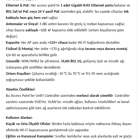
Ethernet & PoE:
Her access point’te
1 adet Gigabit RJ45 Ethernet portu
bulunur ve
802.3af/at PoE veya 24 V pasif PoE
üzerinden güç alabilir; bu sayede cihazlar
tek
kabloyla hem güç hem veri
sağlar.
Antennalar ve Sinyal:
3 dBi anten kazancı ile geniş iç mekan kapsaması sağlar,
㎡
cihaz başına
yaklaşık ~115
kapsama elde edilebilir (ortam koşullarına göre
değişir).
Kapasite:
Her AP aynı anda
≈125+ cihaza
kadar Wi‑Fi bağlantısını destekler.
Fiziksel & Montaj:
Her ünite ~170 g ağırlığında olup
tavana veya duvara montaj
için kit ve aparatlarla birlikte gelir.
Güvenlik:
WPA/WPA2 ile şifreleme,
VLAN 802.1Q
, gelişmiş QoS ve misafir ağı
izolasyonu gibi özellikler desteklenir.
Ortam Koşulları:
Çalışma sıcaklığı -10 °C ila 70 °C ve %5‑95 nem aralığında
yoğuşmasız şekilde kullanılabilir.
Yönetim Özellikleri
Bu Access Point’ler UniFi Controller üzerinden
merkezi olarak yönetilir
. Controller
yazılımı sayesinde SSID’ler, VLAN’lar, misafir ağları, kullanıcı istatistikleri ve kanal
optimizasyonu gibi tüm ağ ayarlarını tek noktadan kontrol edebilirsin.
Kullanım Alanları
Küçük ve Orta Ölçekli Ofisler:
Birden fazla kablosuz erişim noktasına ihtiyaç duyan
ofislerde Wi‑Fi kapsamasını genişletmek için uygundur.
Eğitim ve Kurumsal Kampüsler:
Sınıflar, koridorlar veya açık alanlarda eşit ve güçlü