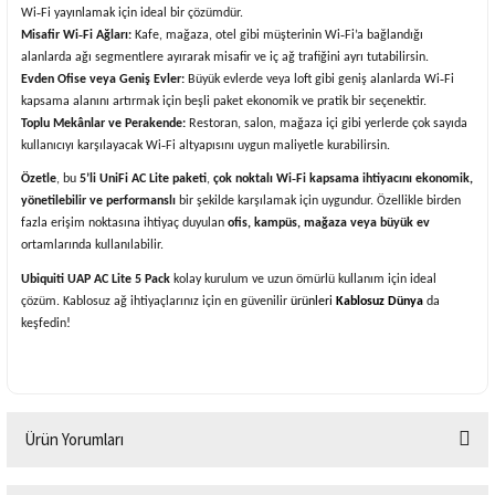
Wi‑Fi yayınlamak için ideal bir çözümdür.
Misafir Wi‑Fi Ağları:
Kafe, mağaza, otel gibi müşterinin Wi‑Fi’a bağlandığı
alanlarda ağı segmentlere ayırarak misafir ve iç ağ trafiğini ayrı tutabilirsin.
Evden Ofise veya Geniş Evler:
Büyük evlerde veya loft gibi geniş alanlarda Wi‑Fi
kapsama alanını artırmak için beşli paket ekonomik ve pratik bir seçenektir.
Toplu Mekânlar ve Perakende:
Restoran, salon, mağaza içi gibi yerlerde çok sayıda
kullanıcıyı karşılayacak Wi‑Fi altyapısını uygun maliyetle kurabilirsin.
Özetle
, bu
5’li UniFi AC Lite paketi
,
çok noktalı Wi‑Fi kapsama ihtiyacını ekonomik,
yönetilebilir ve performanslı
bir şekilde karşılamak için uygundur. Özellikle birden
fazla erişim noktasına ihtiyaç duyulan
ofis, kampüs, mağaza veya büyük ev
ortamlarında kullanılabilir.
Ubiquiti UAP AC Lite 5 Pack
kolay kurulum ve uzun ömürlü kullanım için ideal
çözüm. Kablosuz ağ ihtiyaçlarınız için en güvenilir
ürünleri
Kablosuz Dünya
da
keşfedin!
Ürün Yorumları