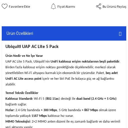
Fiyat Alarmı
Bu Ürünü Paylaş
Ürün Özellikleri
Ubiquiti UAP AC Lite 5 Pack
Ürün Nedir ve Ne İşe Yarar
UAP AC Lite 5 Pack, Ubiquiti’nin
UniFi kablosuz erişim noktalarının beşli paketidir
.
Birden fazla kablosuz erişim noktası gerektiğinde ölçeklenebilir, merkezi olarak
yönetilebilen Wi‑Fi altyapısı kurmak için ekonomik bir çözümdür. Paket,
beş adet
UniFi AC Lite access point
içerir ve her biri PoE ile kolayca güç ve ağ bağlantısı
alabilir.
Temel Teknik Özellikler
Kablosuz Standardı:
Wi‑Fi 5 (
802.11ac
) desteği ile
dual‑band (2.4 GHz + 5 GHz)
bağlantı sağlar.
Hızlar:
2.4 GHz bandında
≈ 300 Mbps
, 5 GHz bandında
≈ 867 Mbps
olmak üzere
toplamda yaklaşık
1167 Mbps
kablosuz hız sunar.
MIMO Teknolojisi:
2×2 MIMO anten düzeni ile eş zamanlı bağlantı ve daha verimli
veri aktarımı yapılır.