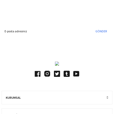
%40'a Varan İndirim Fırsatı
Hemen Kayıt Olun
İndirim Fırsatını Kaçırmayın !
GÖNDER
Blog Yazılarımız
KURUMSAL