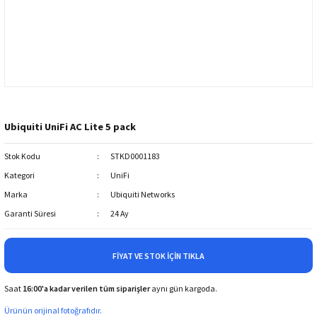
Ubiquiti UniFi AC Lite 5 pack
Stok Kodu
STKD0001183
Kategori
UniFi
Marka
Ubiquiti Networks
Garanti Süresi
24 Ay
FIYAT VE STOK İÇIN TIKLA
Saat
16:00'a kadar verilen tüm siparişler
aynı gün kargoda.
Ürünün orijinal fotoğrafıdır.