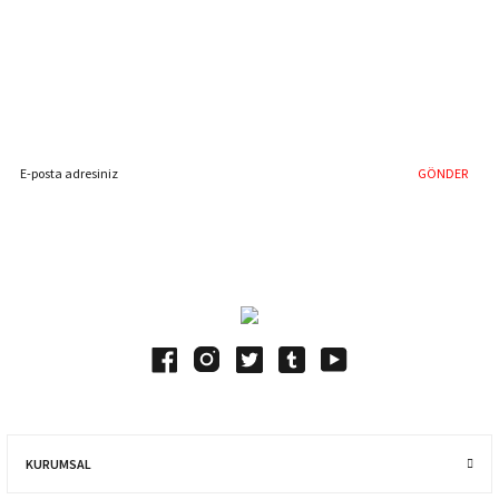
Gönder
%40'a Varan İndirim Fırsatı
Hemen Kayıt Olun
İndirim Fırsatını Kaçırmayın !
GÖNDER
Blog Yazılarımız
KURUMSAL