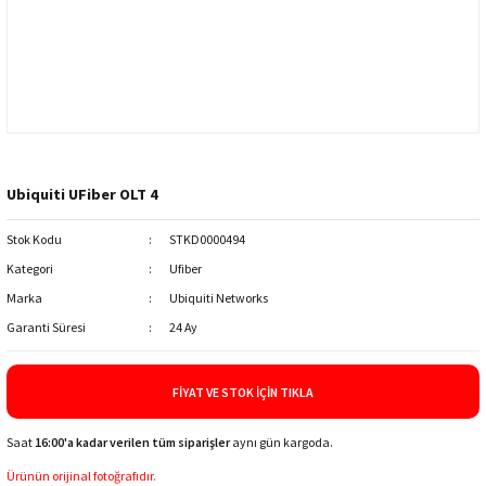
Ubiquiti UFiber OLT 4
Stok Kodu
STKD0000494
Kategori
Ufiber
Marka
Ubiquiti Networks
Garanti Süresi
24 Ay
FIYAT VE STOK İÇIN TIKLA
Saat
16:00'a kadar verilen tüm siparişler
aynı gün kargoda.
Ürünün orijinal fotoğrafıdır.