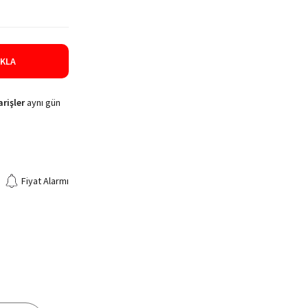
IKLA
rişler
aynı gün
Fiyat Alarmı