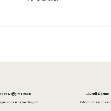
ITU-T G984.2 Sınıf B +
yetersiz gördüğünüz noktaları öneri formunu kullanarak tarafımıza iletebilirsiniz.
Bu ürüne ilk yorumu siz yapın!
Yorum Yaz
de ve Değişim Fırsatı
Güvenli Ödeme
içerisinde iade ve değişim
256bit SSL sertifikası 