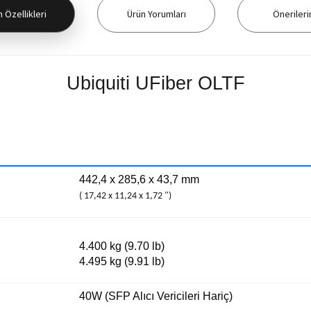
 Özellikleri
Ürün Yorumları
Önerileri
Ubiquiti UFiber OLTF
442,4 x 285,6 x 43,7 mm
(
17,42 x
11,24 x 1,72 ")
4.400 kg (9.70 lb)
4.495 kg (9.91 lb)
40W (SFP Alıcı Vericileri Hariç)