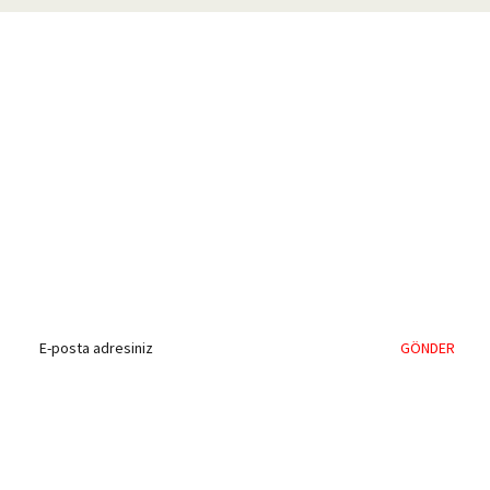
%40'a Varan İndirim Fırsatı
Hemen Kayıt Olun
İndirim Fırsatını Kaçırmayın !
GÖNDER