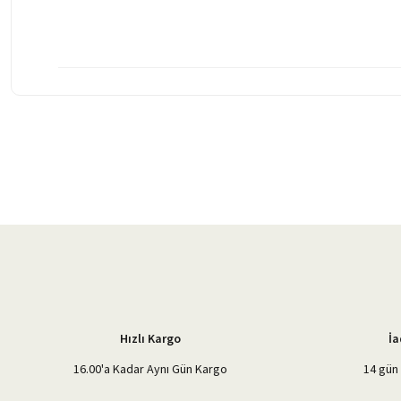
Bu ürünün fiyat bilgisi, resim, ürün açıklamalarında ve diğer konularda 
Görüş ve önerileriniz için teşekkür ederiz.
Ürün resmi kalitesiz, bozuk veya görüntülenemiyor.
Ürün açıklamasında eksik bilgiler bulunuyor.
Ürün bilgilerinde hatalar bulunuyor.
Ürün fiyatı diğer sitelerden daha pahalı.
Bu ürüne benzer farklı alternatifler olmalı.
Hızlı Kargo
İa
16.00'a Kadar Aynı Gün Kargo
14 gün 