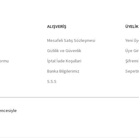
ALIŞVERIŞ
ÜYELİK
Mesafeli Satış Sözleşmesi
Yeni Üy
Gizlilik ve Güvenlik
Üye Giri
Formu
İptal İade Koşullari
Şifrem
Banka Bilgilerimiz
Sepeti
S.S.S
ncesiyle