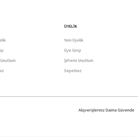
ÜYELİK
elik
Yeni Üyelik
şi
Üye Girişi
i Unuttum
Şifremi Unuttum
niz
Sepetiniz
Alışverişleriniz Daima Güvende