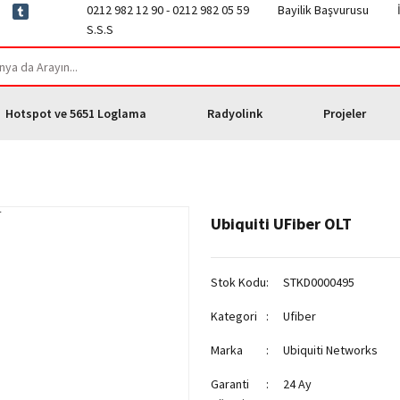
0212 982 12 90 - 0212 982 05 59
Bayilik Başvurusu
S.S.S
Hotspot ve 5651 Loglama
Radyolink
Projeler
Ubiquiti UFiber OLT
Stok Kodu
STKD0000495
Kategori
Ufiber
Marka
Ubiquiti Networks
Garanti
24 Ay