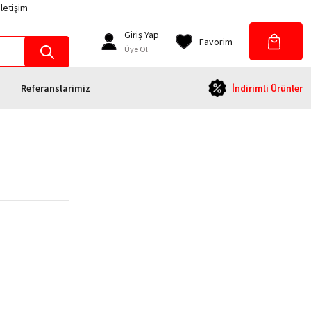
İletişim
Giriş Yap
Favorim
Üye Ol
Referanslarimiz
İndirimli Ürünler