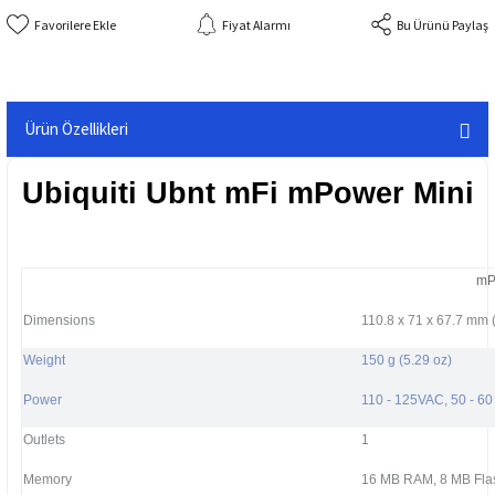
Fiyat Alarmı
Bu Ürünü Paylaş
Ürün Özellikleri
Ubiquiti Ubnt mFi mPower Mini
mP
Dimensions
110.8 x 71 x 67.7 mm (
Weight
150 g (5.29 oz)
Power
110 - 125VAC, 50 - 60
Outlets
1
Memory
16 MB RAM, 8 MB Fla