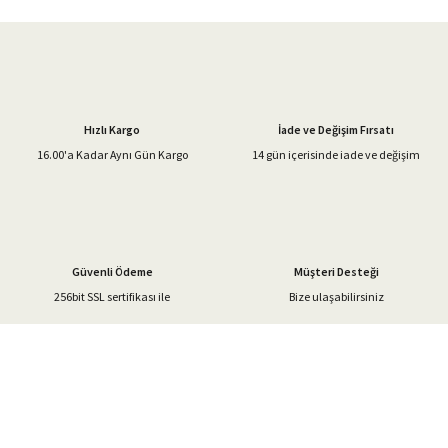
iletebilirsiniz.
Görüş ve önerileriniz için teşekkür ederiz.
Ürün resmi kalitesiz, bozuk veya görüntülenemiyor.
Ürün açıklamasında eksik bilgiler bulunuyor.
Hızlı Kargo
İade ve Değişim Fırsatı
Ürün bilgilerinde hatalar bulunuyor.
16.00'a Kadar Aynı Gün Kargo
14 gün içerisinde iade ve değişim
Ürün fiyatı diğer sitelerden daha pahalı.
Bu ürüne benzer farklı alternatifler olmalı.
Güvenli Ödeme
Müşteri Desteği
256bit SSL sertifikası ile
Bize ulaşabilirsiniz
Gönder
%40'a Varan İndirim Fırsatı
Hemen Kayıt Olun
İndirim Fırsatını Kaçırmayın !