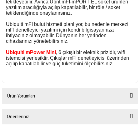
tetikleyebilir. Ayrıca Ubnt mFI-mPORT EL soket ürünleri
yazılım aracılığıyla açılıp kapatılabilir, bir röle / soket
tetiklendiğinde onaylanırsınız.
Ubiquiti mFI bulut hizmeti planlıyor, bu nedenle merkezi
mFI denetleyici yazılımı için kendi bilgisayarınıza
ihtiyacınız olmayabilir. Dünyanın her yerinden
cihazlarınızı yönetebilirsiniz.
Ubiquiti mPower Mini
, 6 çıkışlı bir elektrik prizidir, wifi
istemcisi yerleşiktir. Çıkışlar mFI denetleyicisi üzerinden
açılıp kapatılabilir ve güç tüketimini ölçebilirsiniz.
Ürün Yorumları
Önerileriniz
Bu ürüne ilk yorumu siz yapın!
Bu ürünün fiyat bilgisi, resim, ürün açıklamalarında ve diğer konularda
yetersiz gördüğünüz noktaları öneri formunu kullanarak tarafımıza
Yorum Yaz