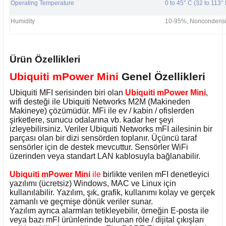
Operating Temperature
0 to 45° C (32 to 113° 
Humidity
10-95%, Noncondens
Ürün Özellikleri
Ubiquiti mPower Mini
Genel Özellikleri
Ubiquiti MFI serisinden biri olan
Ubiquiti mPower Mini
,
wifi desteği ile Ubiquiti Networks M2M (Makineden
Makineye) çözümüdür. MFi ile ev / kabin / ofislerden
şirketlere, sunucu odalarına vb. kadar her şeyi
izleyebilirsiniz. Veriler Ubiquiti Networks mFI ailesinin bir
parçası olan bir dizi sensörden toplanır. Üçüncü taraf
sensörler için de destek mevcuttur. Sensörler WiFi
üzerinden veya standart LAN kablosuyla bağlanabilir.
Ubiquiti mPower Mini
ile
b
irlikte verilen mFI denetleyici
yazılımı (ücretsiz) Windows, MAC ve Linux için
kullanılabilir. Yazılım, şık, grafik, kullanımı kolay ve gerçek
zamanlı ve geçmişe dönük veriler sunar.
Yazılım ayrıca alarmları tetikleyebilir, örneğin E-posta ile
veya bazı mFI ürünlerinde bulunan röle / dijital çıkışları