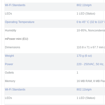
Wi-Fi Standards
802.11b/g/n
LEDs
1 LED (Status)
Operating Temperature
0 to 45° C (32 to 113° 
Humidity
10-95%, Noncondens
mPower mini (EU)
Dimensions
110.8 x 71 x 67.7 mm (
Weight
170 g (6 oz)
Power
220 - 250VAC, 50 Hz,
Outlets
1
Memory
16 MB RAM, 8 MB Fla
Wi-Fi Standards
802.11b/g/n
LEDs
1 LED (Status)