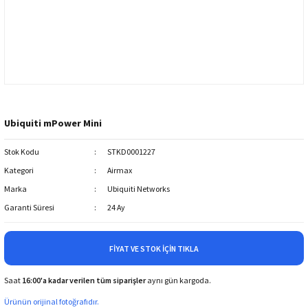
Ubiquiti mPower Mini
Stok Kodu
STKD0001227
Kategori
Airmax
Marka
Ubiquiti Networks
Garanti Süresi
24 Ay
FIYAT VE STOK İÇIN TIKLA
Saat
16:00'a kadar verilen tüm siparişler
aynı gün kargoda.
Ürünün orijinal fotoğrafıdır.