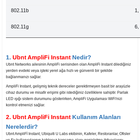
802.11b
1,
802.11g
6,
1.
Ubnt AmpliFi Instant
Nedir?
Ubnt Networks ailesinin AmpliFi serisinden olan AmpliFi Instant dilediğiniz
yerden evdeki veya işteki yerel ağa hızlı ve günvenli bir şekilde
bağlanmanızı sağlar.
AmpliFi Instant, gelişmiş teknik dereceler gerektirmeyen basit bir arayüzle
cihaz durumu ve misafir erişimi gibi istediğiniz özelliklere sahiptir. Parlak
LED ışığı sistem durumunu gösterirken, AmpliFi Uygulaması WiFi'nizi
kontrol etmenizi sağlar.
2. Ubnt AmpliFi Instant
Kullanım Alanları
Nerelerdir?
Ubnt AmpliFİ Instant, Ubiquiti U Labs ekibinin, Kafeler, Restoranlar, Ofisler