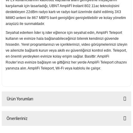
ve Ev kullanıcılarının kablosuz kapsama alanı genişletme ihtiyaçlarını
karşılamak için tasarladığı, UBNT AmpliFİ Instant 802.11ac teknolojisini
destekleyen 22dBm radyo kartı ve radyo kart üzerinde dahil edilmiş 3X3
MiMO anteni ile 867 MBPS bant genişliğini genişletilebilir ve kolay yönetim
arayüzü ile sunmaktadır.
Seyahat ederken İster iş ister eğlence için seyahat edin, AmpliFi Teleport
kullanın ve evinize hala bağlanabileceğinizi bilerek kendinizi güvende
hissedin. Yerel programlarınızı ve içeriklerinizi, video görüşmelerinizi izleyin
ve ailenizle bağlantı kurun veya akıllı ev güvenliğinizi kontrol edin. Teleport,
en önemli yerdeyken evinize kolay erişim sağlar. Basittir: AmpliFi
Router’ınızı evinize bağlayın ve gittiğiniz her yerde AmpliFi Teleport cihazını
yanınıza alın. AmpliFi Teleport, Wi-Fi veya kablolu ile çalışır.
Ürün Yorumları
Önerileriniz
Bu ürüne ilk yorumu siz yapın!
Bu ürünün fiyat bilgisi, resim, ürün açıklamalarında ve diğer konularda