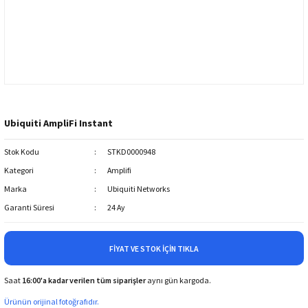
Ubiquiti AmpliFi Instant
Stok Kodu
STKD0000948
Kategori
Amplifi
Marka
Ubiquiti Networks
Garanti Süresi
24 Ay
FIYAT VE STOK İÇIN TIKLA
Saat
16:00'a kadar verilen tüm siparişler
aynı gün kargoda.
Ürünün orijinal fotoğrafıdır.