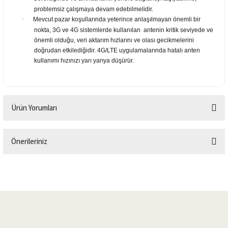
problemsiz çalışmaya devam edebilmelidir.
·
Mevcut pazar koşullarında yeterince anlaşılmayan önemli bir
nokta, 3G ve 4G sistemlerde kullanılan antenin kritik seviyede ve
önemli olduğu, veri aktarım hızlarını ve olası gecikmelerini
doğrudan etkilediğidir. 4G/LTE uygulamalarında hatalı anten
kullanımı hızınızı yarı yarıya düşürür.
Ürün Yorumları
Önerileriniz
Bu ürüne ilk yorumu siz yapın!
Bu ürünün fiyat bilgisi, resim, ürün açıklamalarında ve diğer konularda
yetersiz gördüğünüz noktaları öneri formunu kullanarak tarafımıza
Yorum Yaz
iletebilirsiniz.
Görüş ve önerileriniz için teşekkür ederiz.
Ürün resmi kalitesiz, bozuk veya görüntülenemiyor.