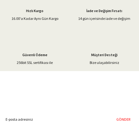
Ürün açıklamasında eksik bilgiler bulunuyor.
Hızlı Kargo
İade ve Değişim Fırsatı
Ürün bilgilerinde hatalar bulunuyor.
16.00'a Kadar Aynı Gün Kargo
14 gün içerisinde iade ve değişim
Ürün fiyatı diğer sitelerden daha pahalı.
Bu ürüne benzer farklı alternatifler olmalı.
Güvenli Ödeme
Müşteri Desteği
256bit SSL sertifikası ile
Bize ulaşabilirsiniz
Gönder
%40'a Varan İndirim Fırsatı
Hemen Kayıt Olun
İndirim Fırsatını Kaçırmayın !
GÖNDER
Blog Yazılarımız