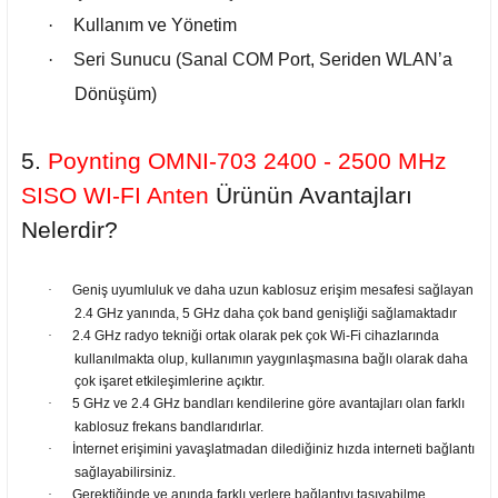
·
Kullanım ve Yönetim
·
Seri Sunucu (Sanal COM Port, Seriden WLAN’a
Dönüşüm)
5.
Poynting OMNI-703 2400 - 2500 MHz
SISO WI-FI Anten
Ürünün Avantajları
Nelerdir?
·
Geniş uyumluluk ve daha uzun kablosuz erişim mesafesi sağlayan
2.4 GHz yanında, 5 GHz daha çok band genişliği sağlamaktadır
·
2.4 GHz radyo tekniği ortak olarak pek çok Wi-Fi cihazlarında
kullanılmakta olup, kullanımın yaygınlaşmasına bağlı olarak daha
çok işaret etkileşimlerine açıktır.
·
5 GHz ve 2.4 GHz bandları kendilerine göre avantajları olan farklı
kablosuz frekans bandlarıdırlar.
·
İnternet erişimini yavaşlatmadan dilediğiniz hızda interneti bağlantı
sağlayabilirsiniz.
·
Gerektiğinde ve anında farklı yerlere bağlantıyı taşıyabilme,