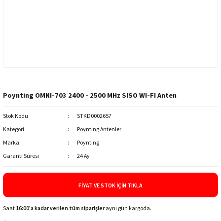
Poynting OMNI-703 2400 - 2500 MHz SISO WI-FI Anten
Stok Kodu
STKD0002657
Kategori
Poynting Antenler
Marka
Poynting
Garanti Süresi
24 Ay
FIYAT VE STOK İÇIN TIKLA
Saat
16:00'a kadar verilen tüm siparişler
aynı gün kargoda.