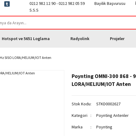
0212 982 12 90 - 0212 982 05 59
Bayilik Başvurusu
S.S.S
Hotspot ve 5651 Loglama
Radyolink
Projeler
 MHz SISO LORA/HELIUM/IOT Anten
Poynting OMNI-300 868 - 
LORA/HELIUM/IOT Anten
Stok Kodu
STKD0002627
Kategori
Poynting Antenler
Marka
Poynting