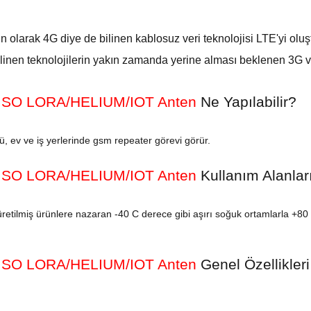
n olarak 4G diye de bilinen kablosuz veri teknolojisi LTE'yi olu
 bilinen teknolojilerin yakın zamanda yerine alması beklenen 3G ve
SISO LORA/HELIUM/IOT Anten
Ne Yapılabilir?
ü, ev ve iş yerlerinde gsm repeater görevi görür.
SISO LORA/HELIUM/IOT Anten
Kullanım Alanlar
 üretilmiş ürünlere nazaran -40 C derece gibi aşırı soğuk ortamlarla +80
SISO LORA/HELIUM/IOT Anten
Genel
Özellikler