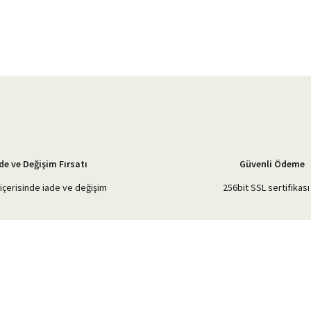
Bu ürüne ilk yorumu siz yapın!
Yorum Yaz
de ve Değişim Fırsatı
Güvenli Ödeme
içerisinde iade ve değişim
256bit SSL sertifikası 
Gönder