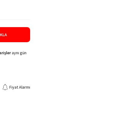
IKLA
rişler
aynı gün
Fiyat Alarmı