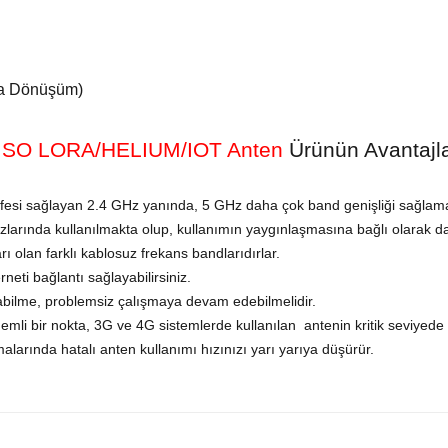
’a Dönüşüm)
SISO LORA/HELIUM/IOT Anten
Ürünün Avantajla
esi sağlayan 2.4 GHz yanında, 5 GHz daha çok band genişliği sağlam
larında kullanılmakta olup, kullanımın yaygınlaşmasına bağlı olarak daha
ı olan farklı kablosuz frekans bandlarıdırlar.
neti bağlantı sağlayabilirsiniz.
yabilme, problemsiz çalışmaya devam edebilmelidir.
li bir nokta, 3G ve 4G sistemlerde kullanılan antenin kritik seviyede v
larında hatalı anten kullanımı hızınızı yarı yarıya düşürür.
yetersiz gördüğünüz noktaları öneri formunu kullanarak tarafımıza iletebilirsiniz.