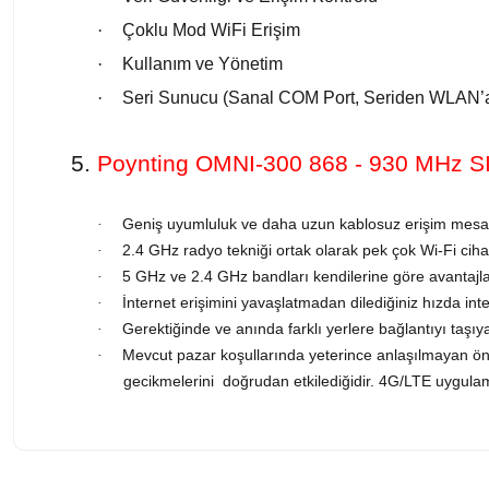
·
Çoklu Mod WiFi Erişim
·
Kullanım ve Yönetim
·
Seri Sunucu (Sanal COM Port, Seriden WLAN
5.
Poynting OMNI-300 868 - 930 MHz 
Geniş uyumluluk ve daha uzun kablosuz erişim mesaf
·
2.4 GHz radyo tekniği ortak olarak pek çok Wi-Fi cihaz
·
5 GHz ve 2.4 GHz bandları kendilerine göre avantajlar
·
İnternet erişimini yavaşlatmadan dilediğiniz hızda inter
·
Gerektiğinde ve anında farklı yerlere bağlantıyı taşı
·
Mevcut pazar koşullarında yeterince anlaşılmayan önem
·
gecikmelerini doğrudan etkilediğidir. 4G/LTE uygulama
Bu ürünün fiyat bilgisi, resim, ürün açıklamalarında ve diğer konularda 