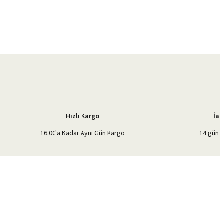
Görüş ve önerileriniz için teşekkür ederiz.
Ürün resmi kalitesiz, bozuk veya görüntülenemiyor.
Ürün açıklamasında eksik bilgiler bulunuyor.
Ürün bilgilerinde hatalar bulunuyor.
Ürün fiyatı diğer sitelerden daha pahalı.
Bu ürüne benzer farklı alternatifler olmalı.
Hızlı Kargo
İa
16.00'a Kadar Aynı Gün Kargo
14 gün 