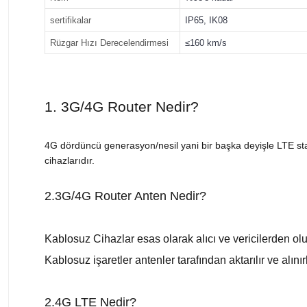
sertifikalar
IP65, IK08
Rüzgar Hızı Derecelendirmesi
≤160 km/s
1. 3G/4G Router Nedir?
4G dördüncü generasyon/nesil yani bir başka deyişle LTE sta
cihazlarıdır.
2.3G/4G Router Anten Nedir?
Kablosuz Cihazlar esas olarak alıcı ve vericilerden olu
Kablosuz işaretler antenler tarafından aktarılır ve alınırl
2.4G LTE Nedir?