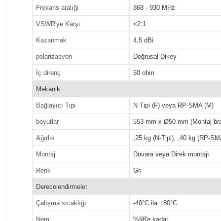
Frekans aralığı
868 - 930 MHz
VSWR'ye Karşı
<2:1
Kazanmak
4,5 dBi
polarizasyon
Doğrusal Dikey
İç direnç
50 ohm
Mekanik
Bağlayıcı Tipi
N Tipi (F) veya RP-SMA (M)
boyutlar
553 mm x Ø50 mm (Montaj brak
Ağırlık
,25 kg (N-Tipi), ,40 kg (RP-SM
Montaj
Duvara veya Direk montajı
Renk
Gri
Derecelendirmeler
Çalışma sıcaklığı
-40°C ila +80°C
Nem
%98'e kadar