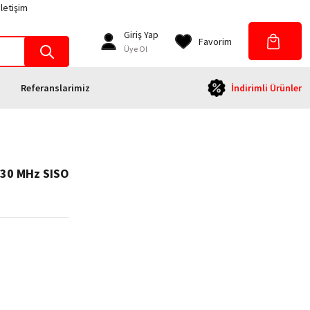
İletişim
Giriş Yap
Favorim
Üye Ol
Referanslarimiz
İndirimli Ürünler
930 MHz SISO