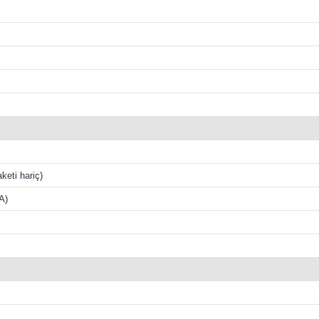
eti hariç)
A)