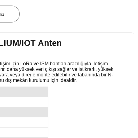
niz
LIUM/IOT Anten
işim için LoRa ve ISM bantları aracılığıyla iletişim
ır, daha yüksek veri çıkışı sağlar ve istikrarlı, yüksek
vara veya direğe monte edilebilir ve tabanında bir N-
onu dış mekân kurulumu için idealdir.