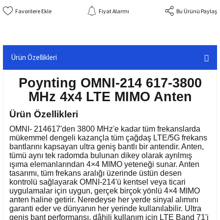
Fiyat Alarmı
Bu Ürünü Paylaş
Ürün Özellikleri
Poynting OMNI-214 617-3800
MHz 4x4 LTE MIMO Anten
Ürün Özellikleri
OMNI- 214617'den 3800 MHz'e kadar tüm frekanslarda
mükemmel dengeli kazançla tüm çağdaş LTE/5G frekans
bantlarını kapsayan ultra geniş bantlı bir antendir. Anten,
tümü aynı tek radomda bulunan dikey olarak ayrılmış
ışıma elemanlarından 4×4 MIMO yeteneği sunar. Anten
tasarımı, tüm frekans aralığı üzerinde üstün desen
kontrolü sağlayarak OMNI-214'ü kentsel veya ticari
uygulamalar için uygun, gerçek birçok yönlü 4×4 MIMO
anten haline getirir. Neredeyse her yerde sinyal alımını
garanti eder ve dünyanın her yerinde kullanılabilir. Ultra
geniş bant performansı, dâhili kullanım için LTE Band 71'i