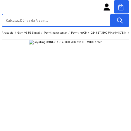
Anasayfa
Gsm 4G-5G Sinyal
Poynting Antenler
Poynting OMNI-214 617-3800 MHz 4x4 LTE MIM