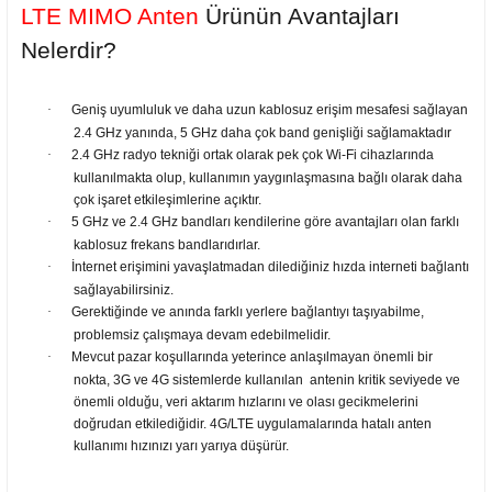
LTE MIMO Anten
Ürünün Avantajları
Nelerdir?
·
Geniş uyumluluk ve daha uzun kablosuz erişim mesafesi sağlayan
2.4 GHz yanında, 5 GHz daha çok band genişliği sağlamaktadır
·
2.4 GHz radyo tekniği ortak olarak pek çok Wi-Fi cihazlarında
kullanılmakta olup, kullanımın yaygınlaşmasına bağlı olarak daha
çok işaret etkileşimlerine açıktır.
·
5 GHz ve 2.4 GHz bandları kendilerine göre avantajları olan farklı
kablosuz frekans bandlarıdırlar.
·
İnternet erişimini yavaşlatmadan dilediğiniz hızda interneti bağlantı
sağlayabilirsiniz.
·
Gerektiğinde ve anında farklı yerlere bağlantıyı taşıyabilme,
problemsiz çalışmaya devam edebilmelidir.
·
Mevcut pazar koşullarında yeterince anlaşılmayan önemli bir
nokta, 3G ve 4G sistemlerde kullanılan antenin kritik seviyede ve
önemli olduğu, veri aktarım hızlarını ve olası gecikmelerini
doğrudan etkilediğidir. 4G/LTE uygulamalarında hatalı anten
kullanımı hızınızı yarı yarıya düşürür.