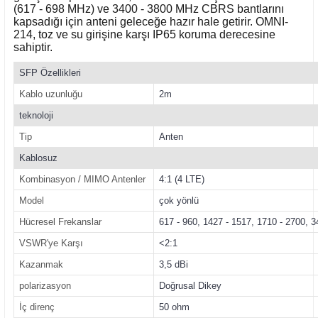
(617 - 698 MHz) ve 3400 - 3800 MHz CBRS bantlarını
kapsadığı için anteni geleceğe hazır hale getirir. OMNI-
214, toz ve su girişine karşı IP65 koruma derecesine
sahiptir.
SFP Özellikleri
Kablo uzunluğu
2m
teknoloji
Tip
Anten
Kablosuz
Kombinasyon / MIMO Antenler
4:1 (4 LTE)
Model
çok yönlü
Hücresel Frekanslar
617 - 960, 1427 - 1517, 1710 - 2700, 
VSWR'ye Karşı
<2:1
Kazanmak
3,5 dBi
polarizasyon
Doğrusal Dikey
İç direnç
50 ohm