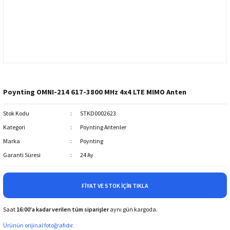
Poynting OMNI-214 617-3800 MHz 4x4 LTE MIMO Anten
Stok Kodu
STKD0002623
Kategori
Poynting Antenler
Marka
Poynting
Garanti Süresi
24 Ay
FIYAT VE STOK İÇIN TIKLA
Saat
16:00'a kadar verilen tüm siparişler
aynı gün kargoda.
Ürünün orijinal fotoğrafıdır.