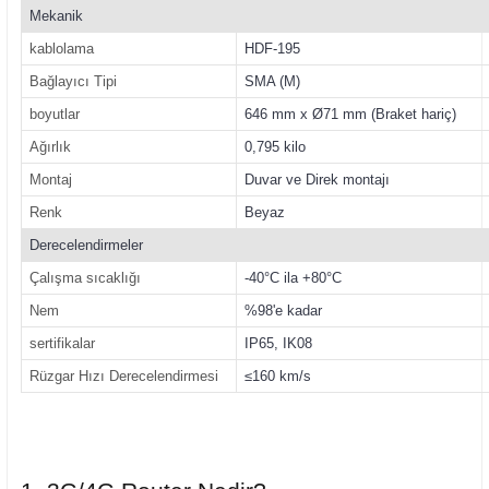
Mekanik
kablolama
HDF-195
Bağlayıcı Tipi
SMA (M)
boyutlar
646 mm x Ø71 mm (Braket hariç)
Ağırlık
0,795 kilo
Montaj
Duvar ve Direk montajı
Renk
Beyaz
Derecelendirmeler
Çalışma sıcaklığı
-40°C ila +80°C
Nem
%98'e kadar
sertifikalar
IP65, IK08
Rüzgar Hızı Derecelendirmesi
≤160 km/s