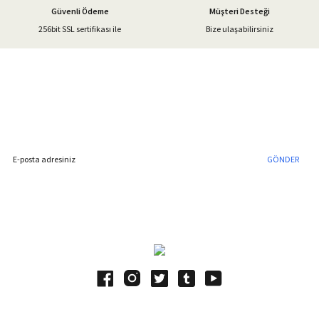
Güvenli Ödeme
Müşteri Desteği
256bit SSL sertifikası ile
Bize ulaşabilirsiniz
Gönder
%40'a Varan İndirim Fırsatı
Hemen Kayıt Olun
İndirim Fırsatını Kaçırmayın !
GÖNDER
Blog Yazılarımız