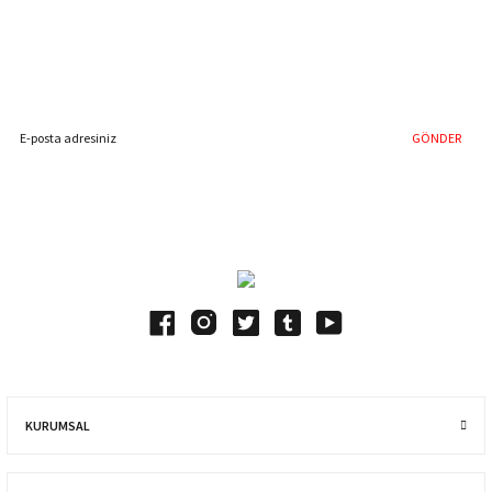
%40'a Varan İndirim Fırsatı
Hemen Kayıt Olun
İndirim Fırsatını Kaçırmayın !
GÖNDER
Blog Yazılarımız
KURUMSAL