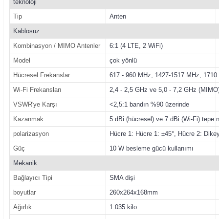
teknoloji
Tip
Anten
Kablosuz
Kombinasyon / MIMO Antenler
6:1 (4 LTE, 2 WiFi)
Model
çok yönlü
Hücresel Frekanslar
617 - 960 MHz, 1427-1517 MHz, 1710
Wi-Fi Frekansları
2,4 - 2,5 GHz ve 5,0 - 7,2 GHz (MIMO
VSWR'ye Karşı
<2,5:1 bandın %90 üzerinde
Kazanmak
5 dBi (hücresel) ve 7 dBi (Wi-Fi) tepe 
polarizasyon
Hücre 1: Hücre 1: ±45°, Hücre 2: Dike
Güç
10 W besleme gücü kullanımı
Mekanik
Bağlayıcı Tipi
SMA dişi
boyutlar
260x264x168mm
Ağırlık
1.035 kilo