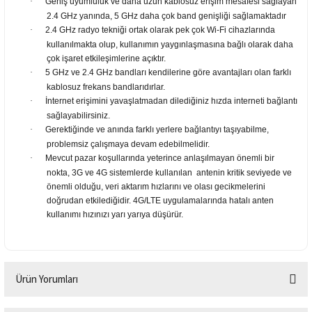
·
Geniş uyumluluk ve daha uzun kablosuz erişim mesafesi sağlayan
2.4 GHz yanında, 5 GHz daha çok band genişliği sağlamaktadır
·
2.4 GHz radyo tekniği ortak olarak pek çok Wi-Fi cihazlarında
kullanılmakta olup, kullanımın yaygınlaşmasına bağlı olarak daha
çok işaret etkileşimlerine açıktır.
·
5 GHz ve 2.4 GHz bandları kendilerine göre avantajları olan farklı
kablosuz frekans bandlarıdırlar.
·
İnternet erişimini yavaşlatmadan dilediğiniz hızda interneti bağlantı
sağlayabilirsiniz.
·
Gerektiğinde ve anında farklı yerlere bağlantıyı taşıyabilme,
problemsiz çalışmaya devam edebilmelidir.
·
Mevcut pazar koşullarında yeterince anlaşılmayan önemli bir
nokta, 3G ve 4G sistemlerde kullanılan antenin kritik seviyede ve
önemli olduğu, veri aktarım hızlarını ve olası gecikmelerini
doğrudan etkilediğidir. 4G/LTE uygulamalarında hatalı anten
kullanımı hızınızı yarı yarıya düşürür.
Ürün Yorumları