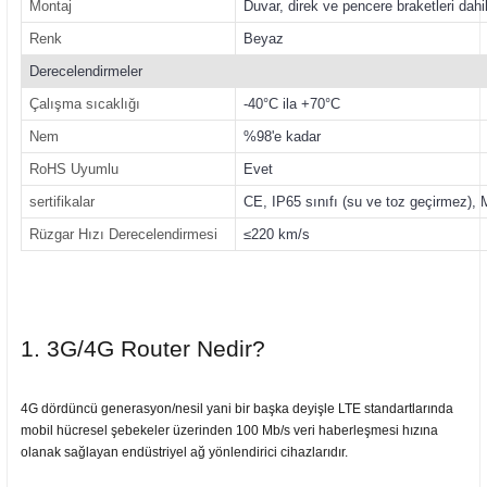
Montaj
Duvar, direk ve pencere braketleri dahil
Renk
Beyaz
Derecelendirmeler
Çalışma sıcaklığı
-40°C ila +70°C
Nem
%98'e kadar
RoHS Uyumlu
Evet
sertifikalar
CE, IP65 sınıfı (su ve toz geçirmez),
Rüzgar Hızı Derecelendirmesi
≤220 km/s
1. 3G/4G Router Nedir?
4G dördüncü generasyon/nesil yani bir başka deyişle LTE standartlarında
mobil hücresel şebekeler üzerinden 100 Mb/s veri haberleşmesi hızına
olanak sağlayan endüstriyel ağ yönlendirici cihazlarıdır.