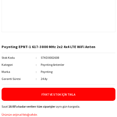
Poynting EPNT-1 617-3800 MHz 2x2 4x4 LTE WiFi Anten
Stok Kodu
STKD0002608
Kategori
Poynting Antenler
Marka
Poynting
Garanti Süresi
24 Ay
FIYAT VE STOK İÇIN TIKLA
Saat
16:00'a kadar verilen tüm siparişler
aynı gün kargoda.
Ürünün orijinal fotoğrafıdır.