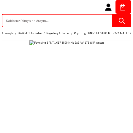
Anasayfa
3G-4G-LTE Ürünleri
Poynting Antenler
Poynting EPNT-1 617-3800 MHz 2x2 4x4 LTE Wi