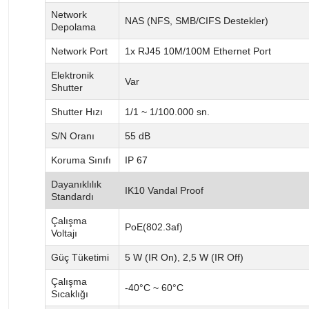
Network
NAS (NFS, SMB/CIFS Destekler)
Depolama
Network Port
1x RJ45 10M/100M Ethernet Port
Elektronik
Var
Shutter
Shutter Hızı
1/1 ~ 1/100.000 sn.
S/N Oranı
55 dB
Koruma Sınıfı
IP 67
Dayanıklılık
IK10 Vandal Proof
Standardı
Çalışma
PoE(802.3af)
Voltajı
Güç Tüketimi
5 W (IR On), 2,5 W (IR Off)
Çalışma
-40°C ~ 60°C
Sıcaklığı