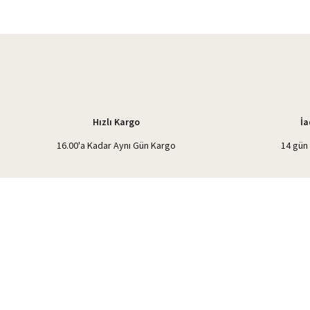
Ürün resmi kalitesiz, bozuk veya görüntülenemiyor.
Ürün açıklamasında eksik bilgiler bulunuyor.
Ürün bilgilerinde hatalar bulunuyor.
Ürün fiyatı diğer sitelerden daha pahalı.
Bu ürüne benzer farklı alternatifler olmalı.
Hızlı Kargo
İa
16.00'a Kadar Aynı Gün Kargo
14 gün 
%40'a Varan İndirim Fırsatı