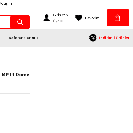
İletişim
Giriş Yap
Favorim
Üye Ol
Referanslarimiz
İndirimli Ürünler
0 MP IR Dome