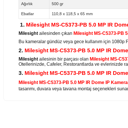
Ağırlık
500 gr
Ebatlar
110,8 x 118,5 x 65 mm
1.
Milesight MS-C5373-PB 5.0 MP IR Dom
Milesight
ailesinden çıkan
Milesight MS-C5373-PB 
Bu kameralar gündüz veya gece kullanım için 1080p Ful
2.
Milesight MS-C5373-PB 5.0 MP IR Dom
Milesight
ailesinin bir parçası olan
Milesight MS-C53
Otellerinizde, Cafeler, Restorantlarda ve evlerinizde r
3.
Milesight MS-C5373-PB 5.0 MP IR Dom
Milesight MS-C5373-PB 5.0 MP IR Dome IP Kamera
tasarımı, duvara veya tavana montaj seçenekleri sunar.
Bu ürünün fiyat bilgisi, resim, ürün açıklamalarında ve diğer konularda 
Görüş ve önerileriniz için teşekkür ederiz.