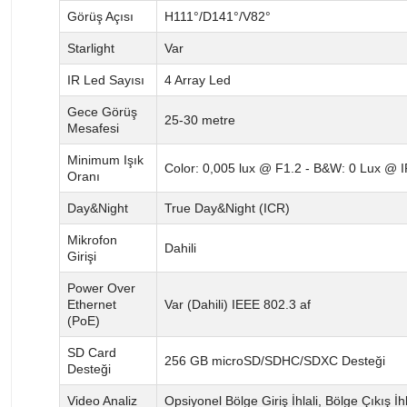
Görüş Açısı
H111°/D141°/V82°
Starlight
Var
IR Led Sayısı
4 Array Led
Gece Görüş
25-30 metre
Mesafesi
Minimum Işık
Color: 0,005 lux @ F1.2 - B&W: 0 Lux @ 
Oranı
Day&Night
True Day&Night (ICR)
Mikrofon
Dahili
Girişi
Power Over
Ethernet
Var (Dahili) IEEE 802.3 af
(PoE)
SD Card
256 GB microSD/SDHC/SDXC Desteği
Desteği
Video Analiz
Opsiyonel Bölge Giriş İhlali, Bölge Çıkış İ