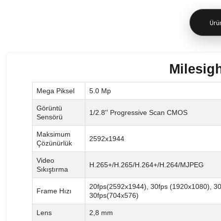
Ürün
Milesig
Mega Piksel
5.0 Mp
Görüntü
1/2.8'' Progressive Scan CMOS
Sensörü
Maksimum
2592x1944
Çözünürlük
Video
H.265+/H.265/H.264+/H.264/MJPEG
Sıkıştırma
20fps(2592x1944), 30fps (1920x1080), 3
Frame Hızı
30fps(704x576)
Lens
2,8 mm