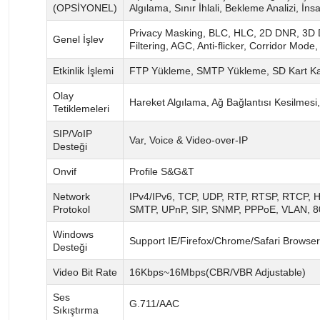
(OPSİYONEL)
Algılama, Sınır İhlali, Bekleme Analizi, İn
Privacy Masking, BLC, HLC, 2D DNR, 3D 
Genel İşlev
Filtering, AGC, Anti-flicker, Corridor Mode
Etkinlik İşlemi
FTP Yükleme, SMTP Yükleme, SD Kart Kayı
Olay
Hareket Algılama, Ağ Bağlantısı Kesilmesi,
Tetiklemeleri
SIP/VoIP
Var, Voice & Video-over-IP
Desteği
Onvif
Profile S&G&T
Network
IPv4/IPv6, TCP, UDP, RTP, RTSP, RTCP,
Protokol
SMTP, UPnP, SIP, SNMP, PPPoE, VLAN, 8
Windows
Support IE/Firefox/Chrome/Safari Browser
Desteği
Video Bit Rate
16Kbps~16Mbps(CBR/VBR Adjustable)
Ses
G.711/AAC
Sıkıştırma