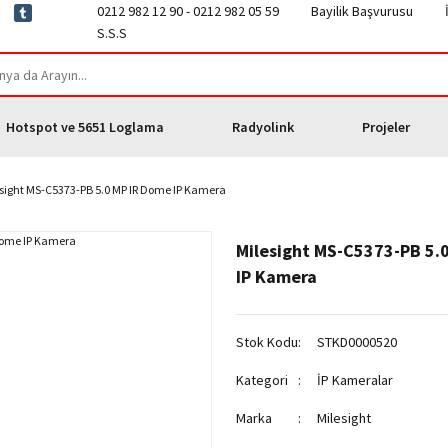
0212 982 12 90 - 0212 982 05 59
Bayilik Başvurusu
S.S.S
Hotspot ve 5651 Loglama
Radyolink
Projeler
sight MS-C5373-PB 5.0 MP IR Dome IP Kamera
Milesight MS-C5373-PB 5.
IP Kamera
Stok Kodu
STKD0000520
Kategori
İP Kameralar
Marka
Milesight