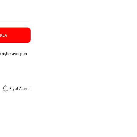
IKLA
rişler
aynı gün
Fiyat Alarmı