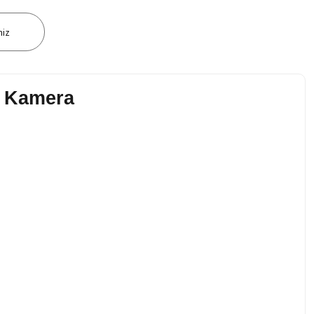
niz
P Kamera