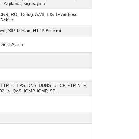
san Algılama, Kişi Sayma
DNR, ROI, Defog, AWB, EIS, IP Address
, Deblur
t, SIP Telefon, HTTP Bildirimi
 Sesli Alarm
 HTTP, HTTPS, DNS, DDNS, DHCP, FTP, NTP,
02.1x, QoS, IGMP, ICMP, SSL