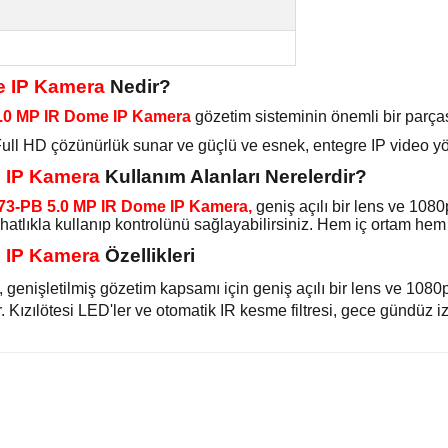
e IP Kamera
Nedir?
5.0 MP IR Dome IP Kamera
gözetim sisteminin önemli bir parças
l HD çözünürlük sunar ve güçlü ve esnek, entegre IP video yönet
e IP Kamera
Kullanım Alanları Nerelerdir?
73-PB 5.0 MP IR Dome IP Kamera,
geniş açılı bir lens ve 108
ahatlıkla kullanıp kontrolünü sağlayabilirsiniz. Hem iç ortam he
e IP Kamera
Özellikleri
, genişletilmiş gözetim kapsamı için geniş açılı bir lens ve 108
 Kızılötesi LED'ler ve otomatik IR kesme filtresi, gece gündüz i
yetersiz gördüğünüz noktaları öneri formunu kullanarak tarafımıza iletebilirsiniz.
Bu ürüne ilk yorumu siz yapın!