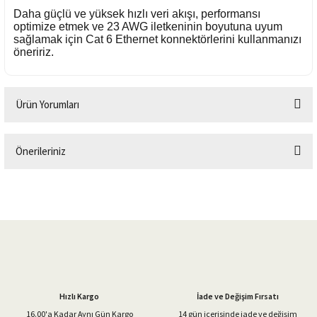
Daha güçlü ve yüksek hızlı veri akışı, performansı
optimize etmek ve 23 AWG iletkeninin boyutuna uyum
sağlamak için Cat 6 Ethernet konnektörlerini kullanmanızı
öneririz.
Ürün Yorumları
Önerileriniz
Bu ürüne ilk yorumu siz yapın!
Bu ürünün fiyat bilgisi, resim, ürün açıklamalarında ve diğer konularda
yetersiz gördüğünüz noktaları öneri formunu kullanarak tarafımıza
Yorum Yaz
iletebilirsiniz.
Görüş ve önerileriniz için teşekkür ederiz.
Ürün resmi kalitesiz, bozuk veya görüntülenemiyor.
Ürün açıklamasında eksik bilgiler bulunuyor.
Hızlı Kargo
İade ve Değişim Fırsatı
Ürün bilgilerinde hatalar bulunuyor.
16.00'a Kadar Aynı Gün Kargo
14 gün içerisinde iade ve değişim