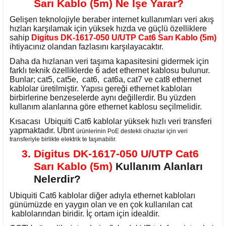
Sarı Kablo (5m) Ne İşe Yarar?
Gelişen teknolojiyle beraber internet kullanımları veri akış
hızları karşılamak için yüksek hızda ve güçlü özelliklere
sahip
Digitus DK-1617-050 U/UTP Cat6 Sarı Kablo (5m)
ihtiyacınız olandan fazlasını karşılayacaktır.
Daha da hızlanan veri taşıma kapasitesini gidermek için
farklı teknik özelliklerde 6 adet ethernet kablosu bulunur.
Bunlar; cat5, cat5e, cat6, cat6a, cat7 ve cat8 ethernet
kablolar üretilmiştir. Yapısı gereği ethernet kabloları
birbirlerine benzeselerde aynı değillerdir. Bu yüzden
kullanım alanlarına göre ethernet kablosu seçilmelidir.
Kısacası Ubiquiti Cat6 kablolar yüksek hızlı veri transferi
yapmaktadır. Ubnt
ürünlerinin PoE destekli cihazlar için veri
transferiyle birlikte elektrik te taşınabilir.
3
.
Digitus DK-1617-050 U/UTP Cat6
Sarı Kablo (5m)
Kullanım Alanları
Nelerdir?
Ubiquiti Cat6 kablolar diğer adıyla ethernet kabloları
günümüzde en yaygın olan ve en çok kullanılan cat
kablolarından biridir. İç ortam için idealdir.