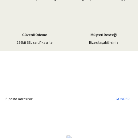
Ürün fiyatı diğer sitelerden daha pahalı.
Bu ürüne benzer farklı alternatifler olmalı.
Güvenli Ödeme
Müşteri Desteği
256bit SSL sertifikası ile
Bize ulaşabilirsiniz
Gönder
%40'a Varan İndirim Fırsatı
Hemen Kayıt Olun
İndirim Fırsatını Kaçırmayın !
GÖNDER
Blog Yazılarımız