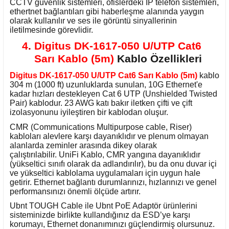
CCTV güvenlik sistemleri, ofislerdeki IP telefon sistemleri,
ethertnet bağlantıları gibi haberleşme alanında yaygın
olarak kullanılır ve ses ile görüntü sinyallerinin
iletilmesinde görevlidir.
4
.
Digitus DK-1617-050 U/UTP Cat6
Sarı Kablo (5m)
Kablo Özellikleri
Digitus DK-1617-050 U/UTP Cat6 Sarı Kablo (5m)
kablo
304 m (1000 ft) uzunluklarda sunulan, 10G Ethernet'e
kadar hızları destekleyen Cat 6 UTP (Unshielded Twisted
Pair) kablodur. 23 AWG katı bakır iletken çifti ve çift
izolasyonunu iyileştiren bir kablodan oluşur.
CMR (Communications Multipurpose cable, Riser)
kabloları alevlere karşı dayanıklıdır ve plenum olmayan
alanlarda zeminler arasında dikey olarak
çalıştırılabilir. UniFi Kablo, CMR yangına dayanıklıdır
(yükseltici sınıfı olarak da adlandırılır), bu da onu duvar içi
ve yükseltici kablolama uygulamaları için uygun hale
getirir. Ethernet bağlantı durumlarınızı, hızlarınızı ve genel
performansınızı önemli ölçüde artırır.
Ubnt TOUGH Cable ile Ubnt PoE Adaptör ürünlerini
sisteminizde birlikte kullandığınız da ESD’ye karşı
korumayı, Ethernet donanımınızı güçlendirmiş olursunuz.