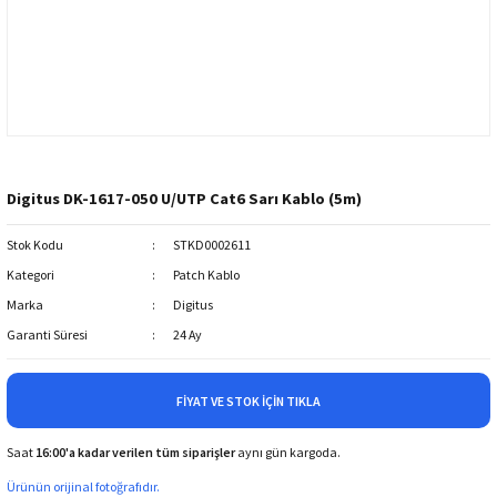
Digitus DK-1617-050 U/UTP Cat6 Sarı Kablo (5m)
Stok Kodu
STKD0002611
Kategori
Patch Kablo
Marka
Digitus
Garanti Süresi
24 Ay
FIYAT VE STOK İÇIN TIKLA
Saat
16:00'a kadar verilen tüm siparişler
aynı gün kargoda.
Ürünün orijinal fotoğrafıdır.