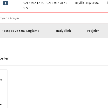
0212 982 12 90 - 0212 982 05 59
Bayilik Başvurusu
S.S.S
Hotspot ve 5651 Loglama
Radyolink
Projeler
oriler
er