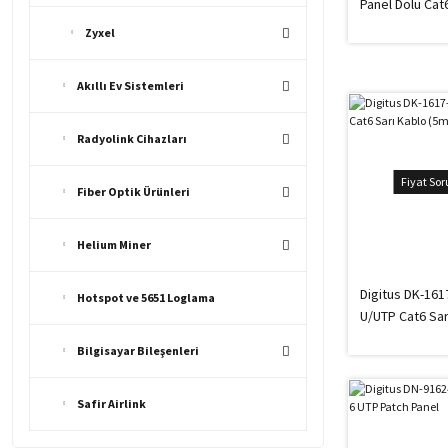
Panel Dolu Cat
Zyxel
Akıllı Ev Sistemleri
Radyolink Cihazları
Fiyat So
Fiber Optik Ürünleri
Helium Miner
Digitus DK-161
Hotspot ve 5651 Loglama
U/UTP Cat6 Sar
(5m)
Bilgisayar Bileşenleri
Safir Airlink