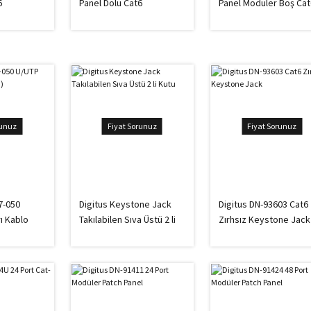
6
Panel Dolu Cat6
Panel Modüler Boş Cat
runuz
Fiyat Sorunuz
Fiyat Sorunuz
7-050
Digitus Keystone Jack
Digitus DN-93603 Cat6
ı Kablo
Takılabilen Sıva Üstü 2 li
Zırhsız Keystone Jack
Kutu