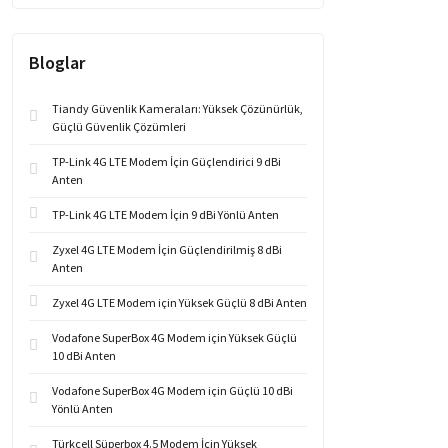
Bloglar
Tiandy Güvenlik Kameraları: Yüksek Çözünürlük,
Güçlü Güvenlik Çözümleri
TP-Link 4G LTE Modem İçin Güçlendirici 9 dBi
Anten
TP-Link 4G LTE Modem İçin 9 dBi Yönlü Anten
Zyxel 4G LTE Modem İçin Güçlendirilmiş 8 dBi
Anten
Zyxel 4G LTE Modem için Yüksek Güçlü 8 dBi Anten
Vodafone SuperBox 4G Modem için Yüksek Güçlü
10 dBi Anten
Vodafone SuperBox 4G Modem için Güçlü 10 dBi
Yönlü Anten
Türkcell Süperbox 4.5 Modem İçin Yüksek