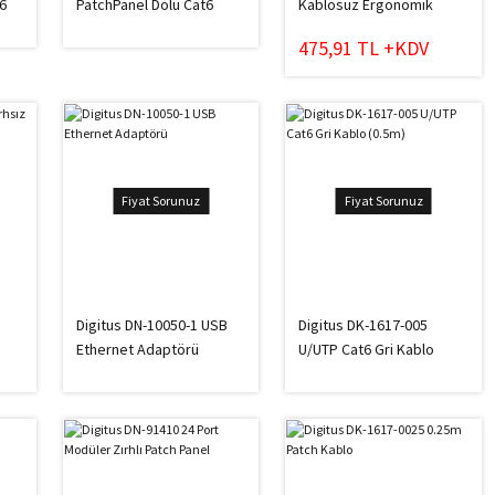
6
PatchPanel Dolu Cat6
Kablosuz Ergonomik
Mouse
475,91 TL +KDV
Fiyat Sorunuz
Fiyat Sorunuz
Digitus DN-10050-1 USB
Digitus DK-1617-005
Ethernet Adaptörü
U/UTP Cat6 Gri Kablo
(0.5m)