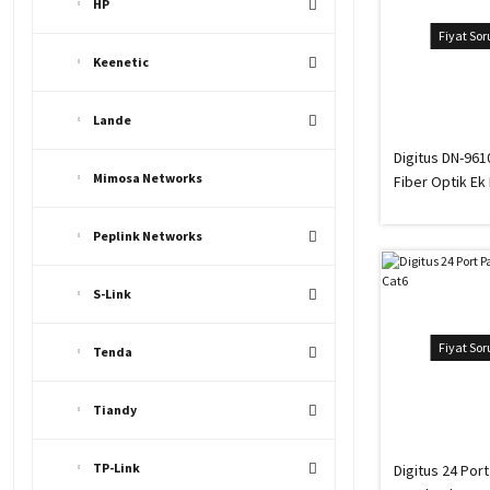
HP
Fiyat So
Keenetic
Lande
Digitus DN-961
Mimosa Networks
Fiber Optik Ek
Peplink Networks
S-Link
Fiyat So
Tenda
Tiandy
TP-Link
Digitus 24 Port