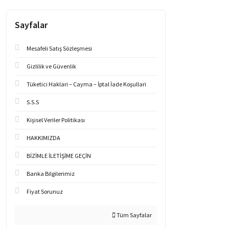
Sayfalar
Mesafeli Satış Sözleşmesi
Gizlilik ve Güvenlik
Tüketici Haklari – Cayma – İptal İade Koşullari
S.S.S
Kişisel Veriler Politikası
HAKKIMIZDA
BİZİMLE İLETİŞİME GEÇİN
Banka Bilgilerimiz
Fiyat Sorunuz
Tüm Sayfalar