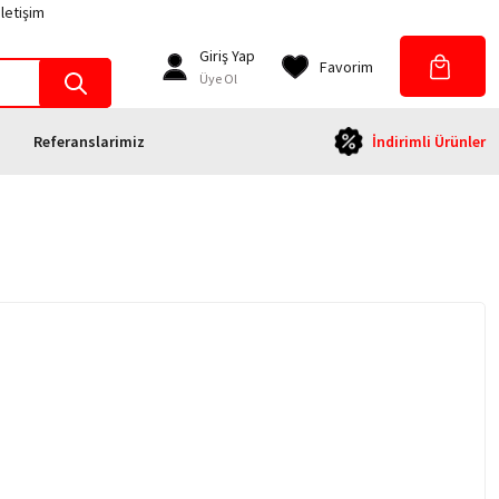
İletişim
Giriş Yap
Favorim
Üye Ol
Referanslarimiz
İndirimli Ürünler