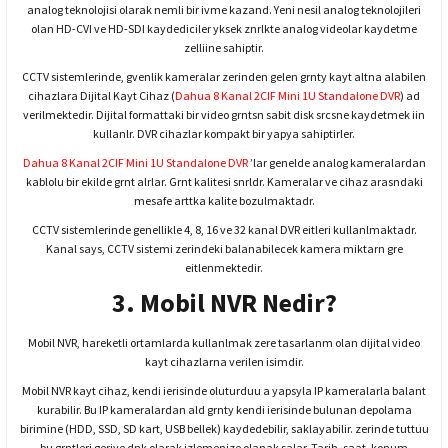
analog teknolojisi olarak nemli bir ivme kazand. Yeni nesil analog teknolojileri
olan HD-CVI ve HD-SDI kaydediciler yksek znrlkte analog videolar kaydetme
zelliine sahiptir.
CCTV sistemlerinde, gvenlik kameralar zerinden gelen grnty kayt altna alabilen
cihazlara Dijital Kayt Cihaz (
Dahua 8 Kanal 2CIF Mini 1U Standalone DVR
) ad
verilmektedir. Dijital formattaki bir video grntsn sabit disk srcsne kaydetmek iin
kullanlr. DVR cihazlar kompakt bir yapya sahiptirler.
Dahua 8 Kanal 2CIF Mini 1U Standalone DVR
’lar genelde analog kameralardan
kablolu bir ekilde grnt alrlar. Grnt kalitesi snrldr. Kameralar ve cihaz arasndaki
mesafe arttka kalite bozulmaktadr.
CCTV sistemlerinde genellikle 4, 8, 16 ve 32 kanal DVR eitleri kullanlmaktadr.
Kanal says, CCTV sistemi zerindeki balanabilecek kamera miktarn gre
eitlenmektedir.
3. Mobil NVR Nedir?
Mobil NVR, hareketli ortamlarda kullanlmak zere tasarlanm olan dijital video
kayt cihazlarna verilen isimdir.
Mobil NVR kayt cihaz, kendi ierisinde oluturduu a yapsyla IP kameralarla balant
kurabilir. Bu IP kameralardan ald grnty kendi ierisinde bulunan depolama
birimine (HDD, SSD, SD kart, USB bellek) kaydedebilir, saklayabilir. zerinde tuttuu
bu grntleri geriye dnk olarak izlemenize olanak salar. Tarih, saat, konum