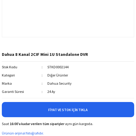
Dahua 8 Kanal 2CIF Mini 1U Standalone DVR
Stok Kodu
STKD0002144
Kategori
Diğer Ürünler
Marka
Dahua Security
Garanti Süresi
24 Ay
FIYAT VE STOK İÇIN TIKLA
Saat
16:00'a kadar verilen tüm siparişler
aynı gün kargoda.
Ürünün orijinal fotoğrafıdır.