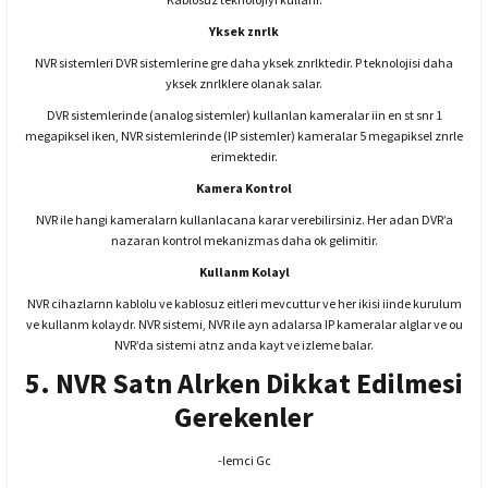
Yksek znrlk
NVR sistemleri DVR sistemlerine gre daha yksek znrlktedir. P teknolojisi daha
yksek znrlklere olanak salar.
DVR sistemlerinde (analog sistemler) kullanlan kameralar iin en st snr 1
megapiksel iken, NVR sistemlerinde (IP sistemler) kameralar 5 megapiksel znrle
erimektedir.
Kamera Kontrol
NVR ile hangi kameralarn kullanlacana karar verebilirsiniz. Her adan DVR’a
nazaran kontrol mekanizmas daha ok gelimitir.
Kullanm Kolayl
NVR cihazlarnn kablolu ve kablosuz eitleri mevcuttur ve her ikisi iinde kurulum
ve kullanm kolaydr. NVR sistemi, NVR ile ayn adalarsa IP kameralar alglar ve ou
NVR’da sistemi atnz anda kayt ve izleme balar.
5. NVR Satn Alrken Dikkat Edilmesi
Gerekenler
-lemci Gc