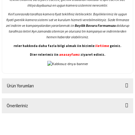
ihtiya duyduunuz en uygun kamera sistemini nerecektir.
Keif sonrasnda tarafnza kamera fiyat teklifiniz iletilecektir. Bayiliklerimiz ile uygun
fiyatl gvenlik kamera sistemi sat ve kurulum hizmeti verebilmekteyiz. Sizde firmanza
zel indirim ve kampanyalardan yararlanmak iin
Bayilik Bavuru Formumuzu
doldurup
tarafmza iletin! Ayn zamanda sitemize ye olursanz tm kampanya ve indirimlerden
hemen haberdar olabilirsiniz.
rnler hakknda daha fazla bilgi almak iin bizimle
iletiime
geiniz.
Dier rnlerimiz iin
anasayfamz
ziyaret ediniz.
Ürün Yorumları
Önerileriniz
Bu ürüne ilk yorumu siz yapın!
Bu ürünün fiyat bilgisi, resim, ürün açıklamalarında ve diğer konularda
yetersiz gördüğünüz noktaları öneri formunu kullanarak tarafımıza
Yorum Yaz
iletebilirsiniz.