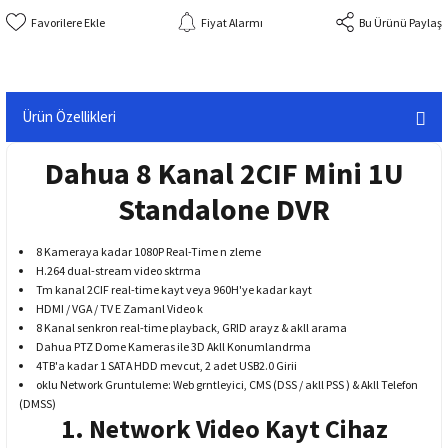
Fiyat Alarmı
Bu Ürünü Paylaş
Ürün Özellikleri
Dahua 8 Kanal 2CIF Mini 1U
Standalone DVR
8 Kameraya kadar 1080P Real-Time n zleme
H.264 dual-stream video sktrma
Tm kanal 2CIF real-time kayt veya 960H'ye kadar kayt
HDMI / VGA / TV E Zamanl Video k
8 Kanal senkron real-time playback, GRID arayz & akll arama
Dahua PTZ Dome Kameras ile 3D Akll Konumlandrma
4TB'a kadar 1 SATA HDD mevcut, 2 adet USB2.0 Girii
oklu Network Gruntuleme: Web grntleyici, CMS (DSS / akll PSS ) & Akll Telefon
(DMSS)
1. Network Video Kayt Cihaz