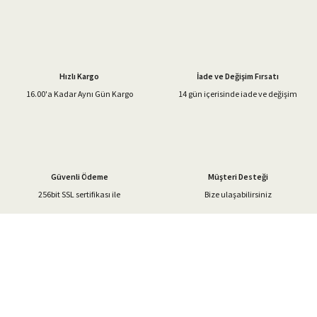
Görüş ve önerileriniz için teşekkür ederiz.
Ürün resmi kalitesiz, bozuk veya görüntülenemiyor.
Ürün açıklamasında eksik bilgiler bulunuyor.
Hızlı Kargo
İade ve Değişim Fırsatı
Ürün bilgilerinde hatalar bulunuyor.
16.00'a Kadar Aynı Gün Kargo
14 gün içerisinde iade ve değişim
Ürün fiyatı diğer sitelerden daha pahalı.
Bu ürüne benzer farklı alternatifler olmalı.
Güvenli Ödeme
Müşteri Desteği
256bit SSL sertifikası ile
Bize ulaşabilirsiniz
Gönder
%40'a Varan İndirim Fırsatı
Hemen Kayıt Olun
İndirim Fırsatını Kaçırmayın !