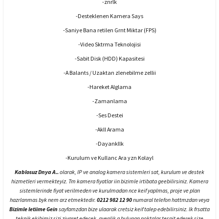
-znrlk
-Desteklenen Kamera Says
-Saniye Bana retilen Grnt Miktar (FPS)
-Video Sktrma Teknolojisi
-Sabit Disk (HDD) Kapasitesi
-A Balants / Uzaktan zlenebilme zellii
-Hareket Alglama
-Zamanlama
-Ses Destei
-Akll Arama
-Dayankllk
-Kurulum ve Kullanc Ara yzn Kolayl
Kablosuz Dnya A..
olarak, IP ve analog kamera sistemleri sat, kurulum ve destek
hizmetleri vermekteyiz. Tm kamera fiyatlar iin bizimle irtibata geebilirsiniz. Kamera
sistemlerinde fiyat verilmeden ve kurulmadan nce keif yaplmas, proje ve plan
hazrlanmas byk nem arz etmektedir.
0212 982 12 90
numaral telefon hattmzdan veya
Bizimle letiime Gein
sayfamzdan bize ulaarak cretsiz keif talep edebilirsiniz. lk frsatta
teknik ekibimiz sizi ziyaret edecek, gvenlik a bulunan noktalar tespit ederek size