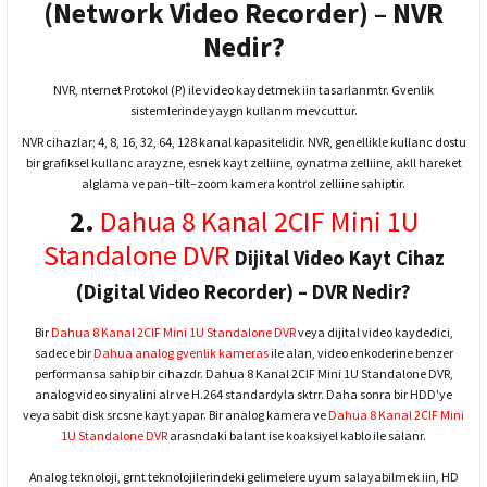
(Network Video Recorder) – NVR
Nedir?
NVR, nternet Protokol (P) ile video kaydetmek iin tasarlanmtr. Gvenlik
sistemlerinde yaygn kullanm mevcuttur.
NVR cihazlar; 4, 8, 16, 32, 64, 128 kanal kapasitelidir. NVR, genellikle kullanc dostu
bir grafiksel kullanc arayzne, esnek kayt zelliine, oynatma zelliine, akll hareket
alglama ve pan–tilt–zoom kamera kontrol zelliine sahiptir.
2.
Dahua 8 Kanal 2CIF Mini 1U
Standalone DVR
Dijital Video Kayt Cihaz
(Digital Video Recorder) – DVR Nedir?
Bir
Dahua 8 Kanal 2CIF Mini 1U Standalone DVR
veya dijital video kaydedici,
sadece bir
Dahua analog gvenlik kameras
ile alan, video enkoderine benzer
performansa sahip bir cihazdr. Dahua 8 Kanal 2CIF Mini 1U Standalone DVR,
analog video sinyalini alr ve H.264 standardyla sktrr. Daha sonra bir HDD'ye
veya sabit disk srcsne kayt yapar. Bir analog kamera ve
Dahua 8 Kanal 2CIF Mini
1U Standalone DVR
arasndaki balant ise koaksiyel kablo ile salanr.
Analog teknoloji, grnt teknolojilerindeki gelimelere uyum salayabilmek iin, HD