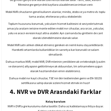
filtresine gre geriye dnk kaytlara ulaabilmenize imkan verir.
Mobil NVR cihazlarnn genel kullanm alanlar, minibs, otobs ve ya metro vb. toplu
tama aralar, ehirleraras yolcu otobsleridir.
Toplum huzurunu korumak, yolcularn hizmet kalitesini st seviyede tutmak
amacyla aralarn ierisine monte edilen mobil nvr cihazlar, ara srcsn, yolcular,
yolu ve aracn evresini kayt altna alabilir. Ayn zamanda bu grntlerin de canl
olarak izlenebilmesine olanak salar.
Mobil NVR satn alrken dikkat etmeniz gereken en nemli konu dayankllklardr.
Hareketli ortamlarda kullanldklar iin sarsntya kar korunakl ve salam
olmallardr.
Dahua markas NVR, mobil NVR, DVR rnlerinin yeniliklere ak ve teknolojik (yazlm
ve donanm) altyapsnn gelitirilmeye ak olduundan, tm artnamelere uygun
olarak hazrlandndan emin olabilirsiniz.
Dahua mobil nvr kayt cihazlar, TSE’nin btn testlerinden gemi ve EN-50155
sertifikasna sahip olarak sizlere hizmet etmek iin hazr!
4. NVR ve DVR Arasndaki Farklar
Kolay kurulum
NVR’n DVR’a gre kurulumu daha basittir. Daha az kablolamaya ihtiya duyar.
Kablosuz teknolojiyi kullanr.