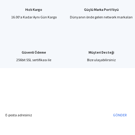
Ürün açıklamasında eksik bilgiler bulunuyor.
Hızlı Kargo
Güçlü Marka Portföyü
Ürün bilgilerinde hatalar bulunuyor.
16.00'a Kadar Aynı Gün Kargo
Dünyanın önde gelen network markaları
Ürün fiyatı diğer sitelerden daha pahalı.
Bu ürüne benzer farklı alternatifler olmalı.
Güvenli Ödeme
Müşteri Desteği
256bit SSL sertifikası ile
Bize ulaşabilirsiniz
Gönder
%40'a Varan İndirim Fırsatı
Hemen Kayıt Olun
İndirim Fırsatını Kaçırmayın !
GÖNDER
Blog Yazılarımız