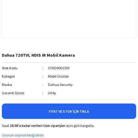
Dahua 720TVL HDIS IR Mobil Kamera
Stok Kodu
STKD0001593
Kategori
Mobil Ürünler
Marka
Dahua Security
Garanti Süresi
24 Ay
FIYAT VE STOK İÇIN TIKLA
Saat
16:00'a kadar verilen tüm siparişler
aynı gün kargoda.
Ürünün orijinal fotoğrafıdır.