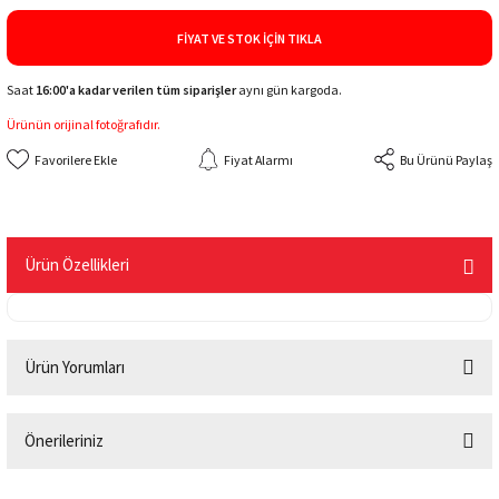
FIYAT VE STOK İÇIN TIKLA
Saat
16:00'a kadar verilen tüm siparişler
aynı gün kargoda.
Ürünün orijinal fotoğrafıdır.
Fiyat Alarmı
Bu Ürünü Paylaş
Ürün Özellikleri
Ürün Yorumları
Önerileriniz
Bu ürüne ilk yorumu siz yapın!
Bu ürünün fiyat bilgisi, resim, ürün açıklamalarında ve diğer konularda