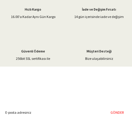
Ürün açıklamasında eksik bilgiler bulunuyor.
Hızlı Kargo
İade ve Değişim Fırsatı
Ürün bilgilerinde hatalar bulunuyor.
16.00'a Kadar Aynı Gün Kargo
14 gün içerisinde iade ve değişim
Ürün fiyatı diğer sitelerden daha pahalı.
Bu ürüne benzer farklı alternatifler olmalı.
Güvenli Ödeme
Müşteri Desteği
256bit SSL sertifikası ile
Bize ulaşabilirsiniz
Gönder
%40'a Varan İndirim Fırsatı
Hemen Kayıt Olun
İndirim Fırsatını Kaçırmayın !
GÖNDER
Blog Yazılarımız