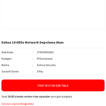
Dahua 16 HDDs Network Depolama Alanı
Stok Kodu
STKD0001820
Kategori
İP Kameralar
Marka
Dahua Security
Garanti Süresi
24 Ay
FIYAT VE STOK İÇIN TIKLA
Saat
16:00'a kadar verilen tüm siparişler
aynı gün kargoda.
Ürünün orijinal fotoğrafıdır.