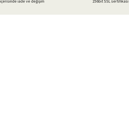
içerisinde iade ve değişim
256bit SSL sertifikası 
Gönder