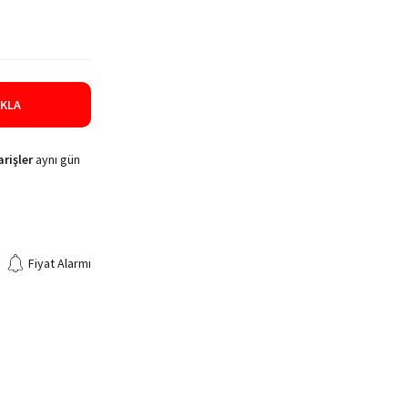
IKLA
rişler
aynı gün
Fiyat Alarmı