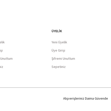
ÜYELİK
elik
Yeni Üyelik
şi
Üye Girişi
i Unuttum
Şifremi Unuttum
niz
Sepetiniz
Alışverişleriniz Daima Güvende