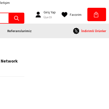
İletişim
Giriş Yap
Favorim
Üye Ol
Referanslarimiz
İndirimli Ürünler
i Network