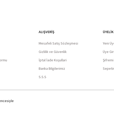
ALIŞVERIŞ
ÜYELİK
Mesafeli Satış Sözleşmesi
Yeni Üy
Gizlilik ve Güvenlik
Üye Giri
Formu
İptal İade Koşullari
Şifrem
Banka Bilgilerimiz
Sepeti
S.S.S
ncesiyle