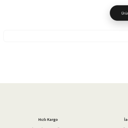
Ürün
Bu ürünün fiyat bilgisi, resim, ürün açıklamalarında ve diğer konularda 
Görüş ve önerileriniz için teşekkür ederiz.
Ürün resmi kalitesiz, bozuk veya görüntülenemiyor.
Ürün açıklamasında eksik bilgiler bulunuyor.
Ürün bilgilerinde hatalar bulunuyor.
Ürün fiyatı diğer sitelerden daha pahalı.
Bu ürüne benzer farklı alternatifler olmalı.
Hızlı Kargo
İa