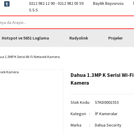
0212 982 12 90 - 0212 982 05 59
Bayilik Başvurusu
S.S.S
Hotspot ve 5651 Loglama
Radyolink
Projeler
a 1.3MP K Serisi Wi-Fi Network Kamera
Dahua 1.3MP K Serisi Wi-F
Kamera
Stok Kodu
STKD0001553
Kategori
İP Kameralar
Marka
Dahua Security