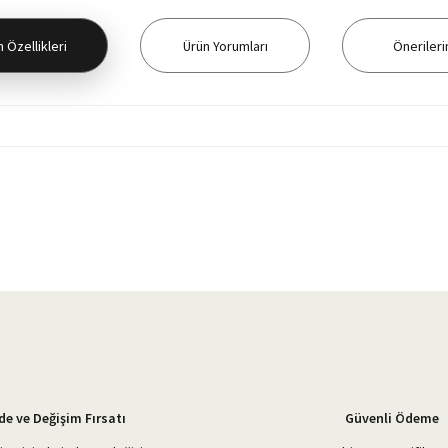
 Özellikleri
Ürün Yorumları
Önerileri
yetersiz gördüğünüz noktaları öneri formunu kullanarak tarafımıza iletebilirsiniz.
Bu ürüne ilk yorumu siz yapın!
Yorum Yaz
de ve Değişim Fırsatı
Güvenli Ödeme