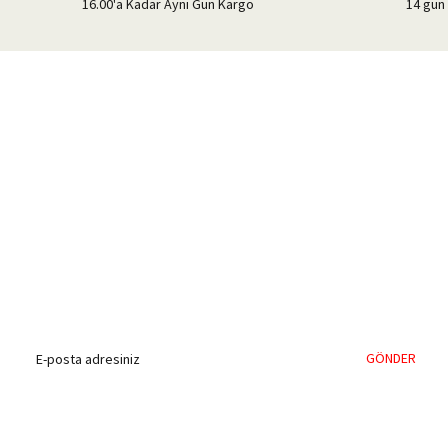
16.00'a Kadar Aynı Gün Kargo
14 gün 
%40'a Varan İndirim Fırsatı
Hemen Kayıt Olun
İndirim Fırsatını Kaçırmayın !
GÖNDER