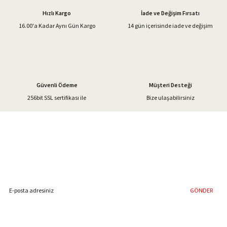
Ürün açıklamasında eksik bilgiler bulunuyor.
Hızlı Kargo
İade ve Değişim Fırsatı
Ürün bilgilerinde hatalar bulunuyor.
16.00'a Kadar Aynı Gün Kargo
14 gün içerisinde iade ve değişim
Ürün fiyatı diğer sitelerden daha pahalı.
Bu ürüne benzer farklı alternatifler olmalı.
Güvenli Ödeme
Müşteri Desteği
256bit SSL sertifikası ile
Bize ulaşabilirsiniz
Gönder
%40'a Varan İndirim Fırsatı
Hemen Kayıt Olun
İndirim Fırsatını Kaçırmayın !
GÖNDER
Blog Yazılarımız