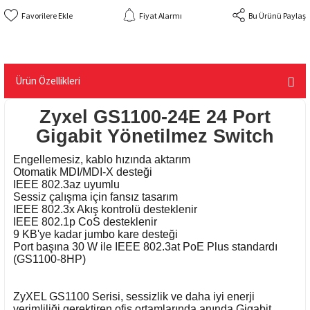
Fiyat Alarmı
Bu Ürünü Paylaş
Ürün Özellikleri
Zyxel GS1100-24E 24 Port
Gigabit Yönetilmez Switch
Engellemesiz, kablo hızında aktarım
Otomatik MDI/MDI-X desteği
IEEE 802.3az uyumlu
Sessiz çalışma için fansız tasarım
IEEE 802.3x Akış kontrolü desteklenir
IEEE 802.1p CoS desteklenir
9 KB'ye kadar jumbo kare desteği
Port başına 30 W ile IEEE 802.3at PoE Plus standardı
(GS1100-8HP)
ZyXEL GS1100 Serisi, sessizlik ve daha iyi enerji
verimliliği gerektiren ofis ortamlarında anında Gigabit