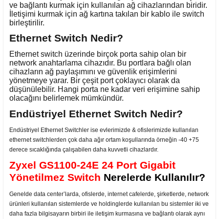
ve bağlantı kurmak için kullanılan ağ cihazlarından biridir.
İletişimi kurmak için ağ kartına takılan bir kablo ile switch
birleştirilir.
Ethernet Switch Nedir?
Ethernet switch üzerinde birçok porta sahip olan bir
network anahtarlama cihazıdır. Bu portlara bağlı olan
cihazların ağ paylaşımını ve güvenlik erişimlerini
yönetmeye yarar. Bir çeşit port çoklayıcı olarak da
düşünülebilir. Hangi porta ne kadar veri erişimine sahip
olacağını belirlemek mümkündür.
Endüstriyel Ethernet Switch Nedir?
Endüstriyel Ethernet Switchler ise evlerimizde & ofislerimizde kullanılan
ethernet switchlerden çok daha ağır ortam koşullarında örneğin -40 +75
derece sıcaklığında çalışabilen daha kuvvetli cihazlardır.
Zyxel GS1100-24E 24 Port Gigabit
Yönetilmez Switch
Nerelerde Kullanılır?
Genelde data center’larda, ofislerde, internet cafelerde, şirketlerde, network
ürünleri kullanılan sistemlerde ve holdinglerde kullanılan bu sistemler iki ve
daha fazla bilgisayarın birbiri ile iletişim kurmasına ve bağlantı olarak aynı