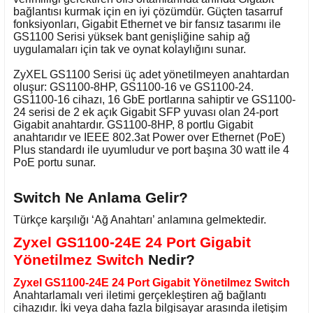
bağlantısı kurmak için en iyi çözümdür. Güçten tasarruf
fonksiyonları, Gigabit Ethernet ve bir fansız tasarımı ile
GS1100 Serisi yüksek bant genişliğine sahip ağ
uygulamaları için tak ve oynat kolaylığını sunar.
ZyXEL GS1100 Serisi üç adet yönetilmeyen anahtardan
oluşur: GS1100-8HP, GS1100-16 ve GS1100-24.
GS1100-16 cihazı, 16 GbE portlarına sahiptir ve GS1100-
24 serisi de 2 ek açık Gigabit SFP yuvası olan 24-port
Gigabit anahtardır. GS1100-8HP, 8 portlu Gigabit
anahtarıdır ve IEEE 802.3at Power over Ethernet (PoE)
Plus standardı ile uyumludur ve port başına 30 watt ile 4
PoE portu sunar.
Switch Ne Anlama Gelir?
Türkçe karşılığı ‘Ağ Anahtarı’ anlamına gelmektedir.
Zyxel GS1100-24E 24 Port Gigabit
Yönetilmez Switch
Nedir?
Zyxel GS1100-24E 24 Port Gigabit Yönetilmez Switch
Anahtarlamalı veri iletimi gerçekleştiren ağ bağlantı
cihazıdır. İki veya daha fazla bilgisayar arasında iletişim