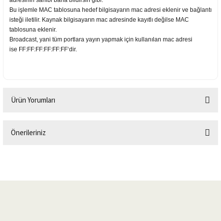
adresinin sahibi bana bildirsin gibi.
Bu işlemle MAC tablosuna hedef bilgisayarın mac adresi eklenir ve bağlantı
isteği iletilir. Kaynak bilgisayarın mac adresinde kayıtlı değilse MAC
tablosuna eklenir.
Broadcast, yani tüm portlara yayın yapmak için kullanılan mac adresi
ise FF:FF:FF:FF:FF:FF‘dir.
Ürün Yorumları
Önerileriniz
Bu ürüne ilk yorumu siz yapın!
Bu ürünün fiyat bilgisi, resim, ürün açıklamalarında ve diğer konularda
yetersiz gördüğünüz noktaları öneri formunu kullanarak tarafımıza
Yorum Yaz
iletebilirsiniz.
Görüş ve önerileriniz için teşekkür ederiz.
Ürün resmi kalitesiz, bozuk veya görüntülenemiyor.