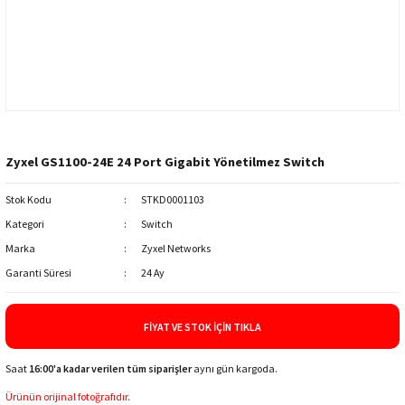
Zyxel GS1100-24E 24 Port Gigabit Yönetilmez Switch
Stok Kodu
STKD0001103
Kategori
Switch
Marka
Zyxel Networks
Garanti Süresi
24 Ay
FIYAT VE STOK İÇIN TIKLA
Saat
16:00'a kadar verilen tüm siparişler
aynı gün kargoda.
Ürünün orijinal fotoğrafıdır.