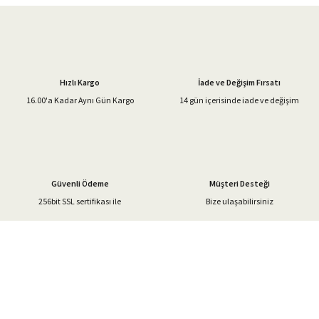
Görüş ve önerileriniz için teşekkür ederiz.
Ürün resmi kalitesiz, bozuk veya görüntülenemiyor.
Ürün açıklamasında eksik bilgiler bulunuyor.
Hızlı Kargo
İade ve Değişim Fırsatı
Ürün bilgilerinde hatalar bulunuyor.
16.00'a Kadar Aynı Gün Kargo
14 gün içerisinde iade ve değişim
Ürün fiyatı diğer sitelerden daha pahalı.
Bu ürüne benzer farklı alternatifler olmalı.
Güvenli Ödeme
Müşteri Desteği
256bit SSL sertifikası ile
Bize ulaşabilirsiniz
Gönder
%40'a Varan İndirim Fırsatı
Hemen Kayıt Olun
İndirim Fırsatını Kaçırmayın !