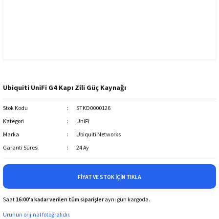
Ubiquiti UniFi G4 Kapı Zili Güç Kaynağı
Stok Kodu
STKD0000126
Kategori
UniFi
Marka
Ubiquiti Networks
Garanti Süresi
24 Ay
FIYAT VE STOK İÇIN TIKLA
Saat
16:00'a kadar verilen tüm siparişler
aynı gün kargoda.
Ürünün orijinal fotoğrafıdır.