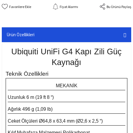
Fiyat Alarmı
Bu Ürünü Paylaş
Ürün Özellikleri
Ubiquiti UniFi G4 Kapı Zili Güç
Kaynağı
Teknik Özellikleri
MEKANİK
Uzunluk
6 m (19 ft 8 “)
Ağırlık
496 g (1,09 lb)
Ceket Ölçüleri
Ø64,8 x 63,4 mm (Ø2,6 x 2,5 “)
Kılıf Muhafaza Malzemesi
Polikarbonat