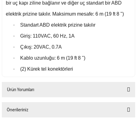
bir uç kapı ziline bağlanır ve diğer uç standart bir ABD
elektrik prizine takılır. Maksimum mesafe: 6 m (19 ft 8 ")
·
Standart ABD elektrik prizine takılır
·
Giriş: 110VAC, 60 Hz, 1A
·
Çıkış: 20VAC, 0.7A
·
Kablo uzunluğu: 6 m (19 ft 8 ")
·
(2) Kürek tel konektörleri
Ürün Yorumları
Önerileriniz
Bu ürüne ilk yorumu siz yapın!
Bu ürünün fiyat bilgisi, resim, ürün açıklamalarında ve diğer konularda
yetersiz gördüğünüz noktaları öneri formunu kullanarak tarafımıza
Yorum Yaz
iletebilirsiniz.