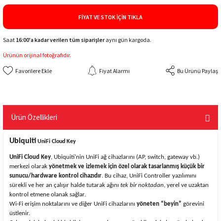
FIYAT VE STOK İÇIN TIKLA
Saat
16:00'a kadar verilen tüm siparişler
aynı gün kargoda.
Ürünün orijinal fotoğrafıdır.
Fiyat Alarmı
Bu Ürünü Paylaş
Ürün Özellikleri
Ubiquiti
UniFi Cloud Key
UniFi Cloud Key
, Ubiquiti’nin UniFi ağ cihazlarını (AP, switch, gateway vb.)
merkezi olarak
yönetmek ve izlemek için özel olarak tasarlanmış küçük bir
sunucu/hardware kontrol cihazıdır
. Bu cihaz, UniFi Controller yazılımını
sürekli ve her an çalışır halde tutarak ağını
tek bir noktadan
, yerel ve uzaktan
kontrol etmene olanak sağlar.
Wi-Fi erişim noktalarını ve diğer UniFi cihazlarını
yöneten “beyin”
görevini
üstlenir.