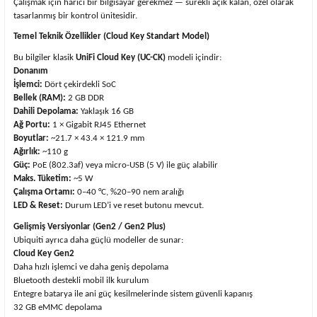
Çalışmak için harici bir bilgisayar gerekmez — sürekli açık kalan, özel olarak
tasarlanmış bir kontrol ünitesidir.
Temel Teknik Özellikler (Cloud Key Standart Model)
Bu bilgiler klasik
UniFi Cloud Key (UC-CK)
modeli içindir:
Donanım
İşlemci:
Dört çekirdekli SoC
Bellek (RAM):
2 GB DDR
Dahili Depolama:
Yaklaşık 16 GB
Ağ Portu:
1 × Gigabit RJ45 Ethernet
Boyutlar:
~21.7 × 43.4 × 121.9 mm
Ağırlık:
~110 g
Güç:
PoE (802.3af) veya micro-USB (5 V) ile güç alabilir
Maks. Tüketim:
~5 W
Çalışma Ortamı:
0–40 °C, %20–90 nem aralığı
LED & Reset:
Durum LED’i ve reset butonu mevcut.
Gelişmiş Versiyonlar (Gen2 / Gen2 Plus)
Ubiquiti ayrıca daha güçlü modeller de sunar:
Cloud Key Gen2
Daha hızlı işlemci ve daha geniş depolama
Bluetooth destekli mobil ilk kurulum
Entegre batarya ile ani güç kesilmelerinde sistem güvenli kapanış
32 GB eMMC depolama