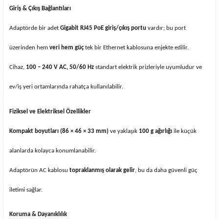
Giriş & Çıkış Bağlantıları
Adaptörde bir adet
Gigabit RJ45 PoE giriş/çıkış portu
vardır; bu port
üzerinden hem
veri hem güç
tek bir Ethernet kablosuna enjekte edilir.
Cihaz,
100 – 240 V AC, 50/60 Hz
standart elektrik prizleriyle uyumludur ve
ev/iş yeri ortamlarında rahatça kullanılabilir.
Fiziksel ve Elektriksel Özellikler
Kompakt boyutları (86 × 46 × 33 mm)
ve yaklaşık
100 g ağırlığı
ile küçük
alanlarda kolayca konumlanabilir.
Adaptörün AC kablosu
topraklanmış olarak gelir
, bu da daha güvenli güç
iletimi sağlar.
Koruma & Dayanıklılık