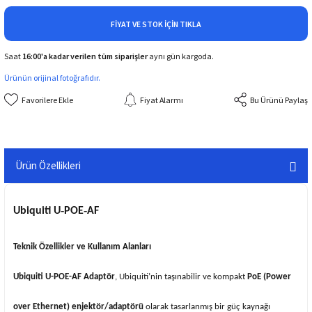
FIYAT VE STOK İÇIN TIKLA
Saat
16:00'a kadar verilen tüm siparişler
aynı gün kargoda.
Ürünün orijinal fotoğrafıdır.
Fiyat Alarmı
Bu Ürünü Paylaş
Ürün Özellikleri
Ubiquiti U‑POE‑AF
Teknik Özellikler ve Kullanım Alanları
Ubiquiti U-POE-AF Adaptör
, Ubiquiti’nin taşınabilir ve kompakt
PoE (Power
over Ethernet) enjektör/adaptörü
olarak tasarlanmış bir güç kaynağı