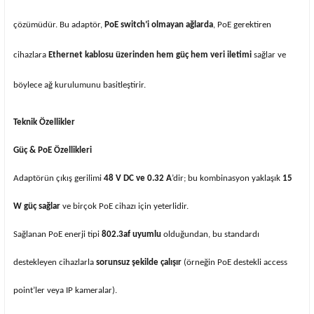
çözümüdür. Bu adaptör,
PoE switch’i olmayan ağlarda
, PoE gerektiren
cihazlara
Ethernet kablosu üzerinden hem güç hem veri iletimi
sağlar ve
böylece ağ kurulumunu basitleştirir.
Teknik Özellikler
Güç & PoE Özellikleri
Adaptörün çıkış gerilimi
48 V DC ve 0.32 A
’dir; bu kombinasyon yaklaşık
15
W güç sağlar
ve birçok PoE cihazı için yeterlidir.
Sağlanan PoE enerji tipi
802.3af uyumlu
olduğundan, bu standardı
destekleyen cihazlarla
sorunsuz şekilde çalışır
(örneğin PoE destekli access
point’ler veya IP kameralar).