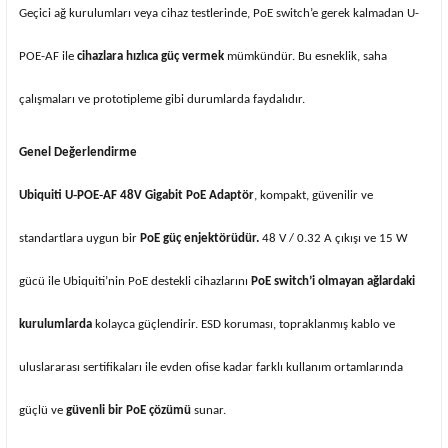
Geçici ağ kurulumları veya cihaz testlerinde, PoE switch’e gerek kalmadan U-
POE-AF ile
cihazlara hızlıca güç vermek
mümkündür. Bu esneklik, saha
çalışmaları ve prototipleme gibi durumlarda faydalıdır.
Genel Değerlendirme
Ubiquiti U‑POE‑AF 48V Gigabit PoE Adaptör
, kompakt, güvenilir ve
standartlara uygun bir
PoE güç enjektörüdür.
48 V / 0.32 A çıkışı ve 15 W
gücü ile Ubiquiti’nin PoE destekli cihazlarını
PoE switch’i olmayan ağlardaki
kurulumlarda
kolayca güçlendirir. ESD koruması, topraklanmış kablo ve
uluslararası sertifikaları ile evden ofise kadar farklı kullanım ortamlarında
güçlü ve
güvenli bir PoE çözümü
sunar.