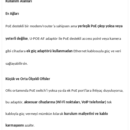
Kullanım Alanları
Ev Ağları
PoE destekli bir modem/router’a sahipsen ama
yerleşik PoE çıkışı yoksa veya
yeterli değilse
, U-POE-AF adaptör ile PoE destekli access point veya kamera
gibi cihazlara
ek güç adaptörü kullanmadan
Ethernet kablosuyla güç ve veri
sağlayabilirsin.
Küçük ve Orta Ölçekli Ofisler
Ofis ortamında PoE switch’i yoksa ya da ek PoE port’lara ihtiyaç duyuluyorsa,
bu adaptör,
aksesuar cihazlarına (Wi-Fi noktaları, VoIP telefonlar)
tek
kabloyla güç vermeyi mümkün kılarak
kurulum maliyetini ve kablo
karmaşasını
azaltır.