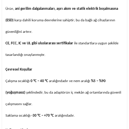
Ürün,
ani gerilim dalgalanmaları, aşırı akım ve statik elektrik boşalmasına
(ESD)
karşı dahili koruma devrelerine sahiptir; bu da bağlı ağ cihazlarının
güvenliğini artırır.
CE, FCC, IC ve UL gibi uluslararası sertifikalar
ile standartlara uygun şekilde
tasarlandığı onaylanmıştır.
Çevresel Koşullar
Çalışma sıcaklığı
0 °C – 40 °C
aralığındadır ve nem aralığı
%5 – %90
(yoğuşmasız)
şeklindedir, bu da adaptörün iç mekân ağ ortamlarında güvenli
çalışmasını sağlar.
Saklama sıcaklığı
-30 °C – +70 °C
aralığındadır.