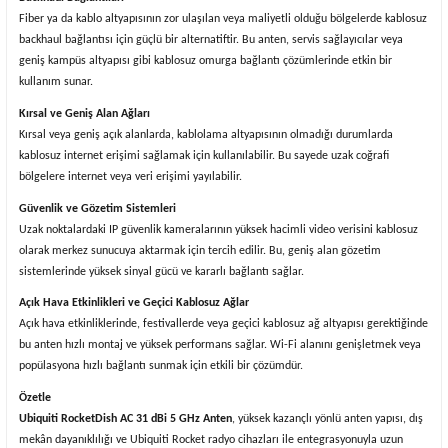
Fiber ya da kablo altyapısının zor ulaşılan veya maliyetli olduğu bölgelerde kablosuz
backhaul bağlantısı için güçlü bir alternatiftir. Bu anten, servis sağlayıcılar veya
geniş kampüs altyapısı gibi kablosuz omurga bağlantı çözümlerinde etkin bir
kullanım sunar.
Kırsal ve Geniş Alan Ağları
Kırsal veya geniş açık alanlarda, kablolama altyapısının olmadığı durumlarda
kablosuz internet erişimi sağlamak için kullanılabilir. Bu sayede uzak coğrafi
bölgelere internet veya veri erişimi yayılabilir.
Güvenlik ve Gözetim Sistemleri
Uzak noktalardaki IP güvenlik kameralarının yüksek hacimli video verisini kablosuz
olarak merkez sunucuya aktarmak için tercih edilir. Bu, geniş alan gözetim
sistemlerinde yüksek sinyal gücü ve kararlı bağlantı sağlar.
Açık Hava Etkinlikleri ve Geçici Kablosuz Ağlar
Açık hava etkinliklerinde, festivallerde veya geçici kablosuz ağ altyapısı gerektiğinde
bu anten hızlı montaj ve yüksek performans sağlar. Wi-Fi alanını genişletmek veya
popülasyona hızlı bağlantı sunmak için etkili bir çözümdür.
Özetle
Ubiquiti RocketDish AC 31 dBi 5 GHz Anten
, yüksek kazançlı yönlü anten yapısı, dış
mekân dayanıklılığı ve Ubiquiti Rocket radyo cihazları ile entegrasyonuyla uzun