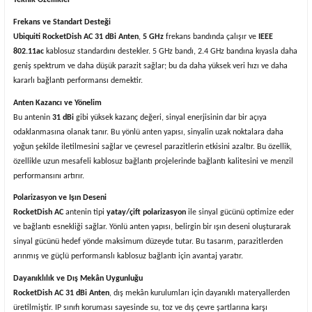
Teknik Özellikler
Frekans ve Standart Desteği
Ubiquiti RocketDish AC 31 dBi Anten
,
5 GHz
frekans bandında çalışır ve
IEEE
802.11ac
kablosuz standardını destekler. 5 GHz bandı, 2.4 GHz bandına kıyasla daha
geniş spektrum ve daha düşük parazit sağlar; bu da daha yüksek veri hızı ve daha
kararlı bağlantı performansı demektir.
Anten Kazancı ve Yönelim
Bu antenin
31 dBi
gibi yüksek kazanç değeri, sinyal enerjisinin dar bir açıya
odaklanmasına olanak tanır. Bu yönlü anten yapısı, sinyalin uzak noktalara daha
yoğun şekilde iletilmesini sağlar ve çevresel parazitlerin etkisini azaltır. Bu özellik,
özellikle uzun mesafeli kablosuz bağlantı projelerinde bağlantı kalitesini ve menzil
performansını artırır.
Polarizasyon ve Işın Deseni
RocketDish AC
antenin tipi
yatay/çift polarizasyon
ile sinyal gücünü optimize eder
ve bağlantı esnekliği sağlar. Yönlü anten yapısı, belirgin bir ışın deseni oluşturarak
sinyal gücünü hedef yönde maksimum düzeyde tutar. Bu tasarım, parazitlerden
arınmış ve güçlü performanslı kablosuz bağlantı için avantaj yaratır.
Dayanıklılık ve Dış Mekân Uygunluğu
RocketDish AC 31 dBi Anten
, dış mekân kurulumları için dayanıklı materyallerden
üretilmiştir. IP sınıfı koruması sayesinde su, toz ve dış çevre şartlarına karşı