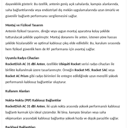
dayanıklılık gösterir. Bu özellik, antenin geniş açık sahalarda, kampüs alanlarında,
saha bağlantılarında veya endüstriyel dış mekân uygulamalarında uzun ömürlü ve
güvenilir bağlantı performansı sergilemesini sağlar.
Montaj ve Fiziksel Tasarım
Antenin fiziksel tasarımı, direğe veya uygun montaj aparatına kolay şekilde
tutturulacak şekilde yapılmıştır. Montaj donanımı ile anten, istenen yöne hassas
şekilde hizalanabilir ve optimal kablosuz çıkış elde edilebilir. Bu, kurulum sırasında
hem fiziksel güvenlik hem de RF performansı için avantaj sağlar.
Uyumlu Radyo Cihazları
RocketDish AC 31 dBi Anten
, özellikle
Ubiquiti Rocket
serisi radyo cihazları ile
birlikte kullanılmak üzere tasarlanmıştır. Örneğin
Rocket M5
,
Rocket 5AC
veya
Rocket AC Prism
gibi radyo birimleri ile entegre edildiğinde uzun menzilli yüksek
performanslı kablosuz bağlantılar oluşturur.
Kullanım Alanları
Nokta-Nokta (PtP) Kablosuz Bağlantılar
RocketDish AC 31 dBi Anten
, iki uzak nokta arasında yüksek performanslı kablosuz
bağlantı kurmak için ideal çözümdür. İki bina, kampüs binaları veya saha
ekipmanları arasındaki kablosuz bağlantıyı yüksek hızda ve düşük parazitle sağlar.
Backhaul Bağlantıları