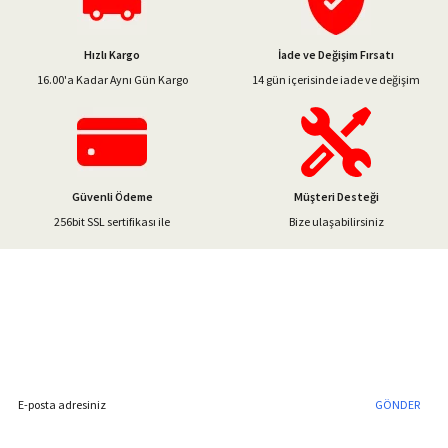
Ürün resmi kalitesiz, bozuk veya görüntülenemiyor.
Ürün açıklamasında eksik bilgiler bulunuyor.
Hızlı Kargo
İade ve Değişim Fırsatı
Ürün bilgilerinde hatalar bulunuyor.
16.00'a Kadar Aynı Gün Kargo
14 gün içerisinde iade ve değişim
Ürün fiyatı diğer sitelerden daha pahalı.
Bu ürüne benzer farklı alternatifler olmalı.
Güvenli Ödeme
Müşteri Desteği
256bit SSL sertifikası ile
Bize ulaşabilirsiniz
Gönder
%40'a Varan İndirim Fırsatı
Hemen Kayıt Olun
İndirim Fırsatını Kaçırmayın !
GÖNDER