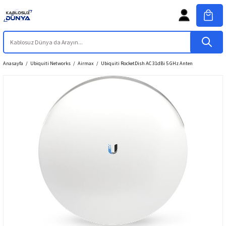
Anasayfa
Ubiquiti Networks
Airmax
Ubiquiti RocketDish AC 31dBi 5 GHz Anten