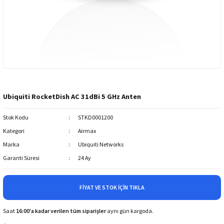
Ubiquiti RocketDish AC 31dBi 5 GHz Anten
Stok Kodu
STKD0001200
Kategori
Airmax
Marka
Ubiquiti Networks
Garanti Süresi
24 Ay
FIYAT VE STOK İÇIN TIKLA
Saat
16:00'a kadar verilen tüm siparişler
aynı gün kargoda.