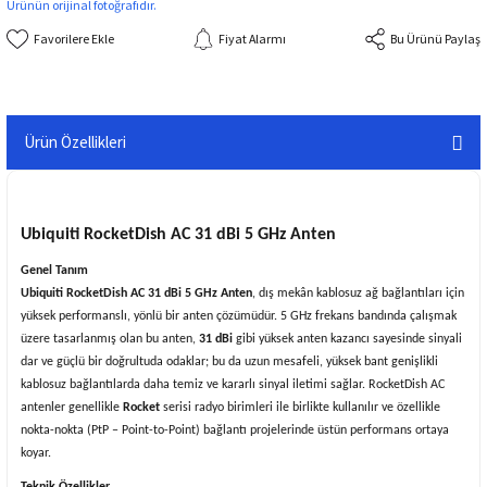
Ürünün orijinal fotoğrafıdır.
Fiyat Alarmı
Bu Ürünü Paylaş
Ürün Özellikleri
Ubiquiti RocketDish AC 31 dBi 5 GHz Anten
Genel Tanım
Ubiquiti RocketDish AC 31 dBi 5 GHz Anten
, dış mekân kablosuz ağ bağlantıları için
yüksek performanslı, yönlü bir anten çözümüdür. 5 GHz frekans bandında çalışmak
üzere tasarlanmış olan bu anten,
31 dBi
gibi yüksek anten kazancı sayesinde sinyali
dar ve güçlü bir doğrultuda odaklar; bu da uzun mesafeli, yüksek bant genişlikli
kablosuz bağlantılarda daha temiz ve kararlı sinyal iletimi sağlar. RocketDish AC
antenler genellikle
Rocket
serisi radyo birimleri ile birlikte kullanılır ve özellikle
nokta-nokta (PtP – Point-to-Point) bağlantı projelerinde üstün performans ortaya
koyar.