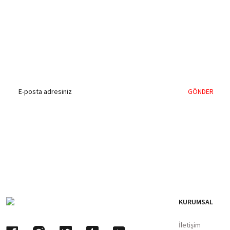
%40'a Varan İndirim Fırsatı
Hemen Kayıt Olun
İndirim Fırsatını Kaçırmayın !
GÖNDER
KURUMSAL
İletişim