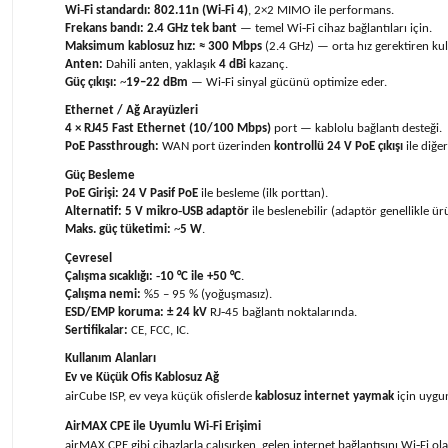
Wi‑Fi standardı:
802.11n (Wi‑Fi 4)
, 2×2 MIMO ile performans.
Frekans bandı:
2.4 GHz tek bant
— temel Wi‑Fi cihaz bağlantıları için.
Maksimum kablosuz hız:
≈ 300 Mbps
(2.4 GHz) — orta hız gerektiren kulla
Anten:
Dahili anten, yaklaşık
4 dBi
kazanç.
Güç çıkışı:
~
19–22 dBm
— Wi‑Fi sinyal gücünü optimize eder.
Ethernet / Ağ Arayüzleri
4 × RJ45 Fast Ethernet (10/100 Mbps)
port — kablolu bağlantı desteği.
PoE Passthrough:
WAN port üzerinden
kontrollü 24 V PoE çıkışı
ile diğe
Güç Besleme
PoE Girişi:
24 V Pasif PoE
ile besleme (ilk porttan).
Alternatif:
5 V mikro‑USB adaptör
ile beslenebilir (adaptör genellikle ür
Maks. güç tüketimi:
~
5 W
.
Çevresel
Çalışma sıcaklığı:
‑10 °C ile +50 °C
.
Çalışma nemi:
%5 – 95 % (yoğuşmasız).
ESD/EMP koruma:
± 24 kV
RJ‑45 bağlantı noktalarında.
Sertifikalar:
CE, FCC, IC.
Kullanım Alanları
Ev ve Küçük Ofis Kablosuz Ağ
airCube ISP, ev veya küçük ofislerde
kablosuz internet yaymak
için uygun
AirMAX CPE ile Uyumlu Wi‑Fi Erişimi
airMAX CPE gibi cihazlarla çalışırken, gelen internet bağlantısını Wi‑Fi o