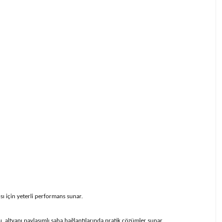
sı için yeterli performans sunar.
Bu, altyapı paylaşımlı saha bağlantılarında pratik çözümler sunar.