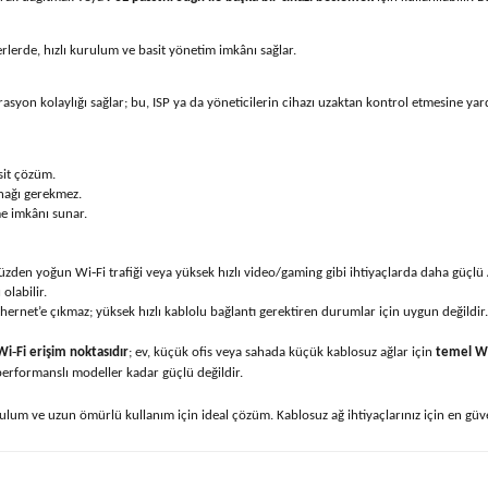
rlerde, hızlı kurulum ve basit yönetim imkânı sağlar.
rasyon kolaylığı sağlar; bu, ISP ya da yöneticilerin cihazı uzaktan kontrol etmesine yar
sit çözüm.
ynağı gerekmez.
me imkânı sunar.
den yoğun Wi‑Fi trafiği veya yüksek hızlı video/gaming gibi ihtiyaçlarda daha güçlü AP
olabilir.
hernet’e çıkmaz; yüksek hızlı kablolu bağlantı gerektiren durumlar için uygun değildir.
i‑Fi erişim noktasıdır
; ev, küçük ofis veya sahada küçük kablosuz ağlar için
temel Wi
 performanslı modeller kadar güçlü değildir.
ulum ve uzun ömürlü kullanım için ideal çözüm. Kablosuz ağ ihtiyaçlarınız için en güve
yetersiz gördüğünüz noktaları öneri formunu kullanarak tarafımıza iletebilirsiniz.