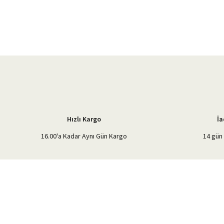
Görüş ve önerileriniz için teşekkür ederiz.
Ürün resmi kalitesiz, bozuk veya görüntülenemiyor.
Ürün açıklamasında eksik bilgiler bulunuyor.
Ürün bilgilerinde hatalar bulunuyor.
Ürün fiyatı diğer sitelerden daha pahalı.
Bu ürüne benzer farklı alternatifler olmalı.
Hızlı Kargo
İa
16.00'a Kadar Aynı Gün Kargo
14 gün 