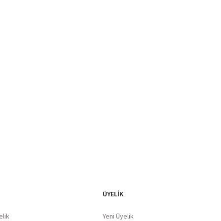
Blog Yazılarımız
ÜYELİK
elik
Yeni Üyelik