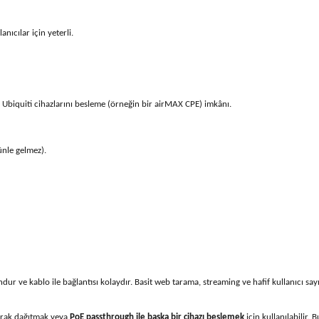
nıcılar için yeterli.
r Ubiquiti cihazlarını besleme (örneğin bir airMAX CPE) imkânı.
ünle gelmez).
dur ve kablo ile bağlantısı kolaydır. Basit web tarama, streaming ve hafif kullanıcı sayı
larak dağıtmak veya
PoE passthrough ile başka bir cihazı beslemek
için kullanılabilir. 