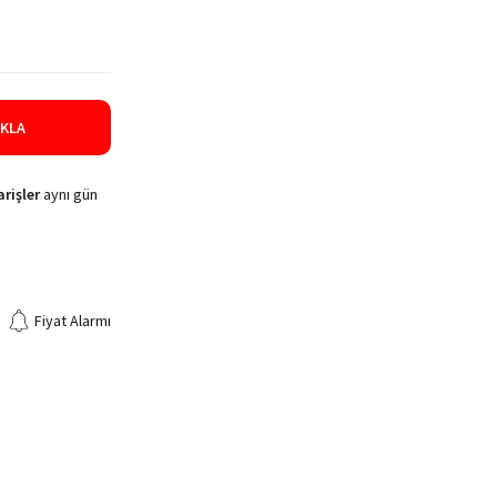
IKLA
rişler
aynı gün
Fiyat Alarmı