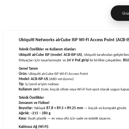
Ürün
Ubiquiti Networks airCube ISP Wi-Fi Access Point (ACB-I
Teknik Özellikler ve Kullanım Alanları
Ubiquiti airCube ISP (model: ACB‑ISP‑US)
, Ubiquiti tarafından geliştirile
ihtiyaçları için tasarlanmıştır ve
24 V PoE girişi
ile birlikte çalışabilen,
802
Genel Tanım
Ürün:
Ubiquiti airCube ISP Wi‑Fi Access Point
Model:
ACB‑ISP‑US
(ABD versiyonu)
Tip:
İç/yerel erişim noktası
Kullanım yeri:
Evde, küçük ofiste veya Wi‑Fi hot‑spot olarak uygun kapas
Teknik Özellikler
Donanım ve Fiziksel
Boyutlar:
Yaklaşık
87.8 × 89.5 × 89.25 mm
— küçük ve kompakt gövde.
Ağırlık:
~
215 – 280 g
.
Kasa:
Siyah plastik — ev veya ofis için sade ve estetik tasarım.
Kablosuz Ağ (Wi‑Fi)