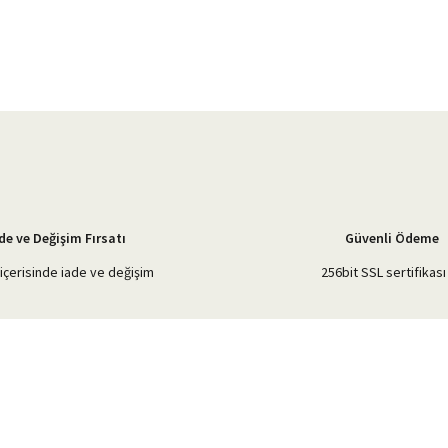
Bu ürüne ilk yorumu siz yapın!
Yorum Yaz
de ve Değişim Fırsatı
Güvenli Ödeme
içerisinde iade ve değişim
256bit SSL sertifikası 
Gönder