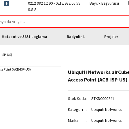
0212 982 12 90 - 0212 982 05 59
Bayilik Başvurusu
S.S.S
Hotspot ve 5651 Loglama
Radyolink
Projeler
B-ISP-US)
Ubiquiti Networks airCube
Access Point (ACB-ISP-US)
Stok Kodu
STKD0000241
Kategori
Ubiquiti Networks
Marka
Ubiquiti Networks