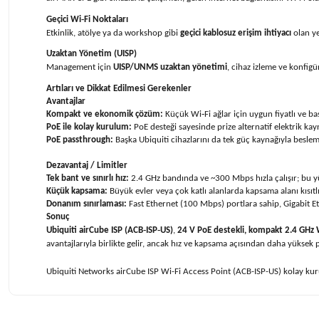
Geçici Wi‑Fi Noktaları
Etkinlik, atölye ya da workshop gibi
geçici kablosuz erişim ihtiyacı
olan ye
Uzaktan Yönetim (UISP)
Management için
UISP/UNMS uzaktan yönetimi
, cihaz izleme ve konfigü
Artıları ve Dikkat Edilmesi Gerekenler
Avantajlar
Kompakt ve ekonomik çözüm:
Küçük Wi‑Fi ağlar için uygun fiyatlı ve ba
PoE ile kolay kurulum:
PoE desteği sayesinde prize alternatif elektrik ka
PoE passthrough:
Başka Ubiquiti cihazlarını da tek güç kaynağıyla besle
Dezavantaj / Limitler
Tek bant ve sınırlı hız:
2.4 GHz bandında ve ~300 Mbps hızla çalışır; bu yüz
Küçük kapsama:
Büyük evler veya çok katlı alanlarda kapsama alanı kısıtlı 
Donanım sınırlaması:
Fast Ethernet (100 Mbps) portlara sahip, Gigabit Et
Sonuç
Ubiquiti airCube ISP (ACB‑ISP‑US)
,
24 V PoE destekli, kompakt 2.4 GHz W
avantajlarıyla birlikte gelir, ancak hız ve kapsama açısından daha yüksek
Ubiquiti Networks airCube ISP Wi-Fi Access Point (ACB-ISP-US)
kolay kur
Bu ürünün fiyat bilgisi, resim, ürün açıklamalarında ve diğer konularda 