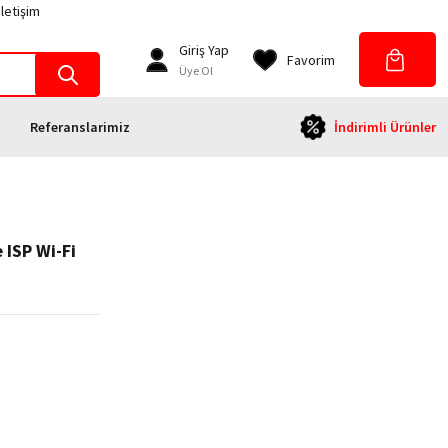
İletişim
Giriş Yap
Favorim
Üye Ol
Referanslarimiz
İndirimli Ürünler
 ISP Wi-Fi