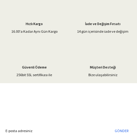
Ürün resmi kalitesiz, bozuk veya görüntülenemiyor.
Ürün açıklamasında eksik bilgiler bulunuyor.
Hızlı Kargo
İade ve Değişim Fırsatı
Ürün bilgilerinde hatalar bulunuyor.
16.00'a Kadar Aynı Gün Kargo
14 gün içerisinde iade ve değişim
Ürün fiyatı diğer sitelerden daha pahalı.
Bu ürüne benzer farklı alternatifler olmalı.
Güvenli Ödeme
Müşteri Desteği
256bit SSL sertifikası ile
Bize ulaşabilirsiniz
Gönder
%40'a Varan İndirim Fırsatı
Hemen Kayıt Olun
İndirim Fırsatını Kaçırmayın !
GÖNDER