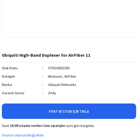
Ubiquiti High-Band Duplexer for AirFiber 11
Stok Kodu
STKD0002383
Kategori
Aksesuar
,
AirFiber
Marka
Ubiquiti Networks
Garanti Süresi
24 Ay
FIYAT VE STOK İÇIN TIKLA
Saat
16:00'a kadar verilen tüm siparişler
aynı gün kargoda.
Ürünün orijinal fotoğrafıdır.