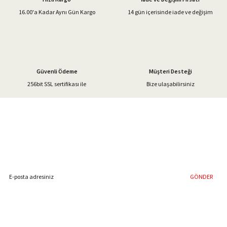
Ürün bilgilerinde hatalar bulunuyor.
16.00'a Kadar Aynı Gün Kargo
14 gün içerisinde iade ve değişim
Ürün fiyatı diğer sitelerden daha pahalı.
Bu ürüne benzer farklı alternatifler olmalı.
Güvenli Ödeme
Müşteri Desteği
256bit SSL sertifikası ile
Bize ulaşabilirsiniz
Gönder
%40'a Varan İndirim Fırsatı
Hemen Kayıt Olun
İndirim Fırsatını Kaçırmayın !
GÖNDER
Blog Yazılarımız