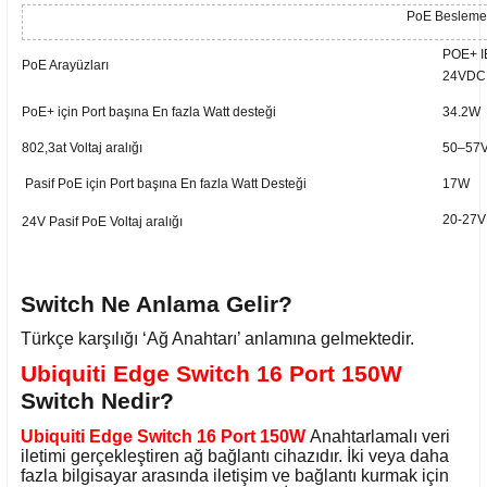
PoE Besleme 
POE+ IE
PoE Arayüzları
24VDC P
PoE+ için Port başına En fazla Watt desteği
34.2W
802,3at Voltaj aralığı
50–57
Pasif PoE için Port başına En fazla Watt Desteği
17W
20-27V
24V Pasif PoE Voltaj aralığı
Switch Ne Anlama Gelir?
Türkçe karşılığı ‘Ağ Anahtarı’ anlamına gelmektedir.
Ubiquiti Edge Switch 16 Port 150W
Switch Nedir?
Ubiquiti Edge Switch 16 Port 150W
Anahtarlamalı veri
iletimi gerçekleştiren ağ bağlantı cihazıdır. İki veya daha
fazla bilgisayar arasında iletişim ve bağlantı kurmak için