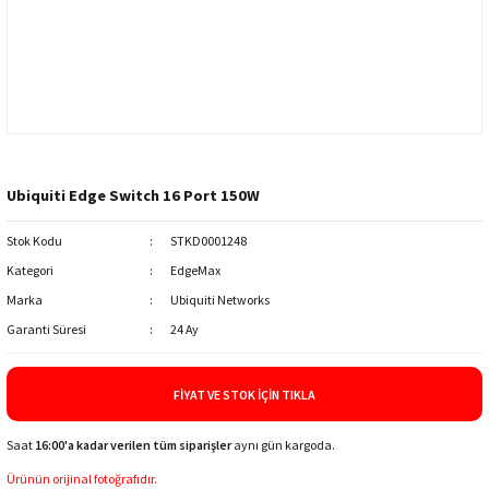
Ubiquiti Edge Switch 16 Port 150W
Stok Kodu
STKD0001248
Kategori
EdgeMax
Marka
Ubiquiti Networks
Garanti Süresi
24 Ay
FIYAT VE STOK İÇIN TIKLA
Saat
16:00'a kadar verilen tüm siparişler
aynı gün kargoda.
Ürünün orijinal fotoğrafıdır.