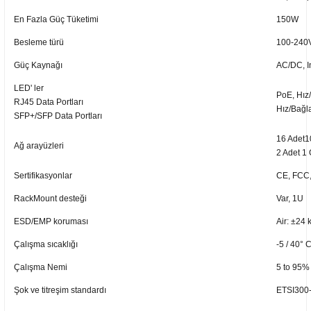
En Fazla Güç Tüketimi
150W
Besleme türü
100-240V
Güç Kaynağı
AC/DC, I
LED' ler
PoE, Hız/
RJ45 Data Portları
Hız/Bağla
SFP+/SFP Data Portları
16 Adet1
Ağ arayüzleri
2 Adet 1
Sertifikasyonlar
CE, FCC,
RackMount desteği
Var, 1U
ESD/EMP koruması
Air: ±24 
Çalışma sıcaklığı
-5 / 40° 
Çalışma Nemi
5 to 95%
Şok ve titreşim standardı
ETSI300-