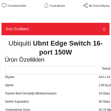
Fiyat Alarmı
Bu Ürünü Paylaş
Ürün Özellikleri
Ubiquiti
Ubnt Edge Switch 16-
port 150W
Ürün Özellikleri
Teknik 
Ölçüler
443 x 43 
Ağırlık
2.89 kg (
Toplam Bant Genişliği (Bloklanmayan)
18 Gbps
Switch Kapasitesi
36 Gbps
Yönlendirme Oranı
26,78 M