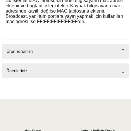
Bu işlemle MAC tablosuna hedef bilgisayarın mac adresi
eklenir ve bağlantı isteği iletilir. Kaynak bilgisayarın mac
adresinde kayıtlı değilse MAC tablosuna eklenir.
Broadcast, yani tüm portlara yayın yapmak için kullanılan
mac adresi ise FF:FF:FF:FF:FF:FF‘dir.
Ürün Yorumları
Önerileriniz
Bu ürüne ilk yorumu siz yapın!
Bu ürünün fiyat bilgisi, resim, ürün açıklamalarında ve diğer konularda
yetersiz gördüğünüz noktaları öneri formunu kullanarak tarafımıza
Yorum Yaz
iletebilirsiniz.
Görüş ve önerileriniz için teşekkür ederiz.
Ürün resmi kalitesiz, bozuk veya görüntülenemiyor.
Ürün açıklamasında eksik bilgiler bulunuyor.
Hızlı Kargo
İade ve Değişim Fırsatı