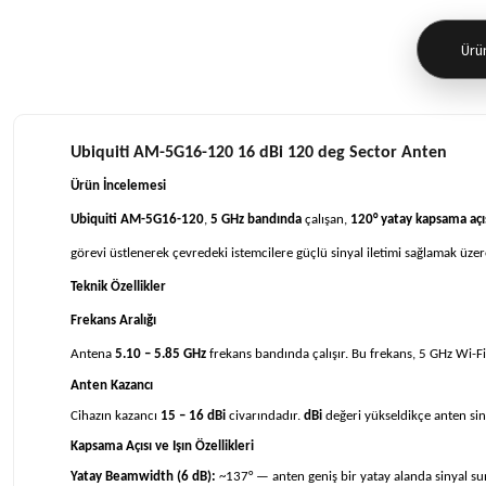
Ürün
Ubiquiti AM-5G16-120 16 dBi 120 deg Sector Anten
Ürün İncelemesi
Ubiquiti AM-5G16-120
,
5 GHz bandında
çalışan,
120° yatay kapsama açı
görevi üstlenerek çevredeki istemcilere güçlü sinyal iletimi sağlamak üze
Teknik Özellikler
Frekans Aralığı
Antena
5.10 – 5.85 GHz
frekans bandında çalışır. Bu frekans, 5 GHz Wi-Fi 
Anten Kazancı
Cihazın kazancı
15 – 16 dBi
civarındadır.
dBi
değeri yükseldikçe anten sin
Kapsama Açısı ve Işın Özellikleri
Yatay Beamwidth (6 dB):
~137° — anten geniş bir yatay alanda sinyal su