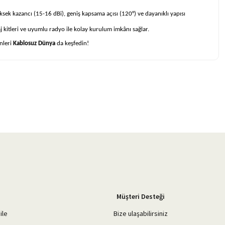
ksek kazancı (15-16 dBi), geniş kapsama açısı (120°) ve dayanıklı yapısı
kitleri ve uyumlu radyo ile kolay kurulum imkânı sağlar.
nleri
Kablosuz Dünya
da keşfedin!
Müşteri Desteği
ile
Bize ulaşabilirsiniz