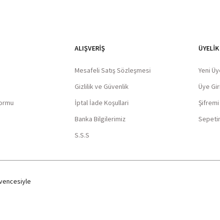
ALIŞVERIŞ
ÜYELİK
Mesafeli Satış Sözleşmesi
Yeni Üy
Gizlilik ve Güvenlik
Üye Giri
Formu
İptal İade Koşullari
Şifrem
Banka Bilgilerimiz
Sepeti
S.S.S
encesiyle