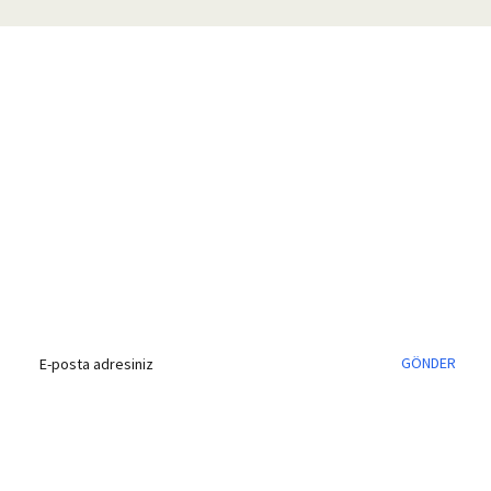
%40'a Varan İndirim Fırsatı
Hemen Kayıt Olun
İndirim Fırsatını Kaçırmayın !
GÖNDER