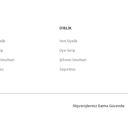
ÜYELİK
elik
Yeni Üyelik
şi
Üye Girişi
i Unuttum
Şifremi Unuttum
niz
Sepetiniz
Alışverişleriniz Daima Güvende