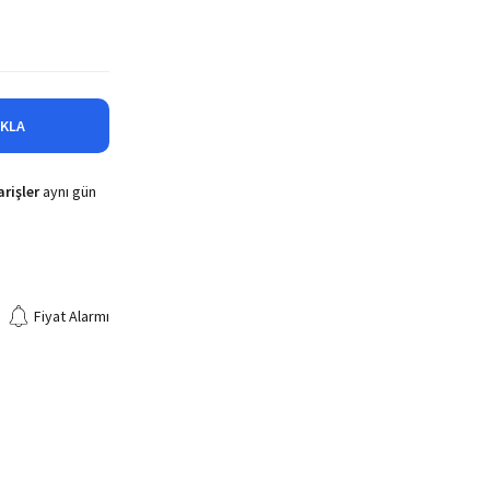
IKLA
rişler
aynı gün
Fiyat Alarmı