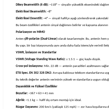
Dikey Beamwidth (6 dB):
~118° — sinyalin yükseklik eksenindeki dağılımı
Elektriksel Beamwidth:
~8°
Elektriksel Downtilt:
~4° — sinyali hafifçe aşağı yönlendirerek yakındaki k
Bu beam özellikleri antenin sinyal dağılımını belirler ve kapsama alanını
Polarizasyon ve MIMO
Anten
çift-polarize (Dual-Linear)
olarak tasarlanmıştır. Bu, antenin hem y
Bu yapı, bir baz istasyonunda aynı anda daha fazla istemciyle verimli ilet
VSWR, İzolasyon ve Standartlar
VSWR (Voltage Standing Wave Ratio):
≤ 1.5:1 — güç kaybı düşük.
Cross-pol Izolasyonu:
Min. 22 dB — antenin parazitleri azaltmasını sağlar
ETSI Spec. EN 302 326 DN2:
Avrupa kablosuz telekom standartlarına uy
Bu teknik değerler antenin veriminin yüksek ve standartlara uygun olduğ
Dayanıklılık ve Fiziksel Özellikler
Boyutlar:
~367 × 63 × 41 mm
Ağırlık:
~1.1 kg — hafif dış ortam montajı için ideal.
Rüzgar Dayanımı:
200 km/s (yaklaşık 125 mph) — zor hava koşullarına da