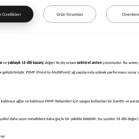
 Özellikleri
Ürün Yorumları
Önerileri
sı
ve
yaklaşık 16 dBi kazanç
değeri ile dış ortam
sektörel anten
çözümüdür. Bu anten, ö
re geliştirilmiştir. PtMP (Point-to-MultiPoint) ağ yapılarında yüksek performans sunar 
kablosuz ağlar ve kablosuz PtMP iletişimleri için yaygın kullanılan bir banttır ve paraz
yalini daha uzun mesafelere daha güçlü bir şekilde iletebilir; bu yüzden 16 dBi değeri
nar.