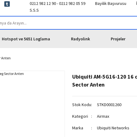
0212 982 12 90 - 0212 982 05 59
Bayilik Başvurusu
S.S.S
Hotspot ve 5651 Loglama
Radyolink
Projeler
r Anten
Ubiquiti AM-5G16-120 16 
Sector Anten
Stok Kodu
STKD0001260
Kategori
Airmax
Marka
Ubiquiti Networks