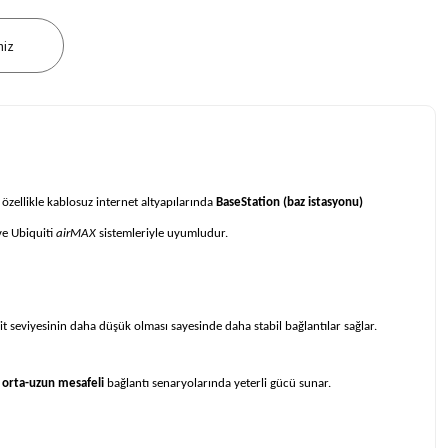
niz
zellikle kablosuz internet altyapılarında
BaseStation (baz istasyonu)
ve Ubiquiti
airMAX
sistemleriyle uyumludur.
it seviyesinin daha düşük olması sayesinde daha stabil bağlantılar sağlar.
,
orta-uzun mesafeli
bağlantı senaryolarında yeterli gücü sunar.