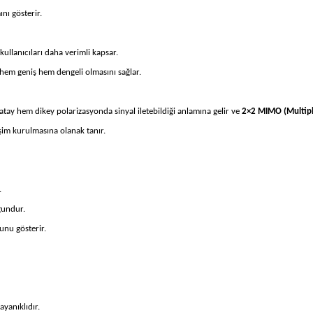
nı gösterir.
ullanıcıları daha verimli kapsar.
n hem geniş hem dengeli olmasını sağlar.
atay hem dikey polarizasyonda sinyal iletebildiği anlamına gelir ve
2×2 MIMO (Multipl
işim kurulmasına olanak tanır.
.
gundur.
unu gösterir.
yanıklıdır.