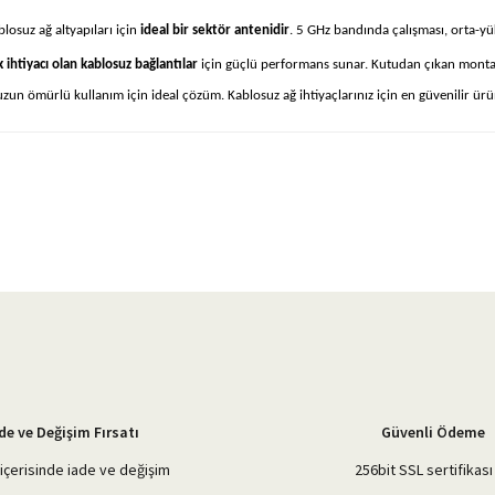
blosuz ağ altyapıları için
ideal bir sektör antenidir
. 5 GHz bandında çalışması, orta-yü
k ihtiyacı olan kablosuz bağlantılar
için güçlü performans sunar. Kutudan çıkan montaj 
zun ömürlü kullanım için ideal çözüm. Kablosuz ağ ihtiyaçlarınız için en güvenilir ürü
yetersiz gördüğünüz noktaları öneri formunu kullanarak tarafımıza iletebilirsiniz.
Bu ürüne ilk yorumu siz yapın!
Yorum Yaz
de ve Değişim Fırsatı
Güvenli Ödeme
içerisinde iade ve değişim
256bit SSL sertifikası 