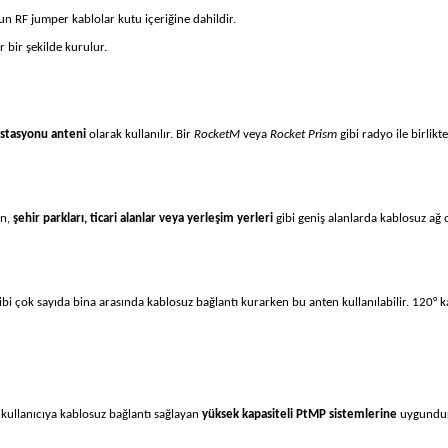
n RF jumper kablolar kutu içeriğine dahildir.
 bir şekilde kurulur.
istasyonu anteni
olarak kullanılır. Bir
RocketM
veya
Rocket Prism
gibi radyo ile birlik
en,
şehir parkları, ticari alanlar veya yerleşim yerleri
gibi geniş alanlarda kablosuz ağ 
bi çok sayıda bina arasında kablosuz bağlantı kurarken bu anten kullanılabilir. 120° k
kullanıcıya kablosuz bağlantı sağlayan
yüksek kapasiteli PtMP sistemlerine
uygundur.