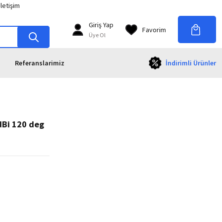
İletişim
Giriş Yap
Favorim
Üye Ol
Referanslarimiz
İndirimli Ürünler
dBi 120 deg