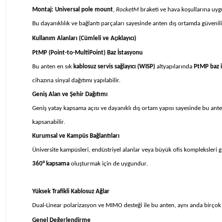
Montaj:
Universal pole mount
,
RocketM
braketi ve hava koşullarına uygu
Bu dayanıklılık ve bağlantı parçaları sayesinde anten dış ortamda güvenilir
Kullanım Alanları (Cümleli ve Açıklayıcı)
PtMP (Point-to-MultiPoint) Baz İstasyonu
Bu anten en sık
kablosuz servis sağlayıcı (WISP)
altyapılarında
PtMP baz 
cihazına sinyal dağıtımı yapılabilir.
Geniş Alan ve Şehir Dağıtımı
Geniş yatay kapsama açısı ve dayanıklı dış ortam yapısı sayesinde bu ant
kapsanabilir.
Kurumsal ve Kampüs Bağlantıları
Üniversite kampüsleri, endüstriyel alanlar veya büyük ofis kompleksleri gi
360° kapsama
oluşturmak için de uygundur.
Yüksek Trafikli Kablosuz Ağlar
Dual-Linear polarizasyon ve MIMO desteği ile bu anten, aynı anda birçok 
Genel Değerlendirme