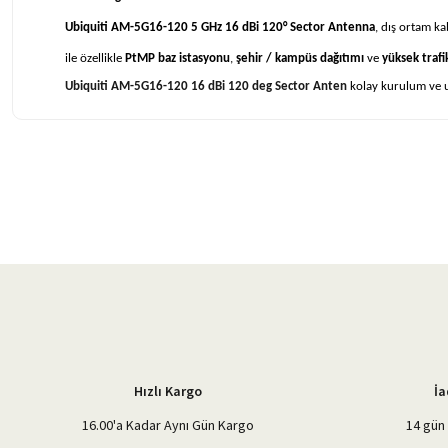
Ubiquiti AM-5G16-120 5 GHz 16 dBi 120° Sector Antenna
, dış ortam ka
ile özellikle
PtMP baz istasyonu
,
şehir / kampüs dağıtımı
ve
yüksek trafi
Ubiquiti AM-5G16-120 16 dBi 120 deg Sector Anten
kolay kurulum ve u
Bu ürünün fiyat bilgisi, resim, ürün açıklamalarında ve diğer konularda 
Görüş ve önerileriniz için teşekkür ederiz.
Ürün resmi kalitesiz, bozuk veya görüntülenemiyor.
Ürün açıklamasında eksik bilgiler bulunuyor.
Ürün bilgilerinde hatalar bulunuyor.
Ürün fiyatı diğer sitelerden daha pahalı.
Bu ürüne benzer farklı alternatifler olmalı.
Hızlı Kargo
İa
16.00'a Kadar Aynı Gün Kargo
14 gün 