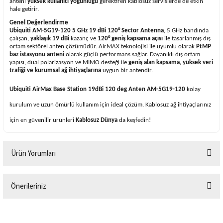
anteni
yüksek kullanıcı yoğunluğu
gerektiren kablosuz servislerde de etkin
hale getirir.
Genel Değerlendirme
Ubiquiti AM-5G19-120 5 GHz 19 dBi 120° Sector Antenna
, 5 GHz bandında
çalışan,
yaklaşık 19 dBi
kazanç ve
120° geniş kapsama açısı
ile tasarlanmış dış
ortam sektörel anten çözümüdür. AirMAX teknolojisi ile uyumlu olarak
PtMP
baz istasyonu anteni
olarak güçlü performans sağlar. Dayanıklı dış ortam
yapısı, dual polarizasyon ve MIMO desteği ile
geniş alan kapsama, yüksek veri
trafiği ve kurumsal ağ ihtiyaçlarına
uygun bir antendir.
Ubiquiti AirMax Base Station 19dBi 120 deg Anten AM-5G19-120
kolay
kurulum ve uzun ömürlü kullanım için ideal çözüm. Kablosuz ağ ihtiyaçlarınız
için en güvenilir ürünleri
Kablosuz Dünya
da keşfedin!
Ürün Yorumları
Önerileriniz
Bu ürüne ilk yorumu siz yapın!
Bu ürünün fiyat bilgisi, resim, ürün açıklamalarında ve diğer konularda
yetersiz gördüğünüz noktaları öneri formunu kullanarak tarafımıza
Yorum Yaz