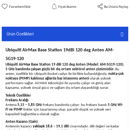
Fiyat Alarmı
Bu Ürünü Paylaş
Ürün Özellikleri
Ubiquiti AirMax Base Station 19dBi 120 deg Anten AM-
5G19-120
Ubiquiti AirMax Base Station 19 dBi 120 deg Anten (Model: AM-5G19-120)
,
5 GHz bandında çalışan güçlü bir dış ortam sektörel anten çözümüdür.
Bu
anten, özellikle bir
Ubiquiti Rocket
radyo ile birlikte kullanıldığında,
nokta-çok
noktaya (PtMP) kablosuz ağlarda baz istasyonu anteni
olarak yüksek
performans sağlar. AirMAX teknolojisi ile uyumlu çalışır ve geniş alan
kapsama, yüksek sinyal gücü ve sağlam dış ortam dayanıklılığı sunar.
Teknik Özellikler
Frekans Aralığı
Antena
5,15 – 5,85 GHz
frekans bandında çalışır; bu frekans bandı
5 GHz Wi-
Fi ve PtMP
linkler için tasarlanmış olup, paraziti düşük ve yüksek veri
kapasiteli bağlantılara olanak sağlar.
Anten Kazancı (Gain)
Antennin kazancı
yaklaşık 18,6 – 19,1 dBi
civarındadır. dBi değeri ne kadar