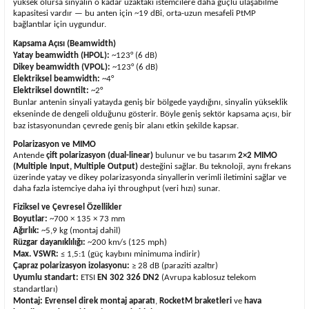
yüksek olursa sinyalin o kadar uzaktaki istemcilere daha güçlü ulaşabilme
kapasitesi vardır — bu anten için ~19 dBi, orta-uzun mesafeli PtMP
bağlantılar için uygundur.
Kapsama Açısı (Beamwidth)
Yatay beamwidth (HPOL):
~123° (6 dB)
Dikey beamwidth (VPOL):
~123° (6 dB)
Elektriksel beamwidth:
~4°
Elektriksel downtilt:
~2°
Bunlar antenin sinyali yatayda geniş bir bölgede yaydığını, sinyalin yükseklik
ekseninde de dengeli olduğunu gösterir. Böyle geniş sektör kapsama açısı, bir
baz istasyonundan çevrede geniş bir alanı etkin şekilde kapsar.
Polarizasyon ve MIMO
Antende
çift polarizasyon (dual-linear)
bulunur ve bu tasarım
2×2 MIMO
(Multiple Input, Multiple Output)
desteğini sağlar. Bu teknoloji, aynı frekans
üzerinde yatay ve dikey polarizasyonda sinyallerin verimli iletimini sağlar ve
daha fazla istemciye daha iyi throughput (veri hızı) sunar.
Fiziksel ve Çevresel Özellikler
Boyutlar:
~700 × 135 × 73 mm
Ağırlık:
~5,9 kg (montaj dahil)
Rüzgar dayanıklılığı:
~200 km/s (125 mph)
Max. VSWR:
≤ 1,5:1 (güç kaybını minimuma indirir)
Çapraz polarizasyon izolasyonu:
≥ 28 dB (paraziti azaltır)
Uyumlu standart:
ETSI
EN 302 326 DN2
(Avrupa kablosuz telekom
standartları)
Montaj:
Evrensel direk montaj aparatı
,
RocketM braketleri
ve
hava