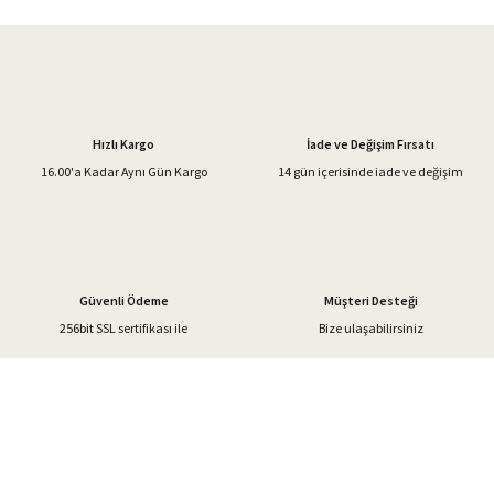
iletebilirsiniz.
Görüş ve önerileriniz için teşekkür ederiz.
Ürün resmi kalitesiz, bozuk veya görüntülenemiyor.
Ürün açıklamasında eksik bilgiler bulunuyor.
Hızlı Kargo
İade ve Değişim Fırsatı
Ürün bilgilerinde hatalar bulunuyor.
16.00'a Kadar Aynı Gün Kargo
14 gün içerisinde iade ve değişim
Ürün fiyatı diğer sitelerden daha pahalı.
Bu ürüne benzer farklı alternatifler olmalı.
Güvenli Ödeme
Müşteri Desteği
256bit SSL sertifikası ile
Bize ulaşabilirsiniz
Gönder
%40'a Varan İndirim Fırsatı
Hemen Kayıt Olun
İndirim Fırsatını Kaçırmayın !