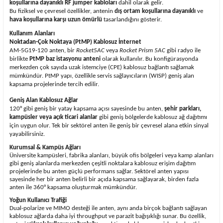
koşullarına dayanıklı RF jumper kabloları
dahil olarak gelir.
Bu fiziksel ve çevresel özellikler, antenin
dış ortam koşullarına dayanıklı
ve
hava koşullarına karşı uzun ömürlü
tasarlandığını gösterir.
Kullanım Alanları
Noktadan-Çok Noktaya (PtMP) Kablosuz İnternet
AM-5G19-120 anten, bir
Rocket5AC
veya
Rocket Prism 5AC
gibi radyo ile
birlikte
PtMP baz istasyonu anteni
olarak kullanılır. Bu konfigürasyonda
merkezden çok sayıda uzak istemciye (CPE) kablosuz bağlantı sağlamak
mümkündür. PtMP yapı, özellikle servis sağlayıcıların (WISP) geniş alan
kapsama projelerinde tercih edilir.
Geniş Alan Kablosuz Ağlar
120° gibi geniş bir yatay kapsama açısı sayesinde bu anten,
şehir parkları,
kampüsler veya açık ticari alanlar
gibi geniş bölgelerde kablosuz ağ dağıtımı
için uygun olur. Tek bir sektörel anten ile geniş bir çevresel alana etkin sinyal
yayabilirsiniz.
Kurumsal & Kampüs Ağları
Üniversite kampüsleri, fabrika alanları, büyük ofis bölgeleri veya kamp alanları
gibi geniş alanlarda merkezden çeşitli noktalara kablosuz erişim dağıtım
projelerinde bu anten güçlü performans sağlar. Sektörel anten yapısı
sayesinde her bir anten belirli bir açıda kapsama sağlayarak, birden fazla
anten ile 360° kapsama oluşturmak mümkündür.
Yoğun Kullanıcı Trafiği
Dual-polarize ve MIMO desteği ile anten, aynı anda birçok bağlantı sağlayan
kablosuz ağlarda daha iyi throughput ve parazit bağışıklığı sunar. Bu özellik,