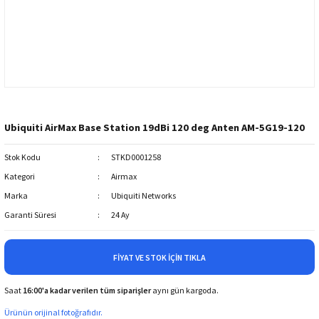
Ubiquiti AirMax Base Station 19dBi 120 deg Anten AM-5G19-120
Stok Kodu
STKD0001258
Kategori
Airmax
Marka
Ubiquiti Networks
Garanti Süresi
24 Ay
FIYAT VE STOK İÇIN TIKLA
Saat
16:00'a kadar verilen tüm siparişler
aynı gün kargoda.
Ürünün orijinal fotoğrafıdır.