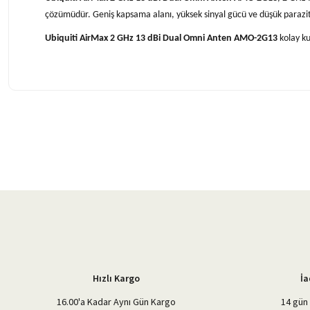
çözümüdür. Geniş kapsama alanı, yüksek sinyal gücü ve düşük parazit p
Ubiquiti AirMax 2 GHz 13 dBi Dual Omni Anten AMO-2G13
kolay ku
Bu ürünün fiyat bilgisi, resim, ürün açıklamalarında ve diğer konularda 
Görüş ve önerileriniz için teşekkür ederiz.
Ürün resmi kalitesiz, bozuk veya görüntülenemiyor.
Ürün açıklamasında eksik bilgiler bulunuyor.
Ürün bilgilerinde hatalar bulunuyor.
Ürün fiyatı diğer sitelerden daha pahalı.
Bu ürüne benzer farklı alternatifler olmalı.
Hızlı Kargo
İa
16.00'a Kadar Aynı Gün Kargo
14 gün 