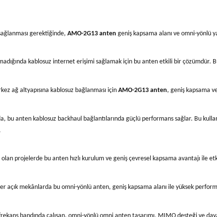
sağlanması gerektiğinde,
AMO-2G13 anten
geniş kapsama alanı ve omni-yönlü yayı
nmadığında kablosuz internet erişimi sağlamak için bu anten etkili bir çözümdür. 
rkez ağ altyapısına kablosuz bağlanması için
AMO-2G13 anten
, geniş kapsama ve
, bu anten kablosuz backhaul bağlantılarında güçlü performans sağlar. Bu kullan
.
ı olan projelerde bu anten hızlı kurulum ve geniş çevresel kapsama avantajı ile e
iğer açık mekânlarda bu omni-yönlü anten, geniş kapsama alanı ile yüksek performa
frekans bandında çalışan, omni-yönlü omni anten tasarımı, MIMO desteği ve dayanı