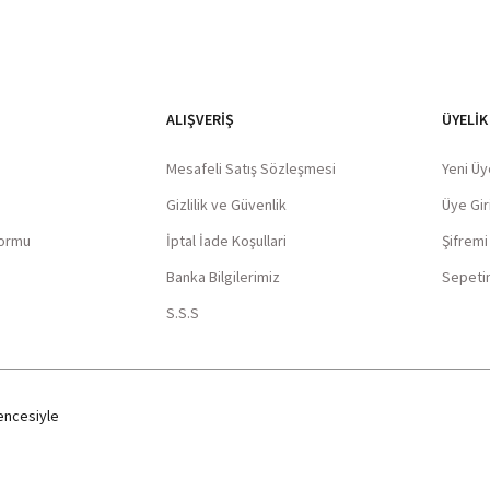
ALIŞVERIŞ
ÜYELİK
Mesafeli Satış Sözleşmesi
Yeni Üy
Gizlilik ve Güvenlik
Üye Giri
Formu
İptal İade Koşullari
Şifrem
Banka Bilgilerimiz
Sepeti
S.S.S
ncesiyle