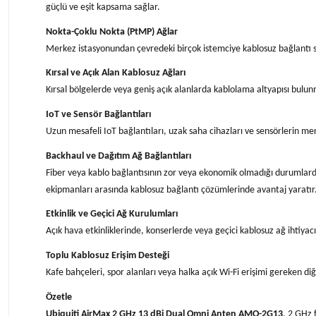
güçlü ve eşit kapsama sağlar.
Nokta-Çoklu Nokta (PtMP) Ağlar
Merkez istasyonundan çevredeki birçok istemciye kablosuz bağlantı 
Kırsal ve Açık Alan Kablosuz Ağları
Kırsal bölgelerde veya geniş açık alanlarda kablolama altyapısı bulu
IoT ve Sensör Bağlantıları
Uzun mesafeli IoT bağlantıları, uzak saha cihazları ve sensörlerin me
Backhaul ve Dağıtım Ağ Bağlantıları
Fiber veya kablo bağlantısının zor veya ekonomik olmadığı durumlarda
ekipmanları arasında kablosuz bağlantı çözümlerinde avantaj yaratır
Etkinlik ve Geçici Ağ Kurulumları
Açık hava etkinliklerinde, konserlerde veya geçici kablosuz ağ ihtiyac
Toplu Kablosuz Erişim Desteği
Kafe bahçeleri, spor alanları veya halka açık Wi-Fi erişimi gereken d
Özetle
Ubiquiti AirMax 2 GHz 13 dBi Dual Omni Anten AMO-2G13
, 2 GHz 