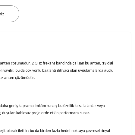
niz
nlü anten çözümüdür. 2 GHz frekans bandında çalışan bu anten,
13 dBi
i yayılır; bu da çok yönlü bağlantı ihtiyacı olan uygulamalarda güçlü
osuz anten çözümüdür.
 daha geniş kapsama imkânı sunar; bu özellik kırsal alanlar veya
yaç duyulan kablosuz projelerde etkin performans sunar.
t olarak iletilir; bu da birden fazla hedef noktaya çevresel sinyal