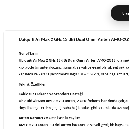
Ürün
Ubiquiti AirMax 2 GHz 13 dBi Dual Omni Anten AMO-2G
Genel Tanım
Ubiquiti AirMax 2 GHz 13 dBi Dual Omni Anten AMO-2G13
, dış me
gibi güçlü bir anten kazancı sunarak sinyali çevresel olarak eşit şeki
kapsama ve kararlı performans sağlar. AMO-2G13, saha bağlantıları, 
Teknik Özellikler
Kablosuz Frekans ve Standart Desteği
Ubiquiti AirMax AMO-2G13 anten
,
2 GHz frekans bandında
çalışar
sinyalin engellerden geçtiği saha bağlantıları gibi ortamlarda avanta
Anten Kazancı ve Omni-Yönlü Yayılım
AMO-2G13 anten
,
13 dBi anten kazancı
ile sinyali geniş bir kapsam