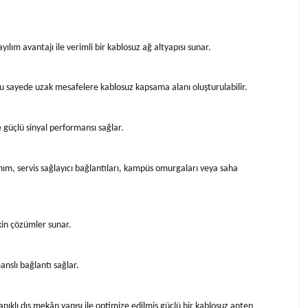
lım avantajı ile verimli bir kablosuz ağ altyapısı sunar.
Bu sayede uzak mesafelere kablosuz kapsama alanı oluşturulabilir.
 güçlü sinyal performansı sağlar.
ım, servis sağlayıcı bağlantıları, kampüs omurgaları veya saha
tkin çözümler sunar.
nslı bağlantı sağlar.
klı dış mekân yapısı ile optimize edilmiş güçlü bir kablosuz anten