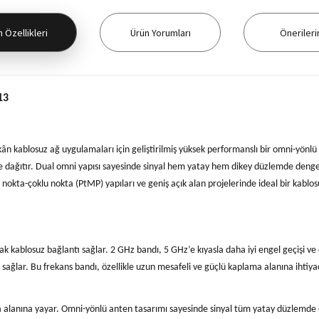
 Özellikleri
Ürün Yorumları
Önerileri
13
kân kablosuz ağ uygulamaları için geliştirilmiş yüksek performanslı bir omni-yö
lde dağıtır. Dual omni yapısı sayesinde sinyal hem yatay hem dikey düzlemde dengel
nokta-çoklu nokta (PtMP) yapıları ve geniş açık alan projelerinde ideal bir kabl
ak kablosuz bağlantı sağlar. 2 GHz bandı, 5 GHz’e kıyasla daha iyi engel geçişi ve
j sağlar. Bu frekans bandı, özellikle uzun mesafeli ve güçlü kaplama alanına ihti
a alanına yayar. Omni-yönlü anten tasarımı sayesinde sinyal tüm yatay düzlemde eşi