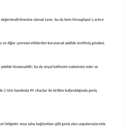
nun değerlendirilmesine olanak tanır; bu da hem throughput’u artırır
oz ve diğer çevresel etkilerden korunacak şekilde üretilmiş gövdesi,
ekilde hizalanabilir; bu da sinyal kalitesini maksimize eder ve
 2 GHz bandında RF cihazlar ile birlikte kullanıldığında geniş
icari bölgeler veya saha bağlantıları gibi geniş alan uygulamalarında