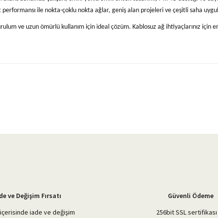
erformansı ile nokta-çoklu nokta ağlar, geniş alan projeleri ve çeşitli saha uygu
rulum ve uzun ömürlü kullanım için ideal çözüm. Kablosuz ağ ihtiyaçlarınız için en
yetersiz gördüğünüz noktaları öneri formunu kullanarak tarafımıza iletebilirsiniz.
Bu ürüne ilk yorumu siz yapın!
Yorum Yaz
de ve Değişim Fırsatı
Güvenli Ödeme
içerisinde iade ve değişim
256bit SSL sertifikası 