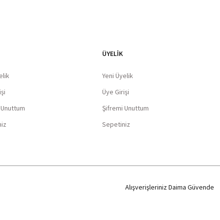
ÜYELİK
elik
Yeni Üyelik
şi
Üye Girişi
i Unuttum
Şifremi Unuttum
niz
Sepetiniz
Alışverişleriniz Daima Güvende