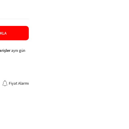
IKLA
rişler
aynı gün
Fiyat Alarmı