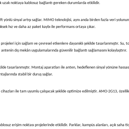
çok uzak noktaya kablosuz bağlantı gereken durumlarda etkilidir.
ift yönlü sinyal artışı sağlar. MIMO teknolojisi, aynı anda birden fazla veri yolu
üksek hız ve daha az paket kaybı ile performans ortaya çıkar.
projeleri için sağlam ve çevresel etkenlere dayanıklı şekilde tasarlanmıştır. Su, t
, antenin dış mekân uygulamalarında güvenilir bağlantı sağlamasını kolaylaştırır.
ilde tasarlanmıştır. Montaj aparatları ile anten, hedeflenen sinyal yönüne hassas ş
tajlarında stabil bir duruş sağlar.
ihazları ile tam uyumlu çalışacak şekilde optimize edilmiştir. AMO-2G13, özellikle
losuz erişim noktası projelerinde etkilidir. Parklar, kampüs alanları, açık saha t