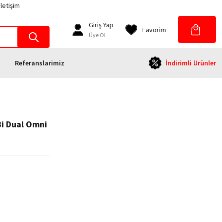
İletişim
Giriş Yap
Favorim
Üye Ol
Referanslarimiz
İndirimli Ürünler
Bi Dual Omni