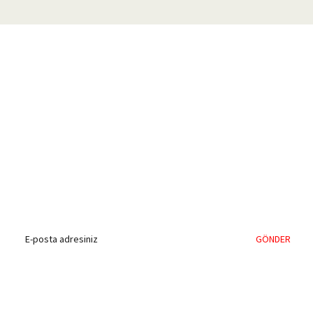
%40'a Varan İndirim Fırsatı
Hemen Kayıt Olun
İndirim Fırsatını Kaçırmayın !
GÖNDER