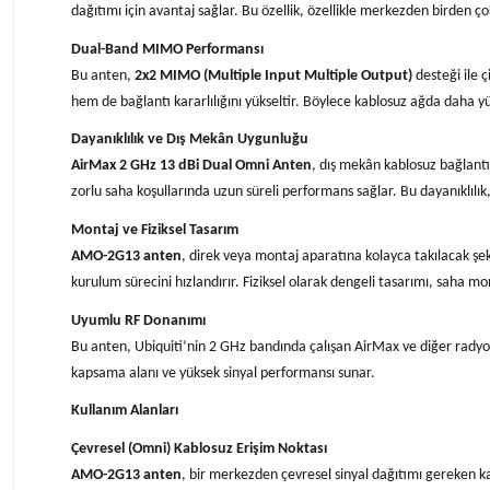
dağıtımı için avantaj sağlar. Bu özellik, özellikle merkezden birden 
Dual-Band MIMO Performansı
Bu anten,
2x2 MIMO (Multiple Input Multiple Output)
desteği ile ç
hem de bağlantı kararlılığını yükseltir. Böylece kablosuz ağda daha y
Dayanıklılık ve Dış Mekân Uygunluğu
AirMax 2 GHz 13 dBi Dual Omni Anten
, dış mekân kablosuz bağlantı 
zorlu saha koşullarında uzun süreli performans sağlar. Bu dayanıklılık
Montaj ve Fiziksel Tasarım
AMO-2G13 anten
, direk veya montaj aparatına kolayca takılacak şek
kurulum sürecini hızlandırır. Fiziksel olarak dengeli tasarımı, saha mon
Uyumlu RF Donanımı
Bu anten, Ubiquiti’nin 2 GHz bandında çalışan AirMax ve diğer radyo c
kapsama alanı ve yüksek sinyal performansı sunar.
Kullanım Alanları
Çevresel (Omni) Kablosuz Erişim Noktası
AMO-2G13 anten
, bir merkezden çevresel sinyal dağıtımı gereken kab