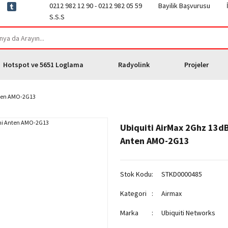
0212 982 12 90 - 0212 982 05 59
Bayilik Başvurusu
S.S.S
Hotspot ve 5651 Loglama
Radyolink
Projeler
nten AMO-2G13
Ubiquiti AirMax 2Ghz 13d
Anten AMO-2G13
Stok Kodu
STKD0000485
Kategori
Airmax
Marka
Ubiquiti Networks