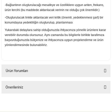
-Bağlantının oluşturulacağı mesafeye ve özelliklere uygun anten, frekans,
ürün tercihi (bu maddede aktarılacak verinin ne olduğu çok önemlidir.)
-Oluşturulacak linkte aktarılacak veri kritik (önemli, yedeklenmesi şart) bir
konumdaysa yedekliliğin oluşturulup, planlanması
Yukarıdaki detaylara sahip olduğunuzda ihtiyacınıza yönelik ürünlere karar
verebilir durumda olursunuz. Aynı zamanda bu bilgilerle birlikte tarafımıza
başvurduğunuzda bütçenize ve ihtiyacınıza uygun projelendirme ve ürün
yönlendirmesinde bulunabiliriz.
Ürün Yorumları
Önerileriniz
Bu ürüne ilk yorumu siz yapın!
Bu ürünün fiyat bilgisi, resim, ürün açıklamalarında ve diğer konularda
yetersiz gördüğünüz noktaları öneri formunu kullanarak tarafımıza
Yorum Yaz
iletebilirsiniz.