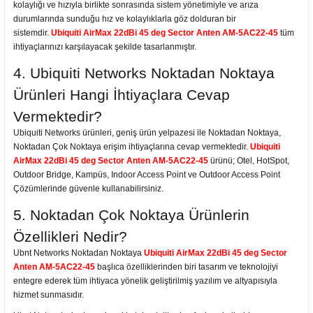
kolaylığı ve hızıyla birlikte sonrasında sistem yönetimiyle ve arıza
durumlarında sunduğu hız ve kolaylıklarla göz dolduran bir
sistemdir.
Ubiquiti AirMax 22dBi 45 deg Sector Anten AM-5AC22-45
tüm
ihtiyaçlarınızı karşılayacak şekilde tasarlanmıştır.
4. Ubiquiti Networks Noktadan Noktaya
Ürünleri Hangi İhtiyaçlara Cevap
Vermektedir?
Ubiquiti Networks ürünleri, geniş ürün yelpazesi ile Noktadan Noktaya,
Noktadan Çok Noktaya erişim ihtiyaçlarına cevap vermektedir.
Ubiquiti
AirMax 22dBi 45 deg Sector Anten AM-5AC22-45
ürünü; Otel, HotSpot,
Outdoor Bridge, Kampüs, Indoor Access Point ve Outdoor Access Point
Çözümlerinde güvenle kullanabilirsiniz.
5. Noktadan Çok Noktaya Ürünlerin
Özellikleri Nedir?
Ubnt Networks Noktadan Noktaya
Ubiquiti AirMax 22dBi 45 deg Sector
Anten AM-5AC22-45
başlıca özelliklerinden biri tasarım ve teknolojiyi
entegre ederek tüm ihtiyaca yönelik geliştirilmiş yazılım ve altyapısıyla
hizmet sunmasıdır.