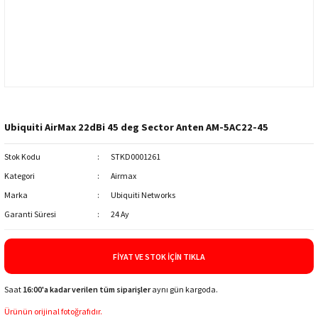
Ubiquiti AirMax 22dBi 45 deg Sector Anten AM-5AC22-45
Stok Kodu
STKD0001261
Kategori
Airmax
Marka
Ubiquiti Networks
Garanti Süresi
24 Ay
FIYAT VE STOK İÇIN TIKLA
Saat
16:00'a kadar verilen tüm siparişler
aynı gün kargoda.
Ürünün orijinal fotoğrafıdır.