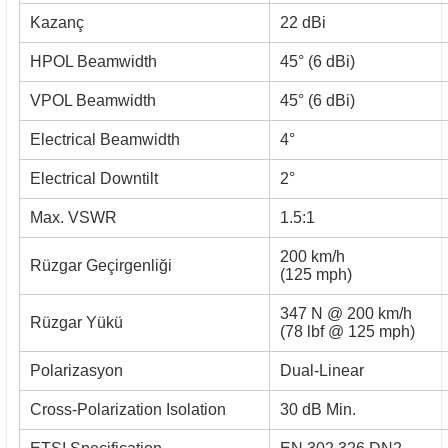
Kazanç
22 dBi
HPOL Beamwidth
45° (6 dBi)
VPOL Beamwidth
45° (6 dBi)
Electrical Beamwidth
4°
Electrical Downtilt
2°
Max. VSWR
1.5:1
200 km/h
Rüzgar Geçirgenliği
(125 mph)
347 N @ 200 km/h
Rüzgar Yükü
(78 lbf @ 125 mph)
Polarizasyon
Dual-Linear
Cross-Polarization Isolation
30 dB Min.