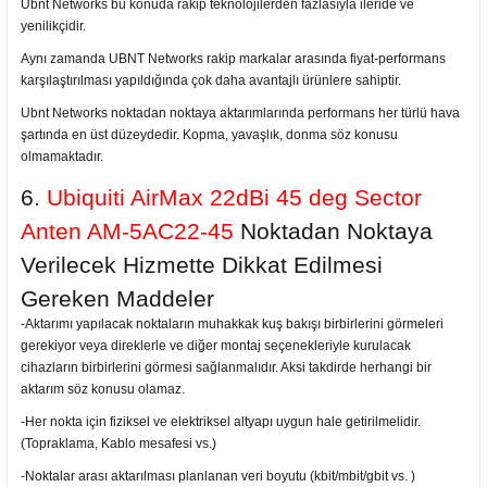
Ubnt Networks bu konuda rakip teknolojilerden fazlasıyla ileride ve
yenilikçidir.
Aynı zamanda UBNT Networks rakip markalar arasında fiyat-performans
karşılaştırılması yapıldığında çok daha avantajlı ürünlere sahiptir.
Ubnt Networks noktadan noktaya aktarımlarında performans her türlü hava
şartında en üst düzeydedir. Kopma, yavaşlık, donma söz konusu
olmamaktadır.
6.
Ubiquiti AirMax 22dBi 45 deg Sector
Anten AM-5AC22-45
Noktadan Noktaya
Verilecek Hizmette Dikkat Edilmesi
Gereken Maddeler
-Aktarımı yapılacak noktaların muhakkak kuş bakışı birbirlerini görmeleri
gerekiyor veya direklerle ve diğer montaj seçenekleriyle kurulacak
cihazların birbirlerini görmesi sağlanmalıdır. Aksi takdirde herhangi bir
aktarım söz konusu olamaz.
-Her nokta için fiziksel ve elektriksel altyapı uygun hale getirilmelidir.
(Topraklama, Kablo mesafesi vs.)
-Noktalar arası aktarılması planlanan veri boyutu (kbit/mbit/gbit vs. )