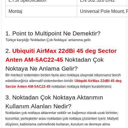
ETSI Specification
EN 302 326 DN2
Montaj
Universal Pole Mount, 
1. Point to Multipoint Ne Demektir?
Türkçe karşılığı ‘Noktadan Çok Noktaya’ anlamına gelir.
2.
Ubiquiti AirMax 22dBi 45 deg Sector
Anten AM-5AC22-45
Noktadan Çok
Noktaya Ne Anlama Gelir?
Bir merkezi sistemden birden fazla alıcı noktaya ulaşmak istiyorsanız tercih
edebileceğiniz alternatif sistemlerden biridir.
Ubiquiti AirMax 22dBi 45 deg
Sector Anten AM-5AC22-45
noktadan noktaya iletişim kurabilirsiniz.
3. Noktadan Çok Noktaya Aktarımın
Kullanım Alanları Nedir?
Noktadan çok noktaya aktarımlar sektör ve bağımsız olarak uzak birimler,
kurumlar, yerleşkeler arası noktadan çok noktaya çözümleri içerir. Maliyet
düşüren, kablolama zahmetinde kurtaran, kurulum ve devreye alma