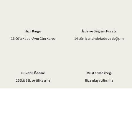
Görüş ve önerileriniz için teşekkür ederiz.
Ürün resmi kalitesiz, bozuk veya görüntülenemiyor.
Ürün açıklamasında eksik bilgiler bulunuyor.
Hızlı Kargo
İade ve Değişim Fırsatı
Ürün bilgilerinde hatalar bulunuyor.
16.00'a Kadar Aynı Gün Kargo
14 gün içerisinde iade ve değişim
Ürün fiyatı diğer sitelerden daha pahalı.
Bu ürüne benzer farklı alternatifler olmalı.
Güvenli Ödeme
Müşteri Desteği
256bit SSL sertifikası ile
Bize ulaşabilirsiniz
Gönder
%40'a Varan İndirim Fırsatı
Hemen Kayıt Olun
İndirim Fırsatını Kaçırmayın !