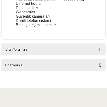
·
Ethernet hublar
·
Dijital saatler
·
Webcamler
·
Güvenlik kameraları
·
Dâhili telefon sistemi
·
Bina içi erişim sistemler
Ürün Yorumları
Önerileriniz
Bu ürüne ilk yorumu siz yapın!
Bu ürünün fiyat bilgisi, resim, ürün açıklamalarında ve diğer konularda
yetersiz gördüğünüz noktaları öneri formunu kullanarak tarafımıza
Yorum Yaz
iletebilirsiniz.
Görüş ve önerileriniz için teşekkür ederiz.
Ürün resmi kalitesiz, bozuk veya görüntülenemiyor.