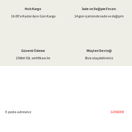
Ürün açıklamasında eksik bilgiler bulunuyor.
Hızlı Kargo
İade ve Değişim Fırsatı
Ürün bilgilerinde hatalar bulunuyor.
16.00'a Kadar Aynı Gün Kargo
14 gün içerisinde iade ve değişim
Ürün fiyatı diğer sitelerden daha pahalı.
Bu ürüne benzer farklı alternatifler olmalı.
Güvenli Ödeme
Müşteri Desteği
256bit SSL sertifikası ile
Bize ulaşabilirsiniz
Gönder
%40'a Varan İndirim Fırsatı
Hemen Kayıt Olun
İndirim Fırsatını Kaçırmayın !
GÖNDER
Blog Yazılarımız