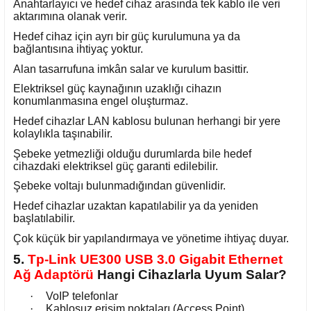
Anahtarlayıcı ve hedef cihaz arasında tek kablo ile veri
aktarımına olanak verir.
Hedef cihaz için ayrı bir güç kurulumuna ya da
bağlantısına ihtiyaç yoktur.
Alan tasarrufuna imkân salar ve kurulum basittir.
Elektriksel güç kaynağının uzaklığı cihazın
konumlanmasına engel oluşturmaz.
Hedef cihazlar LAN kablosu bulunan herhangi bir yere
kolaylıkla taşınabilir.
Şebeke yetmezliği olduğu durumlarda bile hedef
cihazdaki elektriksel güç garanti edilebilir.
Şebeke voltajı bulunmadığından güvenlidir.
Hedef cihazlar uzaktan kapatılabilir ya da yeniden
başlatılabilir.
Çok küçük bir yapılandırmaya ve yönetime ihtiyaç duyar.
5.
Tp-Link UE300 USB 3.0 Gigabit Ethernet
Ağ Adaptörü
Hangi Cihazlarla Uyum Salar?
·
VoIP telefonlar
·
Kablosuz erişim noktaları (Access Point)