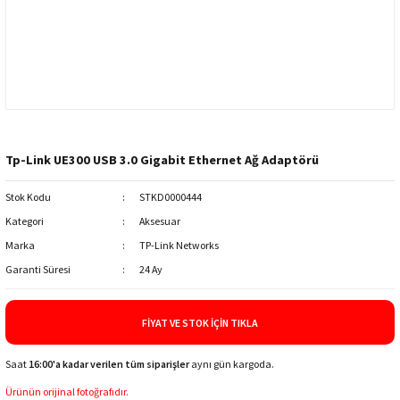
Tp-Link UE300 USB 3.0 Gigabit Ethernet Ağ Adaptörü
Stok Kodu
STKD0000444
Kategori
Aksesuar
Marka
TP-Link Networks
Garanti Süresi
24 Ay
FIYAT VE STOK İÇIN TIKLA
Saat
16:00'a kadar verilen tüm siparişler
aynı gün kargoda.
Ürünün orijinal fotoğrafıdır.