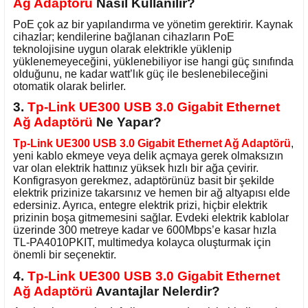
Ağ Adaptörü
Nasıl Kullanılır?
PoE çok az bir yapılandırma ve yönetim gerektirir. Kaynak
cihazlar; kendilerine bağlanan cihazların PoE
teknolojisine uygun olarak elektrikle yüklenip
yüklenemeyeceğini, yüklenebiliyor ise hangi güç sınıfında
olduğunu, ne kadar watt’lık güç ile beslenebileceğini
otomatik olarak belirler.
3.
Tp-Link UE300 USB 3.0 Gigabit Ethernet
Ağ Adaptörü
Ne Yapar?
Tp-Link UE300 USB 3.0 Gigabit Ethernet Ağ Adaptörü
,
yeni kablo ekmeye veya delik açmaya gerek olmaksızın
var olan elektrik hattınız yüksek hızlı bir ağa çevirir.
Konfigrasyon gerekmez, adaptörünüz basit bir şekilde
elektrik prizinize takarsınız ve hemen bir ağ altyapısı elde
edersiniz. Ayrıca, entegre elektrik prizi, hiçbir elektrik
prizinin boşa gitmemesini sağlar. Evdeki elektrik kablolar
üzerinde 300 metreye kadar ve 600Mbps’e kasar hızla
TL-PA4010PKIT, multimedya kolayca oluşturmak için
önemli bir seçenektir.
4.
Tp-Link UE300 USB 3.0 Gigabit Ethernet
Ağ Adaptörü
Avantajlar Nelerdir?