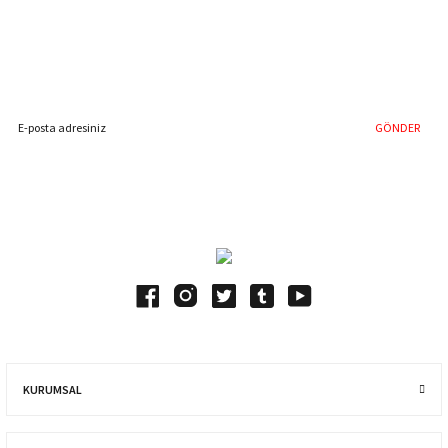
%40'a Varan İndirim Fırsatı
Hemen Kayıt Olun
İndirim Fırsatını Kaçırmayın !
GÖNDER
Blog Yazılarımız
KURUMSAL