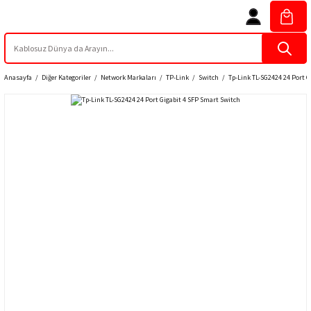
Anasayfa
Diğer Kategoriler
Network Markaları
TP-Link
Switch
Tp-Link TL-SG2424 24 Port G