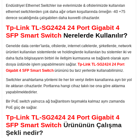
Endüstriyel Ethernet Switchler ise evlerimizde & ofislerimizde kullanılan
ethernet switchlerden çok daha ağır ortam koşullarında örneğin -40 +75
derece sıcaklığında çalışabilen daha kuvvetli cihazlardır.
Tp-Link TL-SG2424 24 Port Gigabit 4
SFP Smart Switch
Nerelerde Kullanılır?
Genelde data center’larda, ofislerde, internet cafelerde, şirketlerde, network
ürünleri kullanılan sistemlerde ve holdinglerde kullanılan bu sistemler iki ve
daha fazla bilgisayarın birbiri ile iletişim kurmasına ve bağlantı olarak aynı
dosya üstünde işlem yapabilmesini sağlar.
Tp-Link TL-SG2424 24 Port
Gigabit 4 SFP Smart Switch
ürününü bu tarz yerlerde kullanabilirsiniz.
Switchler anahtarlama yöntemi ile her bir veriyi iletim kanallarına ayrı bir yol
ile aktaran cihazlardır. Portlarına hangi cihaz takılı ise ona göre aktarma
yapabilmektedirler.
Bir PoE switch yalnızca ağ bağlantısını taşımakla kalmaz aynı zamanda
PoE güç de sağlar.
Tp-Link TL-SG2424 24 Port Gigabit 4
SFP Smart Switch
Ürününün Çalışma
Şekli nedir?