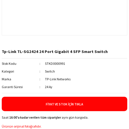
Tp-Link TL-SG2424 24 Port Gigabit 4 SFP Smart Switch
Stok Kodu
STKD0000991
Kategori
Switch
Marka
TP-Link Networks
Garanti Süresi
24 Ay
FIYAT VE STOK İÇIN TIKLA
Saat
16:00'a kadar verilen tüm siparişler
aynı gün kargoda.
Ürünün orijinal fotoğrafıdır.