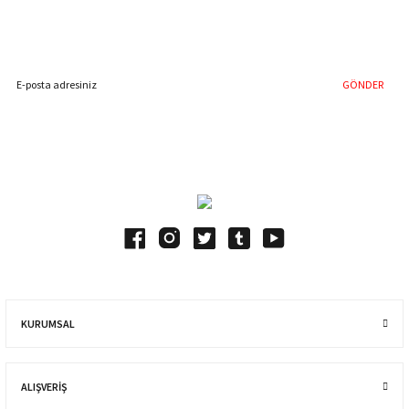
Hemen Kayıt Olun
İndirim Fırsatını Kaçırmayın !
GÖNDER
Blog Yazılarımız
KURUMSAL
ALIŞVERIŞ