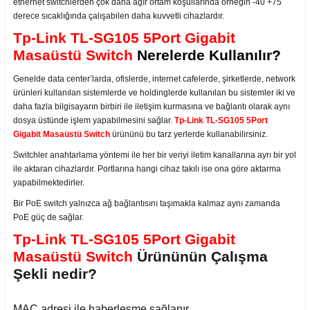
ethernet switchlerden çok daha ağır ortam koşullarında örneğin -40 +75
derece sıcaklığında çalışabilen daha kuvvetli cihazlardır.
Tp-Link TL-SG105 5Port Gigabit
Masaüstü Switch
Nerelerde Kullanılır?
Genelde data center’larda, ofislerde, internet cafelerde, şirketlerde, network
ürünleri kullanılan sistemlerde ve holdinglerde kullanılan bu sistemler iki ve
daha fazla bilgisayarın birbiri ile iletişim kurmasına ve bağlantı olarak aynı
dosya üstünde işlem yapabilmesini sağlar.
Tp-Link TL-SG105 5Port
Gigabit Masaüstü Switch
ürününü bu tarz yerlerde kullanabilirsiniz.
Switchler anahtarlama yöntemi ile her bir veriyi iletim kanallarına ayrı bir yol
ile aktaran cihazlardır. Portlarına hangi cihaz takılı ise ona göre aktarma
yapabilmektedirler.
Bir PoE switch yalnızca ağ bağlantısını taşımakla kalmaz aynı zamanda
PoE güç de sağlar.
Tp-Link TL-SG105 5Port Gigabit
Masaüstü Switch
Ürününün Çalışma
Şekli nedir?
MAC adresi ile haberleşme sağlanır.