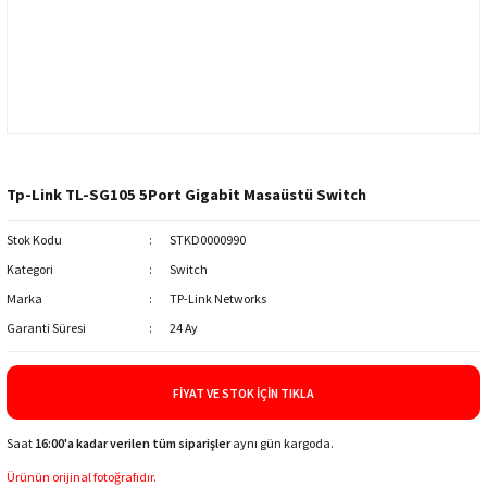
Tp-Link TL-SG105 5Port Gigabit Masaüstü Switch
Stok Kodu
STKD0000990
Kategori
Switch
Marka
TP-Link Networks
Garanti Süresi
24 Ay
FIYAT VE STOK İÇIN TIKLA
Saat
16:00'a kadar verilen tüm siparişler
aynı gün kargoda.
Ürünün orijinal fotoğrafıdır.