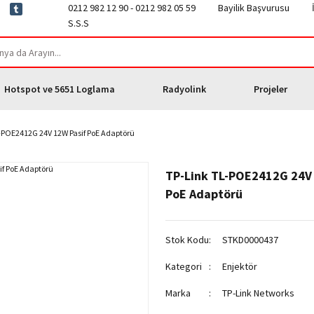
0212 982 12 90 - 0212 982 05 59
Bayilik Başvurusu
S.S.S
Hotspot ve 5651 Loglama
Radyolink
Projeler
-POE2412G 24V 12W Pasif PoE Adaptörü
TP-Link TL-POE2412G 24V 
PoE Adaptörü
Stok Kodu
STKD0000437
Kategori
Enjektör
Marka
TP-Link Networks