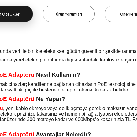
 Özellikleri
Ürün Yorumları
Önerileri
nda veri ile birlikte elektriksel gücün güvenli bir şekilde tanım
zamanda yerel elektriğin bulunmadığı alanlardaki kablosuz erişim
PoE Adaptörü
Nasıl Kullanılır?
ynak cihazlar; kendilerine bağlanan cihazların PoE teknolojisin
r watt’lık güç ile beslenebileceğini otomatik olarak belirler.
PoE Adaptörü
Ne Yapar?
rü
, yeni kablo ekmeye veya delik açmaya gerek olmaksızın var olan
ktrik prizinize takarsınız ve hemen bir ağ altyapısı elde edersiniz
blolar üzerinde 300 metreye kadar ve 600Mbps’e kasar hızla TL
PoE Adaptörü
Avantajlar Nelerdir?