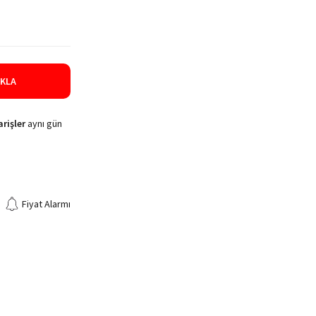
IKLA
rişler
aynı gün
Fiyat Alarmı