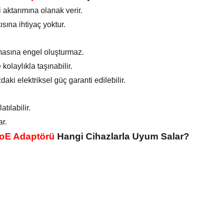
 aktarımına olanak verir.
sına ihtiyaç yoktur.
masına engel oluşturmaz.
olaylıkla taşınabilir.
ki elektriksel güç garanti edilebilir.
tılabilir.
r.
PoE Adaptörü
Hangi Cihazlarla Uyum Salar?