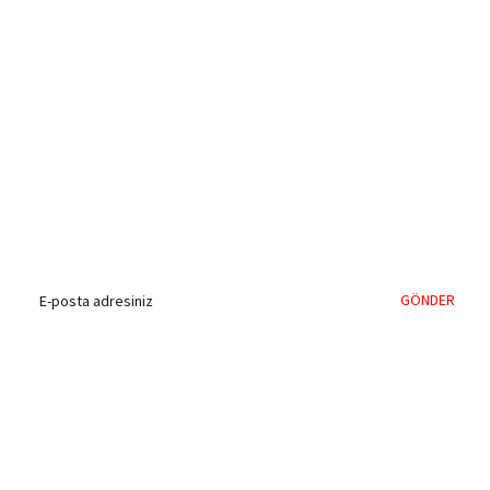
%40'a Varan İndirim Fırsatı
Hemen Kayıt Olun
İndirim Fırsatını Kaçırmayın !
GÖNDER