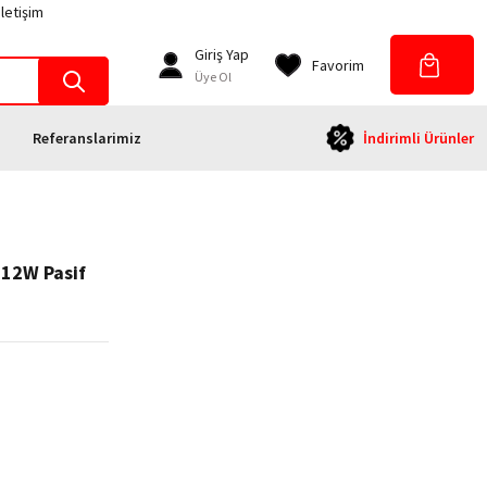
İletişim
Giriş Yap
Favorim
Üye Ol
Referanslarimiz
İndirimli Ürünler
12W Pasif