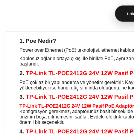
Ürün
1. Poe Nedir?
Power over Ethernet (PoE) teknolojisi, ethernet kablosu
Kablosuz ağların ortaya çıkışı ile birlikte PoE, aynı 
başlandı.
2.
TP-Link TL-POE2412G 24V 12W Pasif 
PoE çok az bir yapılandırma ve yönetim gerektirir. Ka
yüklenebiliyor ise hangi güç sınıfında olduğunu, ne kada
3.
TP-Link TL-POE2412G 24V 12W Pasif 
TP-Link TL-POE2412G 24V 12W Pasif PoE Adaptö
Konfigrasyon gerekmez, adaptörünüz basit bir şekilde ele
prizinin boşa gitmemesini sağlar. Evdeki elektrik ka
önemli bir seçenektir.
4.
TP-Link TL-POE2412G 24V 12W Pasif 