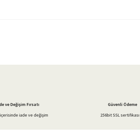
yetersiz gördüğünüz noktaları öneri formunu kullanarak tarafımıza iletebilirsiniz.
Bu ürüne ilk yorumu siz yapın!
Yorum Yaz
de ve Değişim Fırsatı
Güvenli Ödeme
içerisinde iade ve değişim
256bit SSL sertifikası 
Gönder