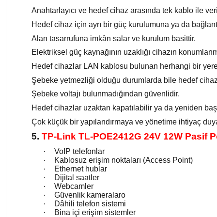
Anahtarlayıcı ve hedef cihaz arasında tek kablo ile veri
Hedef cihaz için ayrı bir güç kurulumuna ya da bağlantı
Alan tasarrufuna imkân salar ve kurulum basittir.
Elektriksel güç kaynağının uzaklığı cihazın konumlan
Hedef cihazlar LAN kablosu bulunan herhangi bir yere k
Şebeke yetmezliği olduğu durumlarda bile hedef cihazda
Şebeke voltajı bulunmadığından güvenlidir.
Hedef cihazlar uzaktan kapatılabilir ya da yeniden başla
Çok küçük bir yapılandırmaya ve yönetime ihtiyaç duya
5.
TP-Link TL-POE2412G 24V 12W Pasif 
·
VoIP telefonlar
·
Kablosuz erişim noktaları (Access Point)
·
Ethernet hublar
·
Dijital saatler
·
Webcamler
·
Güvenlik kameralaro
·
Dâhili telefon sistemi
·
Bina içi erişim sistemler