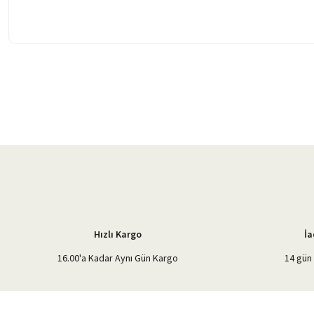
Bu ürünün fiyat bilgisi, resim, ürün açıklamalarında ve diğer konularda 
Görüş ve önerileriniz için teşekkür ederiz.
Ürün resmi kalitesiz, bozuk veya görüntülenemiyor.
Ürün açıklamasında eksik bilgiler bulunuyor.
Ürün bilgilerinde hatalar bulunuyor.
Ürün fiyatı diğer sitelerden daha pahalı.
Bu ürüne benzer farklı alternatifler olmalı.
Hızlı Kargo
İa
16.00'a Kadar Aynı Gün Kargo
14 gün 