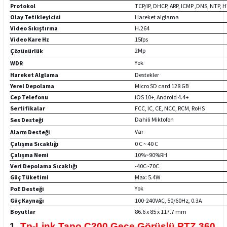
Protokol
TCP/IP, DHCP, ARP, ICMP ,DNS, NTP, 
Olay Tetikleyicisi
Hareket alglama
Video Sıkıştırma
H.264
Video Kare Hz
15fps
2Mp
Çözünürlük
Yok
WDR
Hareket Alglama
Destekler
Yerel Depolama
Micro SD card 128 GB
Cep Telefonu
iOS 10+, Android 4.4+
Sertifikalar
FCC, IC, CE, NCC, RCM, RoHS
Dahili Miktofon
Ses Desteği
Var
Alarm Desteği
Çalışma Sıcaklığı
0 C ~ 40 C
Çalışma Nemi
10%~90%RH
Veri Depolama Sıcaklığı
-40C~70C
Güç Tüketimi
Max: 5.4W
Yok
PoE Desteği
Güç Kaynağı
100-240VAC, 50/60Hz, 0.3A
Boyutlar
86.6 x 85 x 117.7 mm
1.
Tp-Link Tapo C200 Gece Görüşlü PTZ 360