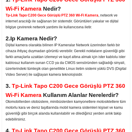
Wi-Fi Kamera
Nedir?
Tp-Link Tapo C200 Gece Görüşlü PTZ 360 Wi-Fi Kamera
, network ve
internet aracılığı ile sağlanan bir sistemdir. Görüntüleri yakalar ve dijital
bilgiye çevirerek network yardımı ile kullanıcısına iletir.
2.Ip Kamera Nedir?
Dijital kamera olarakta bilinen IP Kameralar Network üzerinden farklı bir
cihaza ihtiyaç duymadan görüntü verebilir. Gerekli noktaların güvenliği gibi
farklı amaçlarla uzaktan izlemeyi ve kayıt altına almak için ister kablolu ister
kablosuz kullanım sunan CCD ya da CMOS sensöründen sağladığı sinyali,
üzerlerindeki tümleşik olan genellikle Linux iletim sistemi yüklü DVS (Digital
Video Server) ile sağlayan kamera teknolojisidir.
3.
Tp-Link Tapo C200 Gece Görüşlü PTZ 360
Wi-Fi Kamera
Kullanım Alanlar Nerelerdir?
Otomobillerden otobüslere, minibüslerden kamyonetlere motosikletlere tüm
motorlu kara ve deniz taşıtlarında mobil kamera sistemleri kişisel ve kamu
güvenliği gibi birçok alanda kullanılabilir ve dilediğiniz yerden anlık takip
edebilirsiniz.
4.
Tp-Link Tapo C200 Gece Görüşlü PTZ 360