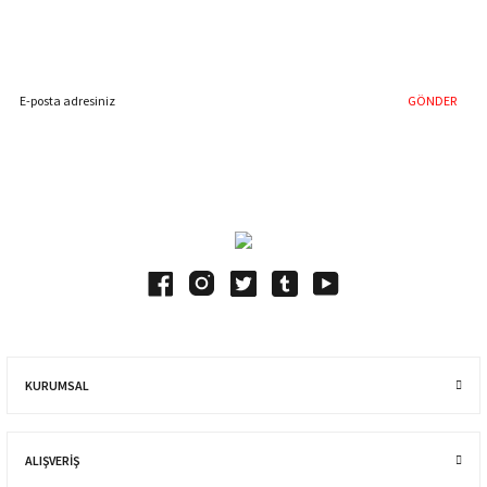
Hemen Kayıt Olun
İndirim Fırsatını Kaçırmayın !
GÖNDER
Blog Yazılarımız
KURUMSAL
ALIŞVERIŞ