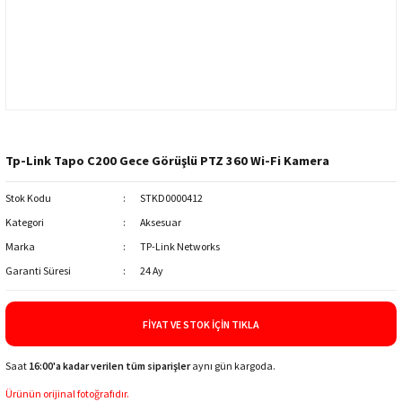
Tp-Link Tapo C200 Gece Görüşlü PTZ 360 Wi-Fi Kamera
Stok Kodu
STKD0000412
Kategori
Aksesuar
Marka
TP-Link Networks
Garanti Süresi
24 Ay
FIYAT VE STOK İÇIN TIKLA
Saat
16:00'a kadar verilen tüm siparişler
aynı gün kargoda.
Ürünün orijinal fotoğrafıdır.