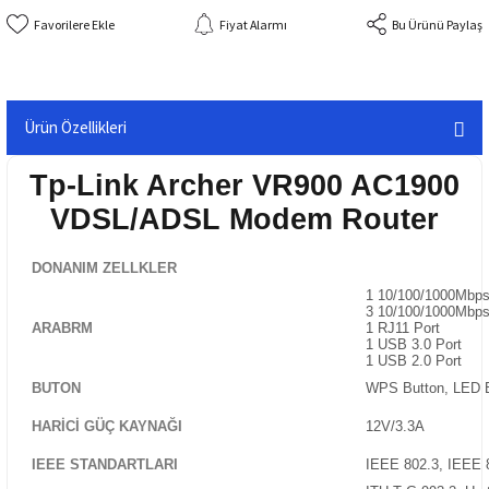
Fiyat Alarmı
Bu Ürünü Paylaş
Ürün Özellikleri
Tp-Link Archer VR900 AC1900
VDSL/ADSL Modem Router
DONANIM ZELLKLER
1 10/100/1000Mbp
3 10/100/1000Mbps
ARABRM
1 RJ11 Port
1 USB 3.0 Port
1 USB 2.0 Port
BUTON
WPS Button, LED Bu
HARICI GÜÇ KAYNAĞI
12V/3.3A
IEEE STANDARTLARI
IEEE 802.3, IEEE 