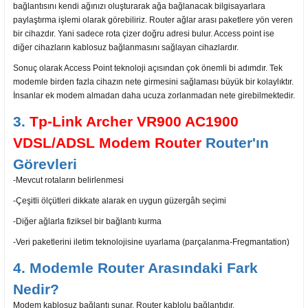
bağlantısını kendi ağınızı oluşturarak ağa bağlanacak bilgisayarlara
paylaştırma işlemi olarak görebiliriz. Router ağlar arası paketlere yön veren
bir cihazdır. Yani sadece rota çizer doğru adresi bulur. Access point ise
diğer cihazların kablosuz bağlanmasını sağlayan cihazlardır.
Sonuç olarak Access Point teknoloji açısından çok önemli bi adımdır. Tek
modemle birden fazla cihazın nete girmesini sağlaması büyük bir kolaylıktır.
İnsanlar ek modem almadan daha ucuza zorlanmadan nete girebilmektedir.
3.
Tp-Link Archer VR900 AC1900
VDSL/ADSL Modem Router
Router'ın
Görevleri
-Mevcut rotaların belirlenmesi
-Çeşitli ölçütleri dikkate alarak en uygun güzergâh seçimi
-Diğer ağlarla fiziksel bir bağlantı kurma
-Veri paketlerini iletim teknolojisine uyarlama (parçalanma-Fregmantation)
4. Modemle Router Arasındaki Fark
Nedir?
Modem kablosuz bağlantı sunar. Router kablolu bağlantıdır.