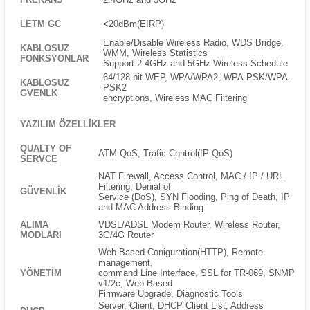
LETM GC
<20dBm(EIRP)
Enable/Disable Wireless Radio, WDS Bridge,
KABLOSUZ
WMM, Wireless Statistics
FONKSYONLAR
Support 2.4GHz and 5GHz Wireless Schedule
64/128-bit WEP, WPA/WPA2, WPA-PSK/WPA-
KABLOSUZ
PSK2
GVENLK
encryptions, Wireless MAC Filtering
YAZILIM ÖZELLIKLER
QUALTY OF
ATM QoS, Trafic Control(IP QoS)
SERVCE
NAT Firewall, Access Control, MAC / IP / URL
Filtering, Denial of
GÜVENLIK
Service (DoS), SYN Flooding, Ping of Death, IP
and MAC Address Binding
ALIMA
VDSL/ADSL Modem Router, Wireless Router,
MODLARI
3G/4G Router
Web Based Coniguration(HTTP), Remote
management,
YÖNETIM
command Line Interface, SSL for TR-069, SNMP
v1/2c, Web Based
Firmware Upgrade, Diagnostic Tools
Server, Client, DHCP Client List, Address