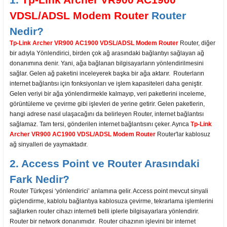
VDSL/ADSL Modem Router
Router
Nedir?
Tp-Link Archer VR900 AC1900 VDSL/ADSL Modem Router
Router, diğer
bir adıyla Yönlendirici, birden çok ağ arasındaki bağlantıyı sağlayan ağ
donanımına denir. Yani, ağa bağlanan bilgisayarların yönlendirilmesini
sağlar. Gelen ağ paketini inceleyerek başka bir ağa aktarır. Routerların
internet bağlantısı için fonksiyonları ve işlem kapasiteleri daha geniştir.
Gelen veriyi bir ağa yönlendirmekle kalmayıp, veri paketlerini inceleme,
görüntüleme ve çevirme gibi işlevleri de yerine getirir. Gelen paketlerin,
hangi adrese nasıl ulaşacağını da belirleyen Router, internet bağlantısı
sağlamaz. Tam tersi, gönderilen internet bağlantısını çeker. Ayrıca
Tp-Link
Archer VR900 AC1900 VDSL/ADSL Modem Router
Router'lar kablosuz
ağ sinyalleri de yaymaktadır.
2. Access Point ve Router Arasındaki
Fark Nedir?
Router Türkçesi ‘yönlendirici’ anlamına gelir. Access point mevcut sinyali
güçlendirme, kablolu bağlantıya kablosuza çevirme, tekrarlama işlemlerini
sağlarken router cihazı interneti belli iplerle bilgisayarlara yönlendirir.
Router bir network donanımıdır. Router cihazının işlevini bir internet