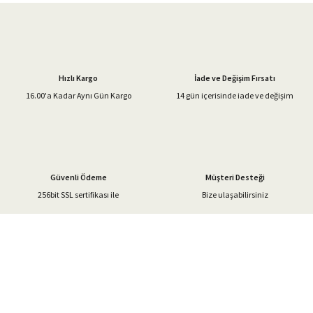
Görüş ve önerileriniz için teşekkür ederiz.
Ürün resmi kalitesiz, bozuk veya görüntülenemiyor.
Ürün açıklamasında eksik bilgiler bulunuyor.
Hızlı Kargo
İade ve Değişim Fırsatı
Ürün bilgilerinde hatalar bulunuyor.
16.00'a Kadar Aynı Gün Kargo
14 gün içerisinde iade ve değişim
Ürün fiyatı diğer sitelerden daha pahalı.
Bu ürüne benzer farklı alternatifler olmalı.
Güvenli Ödeme
Müşteri Desteği
256bit SSL sertifikası ile
Bize ulaşabilirsiniz
Gönder
%40'a Varan İndirim Fırsatı
Hemen Kayıt Olun
İndirim Fırsatını Kaçırmayın !