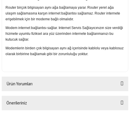
Router birçok bilgisayarı aynı ağa bağlamaya yarar. Router yerel ağa
ulaşım sağlamasına karşın internet bağlantısı sağlamaz. Router internete
erişebilmek için bir modeme bağlı olmalıdır.
Modem internet bağlantısı sağlar. Internet Servis Sağlayıcınızın size verdiği
hizmete uyumlu fiziksel ara yüz üzerinden internete bağlanmanızı bu
kutucuk sağlar.
Modemlerin birden çok bilgisayarı aynı ağ içerisinde kablolu veya kablosuz
olarak birbirine bağlamak gibi bir zorunluluğu yoktur.
Ürün Yorumları
Önerileriniz
Bu ürüne ilk yorumu siz yapın!
Bu ürünün fiyat bilgisi, resim, ürün açıklamalarında ve diğer konularda
yetersiz gördüğünüz noktaları öneri formunu kullanarak tarafımıza
Yorum Yaz
iletebilirsiniz.