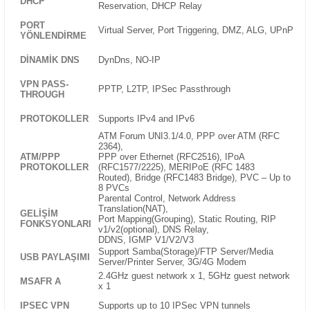
DHCP
Reservation, DHCP Relay
PORT
Virtual Server, Port Triggering, DMZ, ALG, UPnP
YÖNLENDIRME
DINAMIK DNS
DynDns, NO-IP
VPN PASS-
PPTP, L2TP, IPSec Passthrough
THROUGH
PROTOKOLLER
Supports IPv4 and IPv6
ATM Forum UNI3.1/4.0, PPP over ATM (RFC
2364),
ATM/PPP
PPP over Ethernet (RFC2516), IPoA
PROTOKOLLER
(RFC1577/2225), MERIPoE (RFC 1483
Routed), Bridge (RFC1483 Bridge), PVC – Up to
8 PVCs
Parental Control, Network Address
Translation(NAT),
GELIŞIM
Port Mapping(Grouping), Static Routing, RIP
FONKSYONLARI
v1/v2(optional), DNS Relay,
DDNS, IGMP V1/V2/V3
Support Samba(Storage)/FTP Server/Media
USB PAYLAŞIMI
Server/Printer Server, 3G/4G Modem
2.4GHz guest network x 1, 5GHz guest network
MSAFR A
x 1
IPSEC VPN
Supports up to 10 IPSec VPN tunnels