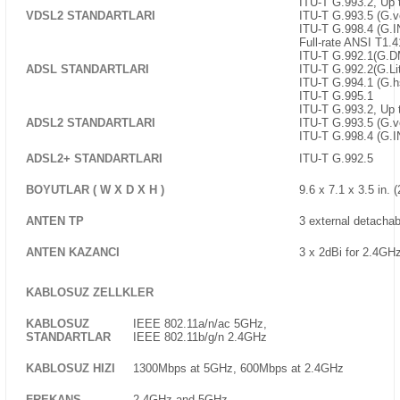
ITU-T G.993.2, Up 
VDSL2 STANDARTLARI
ITU-T G.993.5 (G.v
ITU-T G.998.4 (G.
Full-rate ANSI T1.4
ITU-T G.992.1(G.D
ADSL STANDARTLARI
ITU-T G.992.2(G.Lit
ITU-T G.994.1 (G.h
ITU-T G.995.1
ITU-T G.993.2, Up 
ADSL2 STANDARTLARI
ITU-T G.993.5 (G.v
ITU-T G.998.4 (G.
ADSL2+ STANDARTLARI
ITU-T G.992.5
BOYUTLAR ( W X D X H )
9.6 x 7.1 x 3.5 in.
ANTEN TP
3 external detacha
ANTEN KAZANCI
3 x 2dBi for 2.4GH
KABLOSUZ ZELLKLER
KABLOSUZ
IEEE 802.11a/n/ac 5GHz,
STANDARTLAR
IEEE 802.11b/g/n 2.4GHz
KABLOSUZ HIZI
1300Mbps at 5GHz, 600Mbps at 2.4GHz
FREKANS
2.4GHz and 5GHz