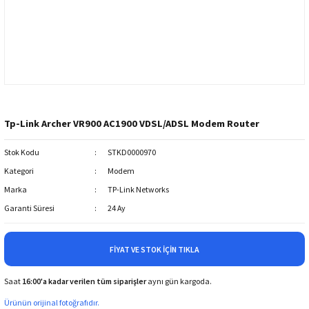
Tp-Link Archer VR900 AC1900 VDSL/ADSL Modem Router
Stok Kodu
STKD0000970
Kategori
Modem
Marka
TP-Link Networks
Garanti Süresi
24 Ay
FIYAT VE STOK İÇIN TIKLA
Saat
16:00'a kadar verilen tüm siparişler
aynı gün kargoda.
Ürünün orijinal fotoğrafıdır.