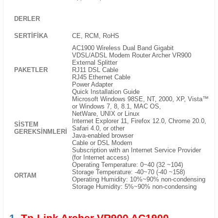
DERLER
SERTIFIKA
CE, RCM, RoHS
AC1900 Wireless Dual Band Gigabit
VDSL/ADSL Modem Router Archer VR900
External Splitter
PAKETLER
RJ11 DSL Cable
RJ45 Ethernet Cable
Power Adapter
Quick Installation Guide
Microsoft Windows 98SE, NT, 2000, XP, Vista™
or Windows 7, 8, 8.1, MAC OS,
NetWare, UNIX or Linux
Internet Explorer 11, Firefox 12.0, Chrome 20.0,
SISTEM
Safari 4.0, or other
GEREKSINMLERI
Java-enabled browser
Cable or DSL Modem
Subscription with an Internet Service Provider
(for Internet access)
Operating Temperature: 0~40 (32 ~104)
Storage Temperature: -40~70 (-40 ~158)
ORTAM
Operating Humidity: 10%~90% non-condensing
Storage Humidity: 5%~90% non-condensing
1.
Tp-Link Archer VR900 AC1900