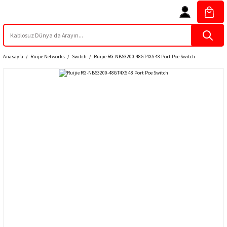
Anasayfa
Ruijie Networks
Switch
Ruijie RG-NBS3200-48GT4XS 48 Port Poe Switch