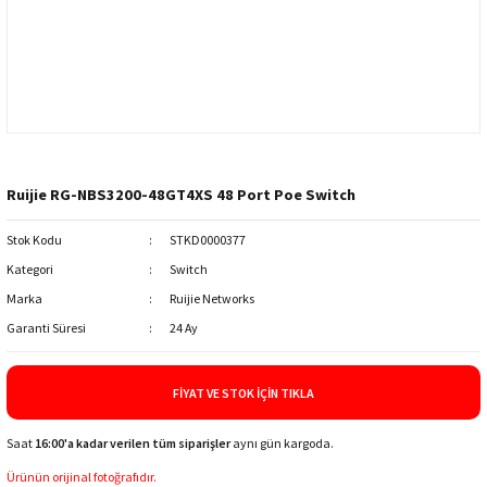
Ruijie RG-NBS3200-48GT4XS 48 Port Poe Switch
Stok Kodu
STKD0000377
Kategori
Switch
Marka
Ruijie Networks
Garanti Süresi
24 Ay
FIYAT VE STOK İÇIN TIKLA
Saat
16:00'a kadar verilen tüm siparişler
aynı gün kargoda.
Ürünün orijinal fotoğrafıdır.