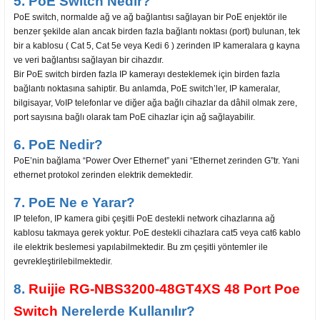
5. PoE Switch Nedir?
PoE switch, normalde ağ ve ağ bağlantısı sağlayan bir PoE enjektör ile
benzer şekilde alan ancak birden fazla bağlantı noktası (port) bulunan, tek
bir a kablosu ( Cat 5, Cat 5e veya Kedi 6 ) zerinden IP kameralara g kayna
ve veri bağlantısı sağlayan bir cihazdır.
Bir PoE switch birden fazla IP kamerayı desteklemek için birden fazla
bağlantı noktasına sahiptir. Bu anlamda, PoE switch’ler, IP kameralar,
bilgisayar, VoIP telefonlar ve diğer ağa bağlı cihazlar da dâhil olmak zere,
port sayısına bağlı olarak tam PoE cihazlar için ağ sağlayabilir.
6. PoE Nedir?
PoE’nin bağlama “Power Over Ethernet” yani “Ethernet zerinden G”tr. Yani
ethernet protokol zerinden elektrik demektedir.
7. PoE Ne e Yarar?
IP telefon, IP kamera gibi çeşitli PoE destekli network cihazlarına ağ
kablosu takmaya gerek yoktur. PoE destekli cihazlara cat5 veya cat6 kablo
ile elektrik beslemesi yapılabilmektedir. Bu zm çeşitli yöntemler ile
gevrekleştirilebilmektedir.
8.
Ruijie RG-NBS3200-48GT4XS 48 Port Poe
Switch
Nerelerde Kullanılır?