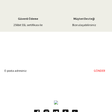
Güvenli Ödeme
Müşteri Desteği
256bit SSL sertifikası ile
Bize ulaşabilirsiniz
Gönder
%40'a Varan İndirim Fırsatı
Hemen Kayıt Olun
İndirim Fırsatını Kaçırmayın !
GÖNDER
Blog Yazılarımız