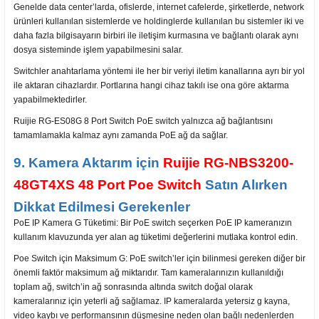
Genelde data center’larda, ofislerde, internet cafelerde, şirketlerde, network
ürünleri kullanılan sistemlerde ve holdinglerde kullanılan bu sistemler iki ve
daha fazla bilgisayarın birbiri ile iletişim kurmasına ve bağlantı olarak aynı
dosya sisteminde işlem yapabilmesini salar.
Switchler anahtarlama yöntemi ile her bir veriyi iletim kanallarına ayrı bir yol
ile aktaran cihazlardır. Portlarına hangi cihaz takılı ise ona göre aktarma
yapabilmektedirler.
Ruijie RG-ES08G 8 Port Switch PoE switch yalnızca ağ bağlantısını
tamamlamakla kalmaz aynı zamanda PoE ağ da sağlar.
9. Kamera Aktarım için
Ruijie RG-NBS3200-
48GT4XS 48 Port Poe
Switch
Satın Alırken
Dikkat Edilmesi Gerekenler
PoE IP Kamera G Tüketimi: Bir PoE switch seçerken PoE IP kameranızın
kullanım klavuzunda yer alan ag tüketimi değerlerini mutlaka kontrol edin.
Poe Switch için Maksimum G: PoE switch’ler için bilinmesi gereken diğer bir
önemli faktör maksimum ağ miktarıdır. Tam kameralarınızın kullanıldığı
toplam ağ, switch’in ağ sonrasında altında switch doğal olarak
kameralarınız için yeterli ağ sağlamaz. IP kameralarda yetersiz g kayna,
video kaybı ve performansının düşmesine neden olan bağlı nedenlerden