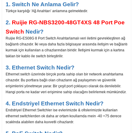
1. Switch Ne Anlama Gelir?
Türkçe karşılığı ‘Ağ Anahtarı’ anlamına gelmektedir.
2.
Ruijie RG-NBS3200-48GT4XS 48 Port Poe
Switch
Nedir?
Ruijie RG-ES08G 8 Port Switch Anahtarlamalı veri iletimi gevrekleştiren ağ
bağlantı cihazıdır. İki veya daha fazla bilgisayar arasında iletişim ve bağlantı
kurmak için kullanılan a cihazlarından biridir. İletişimi kurmak için a kartına
taklan bir kablo ile switch birleştirilir.
3. Ethernet Switch Nedir?
Ethernet switch üzerinde birçok porta sahip olan bir network anahtarlama
cihazıdır. Bu portlara bağlı olan cihazların ağ paylaşımını ve güvenlik
erişimlerini yönetmeye yarar. Bir çeşit port çoklayıcı olarak da denilebilir.
Hangi porta ne kadar veri erişimine sahip olacağını belirlemek mümkündür.
4. Endstriyel Ethernet Switch Nedir?
Endstriyel Ethernet Switchler ise evlerimizde & ofislerimizde kullanlan
ethernet switchlerden ok daha ar ortam koullarnda rnein -40 +75 derece
scaklnda alabilen daha kuvvetli cihazlardr.