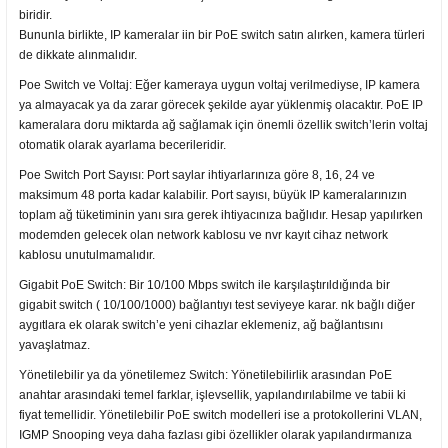
biridir.
Bununla birlikte, IP kameralar iin bir PoE switch satın alırken, kamera türleri
de dikkate alınmalıdır.
Poe Switch ve Voltaj: Eğer kameraya uygun voltaj verilmediyse, IP kamera
ya almayacak ya da zarar görecek şekilde ayar yüklenmiş olacaktır. PoE IP
kameralara doru miktarda ağ sağlamak için önemli özellik switch’lerin voltaj
otomatik olarak ayarlama becerileridir.
Poe Switch Port Sayısı: Port saylar ihtiyarlarınıza göre 8, 16, 24 ve
maksimum 48 porta kadar kalabilir. Port sayısı, büyük IP kameralarınızın
toplam ağ tüketiminin yanı sıra gerek ihtiyacınıza bağlıdır. Hesap yapılırken
modemden gelecek olan network kablosu ve nvr kayıt cihaz network
kablosu unutulmamalıdır.
Gigabit PoE Switch: Bir 10/100 Mbps switch ile karşılaştırıldığında bir
gigabit switch ( 10/100/1000) bağlantıyı test seviyeye karar. nk bağlı diğer
aygıtlara ek olarak switch’e yeni cihazlar eklemeniz, ağ bağlantısını
yavaşlatmaz.
Yönetilebilir ya da yönetilemez Switch: Yönetilebilirlik arasından PoE
anahtar arasındaki temel farklar, işlevsellik, yapılandırılabilme ve tabii ki
fiyat temellidir. Yönetilebilir PoE switch modelleri ise a protokollerini VLAN,
IGMP Snooping veya daha fazlası gibi özellikler olarak yapılandırmanıza