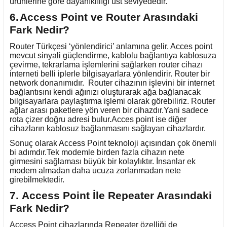
ürünlerine göre dayanıklılığı üst seviyededir.
6.
Access Point ve Router Arasındaki
Fark Nedir?
Router Türkçesi ‘yönlendirici’ anlamına gelir. Acces point
mevcut sinyali güçlendirme, kablolu bağlantıya kablosuza
çevirme, tekrarlama işlemlerini sağlarken router cihazı
interneti belli iplerle bilgisayarlara yönlendirir. Router bir
network donanımıdır. Router cihazının işlevini bir internet
bağlantısını kendi ağınızı oluşturarak ağa bağlanacak
bilgisayarlara paylaştırma işlemi olarak görebiliriz. Router
ağlar arası paketlere yön veren bir cihazdır.Yani sadece
rota çizer doğru adresi bulur.Acces point ise diğer
cihazların kablosuz bağlanmasını sağlayan cihazlardır.
Sonuç olarak Access Point teknoloji açısından çok önemli
bi adımdır.Tek modemle birden fazla cihazın nete
girmesini sağlaması büyük bir kolaylıktır. İnsanlar ek
modem almadan daha ucuza zorlanmadan nete
girebilmektedir.
7.
Access Point İle Repeater Arasındaki
Fark Nedir?
Access Point cihazlarında Repeater özelliği de