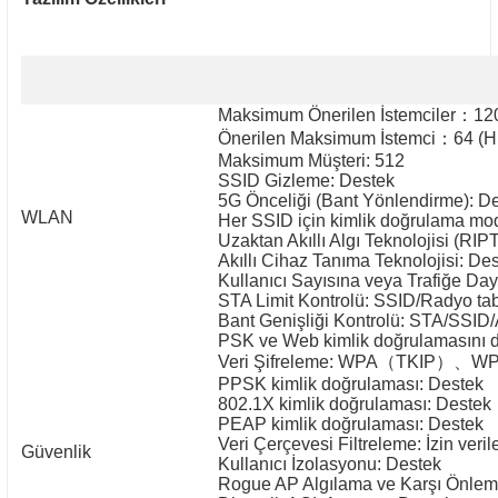
Maksimum Önerilen İstemciler
：
120
Önerilen Maksimum İstemci
：
64 (H
Maksimum Müşteri: 512
SSID Gizleme: Destek
5G Önceliği (Bant Yönlendirme): D
WLAN
Her SSID için kimlik doğrulama mod
Uzaktan Akıllı Algı Teknolojisi (RIP
Akıllı Cihaz Tanıma Teknolojisi: De
Kullanıcı Sayısına veya Trafiğe Da
STA Limit Kontrolü: SSID/Radyo tab
Bant Genişliği Kontrolü: STA/SSID/
PSK ve Web kimlik doğrulamasını d
Veri Şifreleme: WPA
（
TKIP
）、
WP
PPSK kimlik doğrulaması: Destek
802.1X kimlik doğrulaması: Destek
PEAP kimlik doğrulaması: Destek
Veri Çerçevesi Filtreleme: İzin verile
Güvenlik
Kullanıcı İzolasyonu: Destek
Rogue AP Algılama ve Karşı Önlem