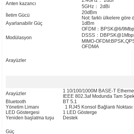
2.4GHz
：
2dBi
Anten kazancı
5GHz
：
2dBi
20dBm
İletim Gücü
Not: farklı ülkelere göre 
Ayarlanabilir Güç
1dBm
OFDM
：
BPSK@6/9Mbp
DSSS
：
DBPSK@1Mbp
Modülasyon
MIMO-OFDM:BPSK,QP
OFDMA
Arayüzler
1 10/100/1000M BASE-T Ethernet 
Arayüzler
IEEE 802.3af Modunda Tam Spek
Bluetooth
BT 5.1
Yönetim Limanı
1 RJ45 Konsol Bağlantı Noktası
LED Göstergesi
1 LED Gösterge
Yeniden başlatma tuşu
Destek
Güç