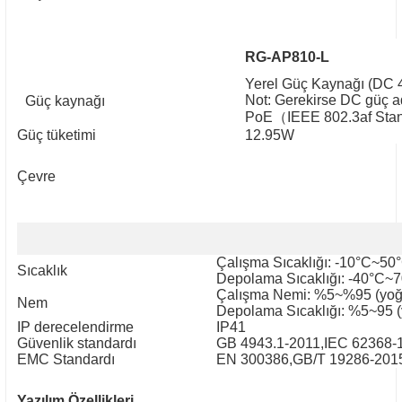
RG-AP810-L
Yerel Güç Kaynağı (DC 
Not: Gerekirse DC güç ada
Güç kaynağı
PoE
（
IEEE 802.3af Sta
Güç tüketimi
12.95W
Çevre
Çalışma Sıcaklığı: -10°C~50
Sıcaklık
Depolama Sıcaklığı: -40°C~
Çalışma Nemi: %5~%95 (yoğ
Nem
Depolama Sıcaklığı: %5~95 
IP derecelendirme
IP41
Güvenlik standardı
GB 4943.1-2011,IEC 62368-
EMC Standardı
EN 300386,GB/T 19286-201
Yazılım Özellikleri