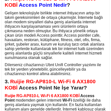
KOBİ
Access Point Nedir
?
Gelişen teknolojiyle birlikte internet ihtiyacının artışı bir
takım gereksinimleri de ortaya çıkarmıştır. İnternete bağlı
olan modem sinyalleri daha geniş alanlarda internet
ihtiyacını karşılayamaması yeni ürünlerin ortaya
çıkmasına neden olmuştur. Bu ihtiyaca yönelik ortaya
çıkan ürün modeli Access pointtir. Access pointler cafe,
havaalanı, restoran, kütüphane, fitness, otel, ofis, firma,
şirket, şubeler arası, kurum ve kuruluş tarzı ortak alanlara
sahip yerlerde kullanılarak tek bir internet hattı üzerinden
geniş alanlarda güçlü sinyallerle kaliteli internet hizmeti
sunulmasına olanak sağlar.
Dilerseniz cihazlarınızı Ubnt Unifi Controller yazılımı ile
tek bir yerden yönetebilir, güncelleyebilir ya da
cihazlarınızı kontrol altına alabilirsiniz.
3.
Ruijie RG-AP810-L Wi-Fi 6 AX1800
KOBİ
Access Point Ne İşe Yarar?
Ruijie RG-AP810-L Wi-Fi 6 AX1800 KOBİ
Access
Point
modemden gelen interneti
Wi-Fi
özelliği ile daha
geniş alanlara yaymak için kullanılır. En fazla kullanılan
kullanım alanı genelde otellerdir. İnterneti kablosuz olarak