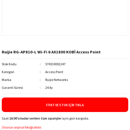
Ruijie RG-AP810-L Wi-Fi 6 AX1800 KOBİ Access Point
Stok Kodu
STKD0002247
Kategori
Access Point
Marka
Ruijie Networks
Garanti Süresi
24 Ay
FIYAT VE STOK İÇIN TIKLA
Saat
16:00'a kadar verilen tüm siparişler
aynı gün kargoda.
Ürünün orijinal fotoğrafıdır.