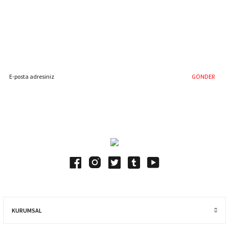
%40'a Varan İndirim Fırsatı
Hemen Kayıt Olun
İndirim Fırsatını Kaçırmayın !
GÖNDER
Blog Yazılarımız
KURUMSAL