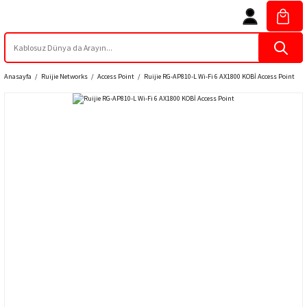
Anasayfa
Ruijie Networks
Access Point
Ruijie RG-AP810-L Wi-Fi 6 AX1800 KOBİ Access Point