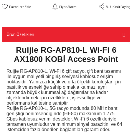
Fiyat Alarmı
Bu Ürünü Paylaş
Ürün Özellikleri
Ruijie RG-AP810-L Wi-Fi 6
AX1800 KOBİ Access Point
Ruijie RG-AP810-L, Wi-Fi 6 çift radyo, çift bant tasarımı
ile uygun maliyetli bir giriş seviyesi kablosuz erişim
noktasıdır. Yalnızca küçük ve orta ölçekli kuruluşlar için
basitlik ve esnekliğe sahip olmakla kalmaz, aynı
zamanda büyük kurumsal ağ dağıtımlarına kadar
ölçeklendirmek için özelliklere, işlevselliğe ve
performans kalitesine sahiptir.
Ruijie RG-AP810-L, 5G radyo modunda 80 MHz bant
genişliği benimsendiğinde (HE80) maksimum 1.775
Gbps kablosuz verimi destekler. Wi-Fi 6 özellikleriyle
tamamen uyumludur ve minimum sinyal parazitini ve 64
istemciden fazla önerilen bağlantıları garanti eder.