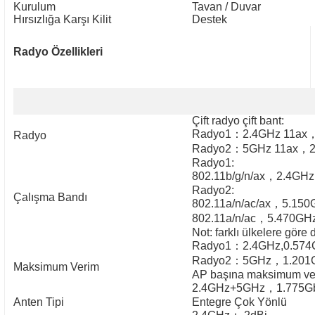
Kurulum
Tavan / Duvar
Hırsızlığa Karşı Kilit
Destek
Radyo Özellikleri
Çift radyo çift bant:
Radyo1
：
2.4GHz 11ax
Radyo
Radyo2
：
5GHz 11ax
，
Radyo1:
802.11b/g/n/ax
，
2.4GHz
Radyo2:
Çalışma Bandı
802.11a/n/ac/ax
，
5.150
802.11a/n/ac
，
5.470GH
Not: farklı ülkelere göre 
Radyo1
：
2.4GHz,0.574
Radyo2
：
5GHz
，
1.201
Maksimum Verim
AP başına maksimum ve
2.4GHz+5GHz
，
1.775G
Anten Tipi
Entegre Çok Yönlü