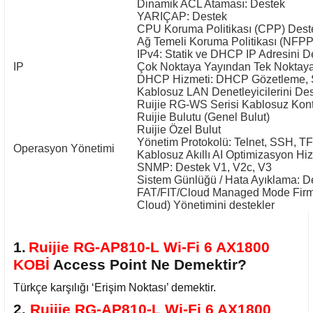
Dinamik ACL Ataması: Destek
YARIÇAP: Destek
CPU Koruma Politikası (CPP) Dest
Ağ Temeli Koruma Politikası (NFPP
IPv4: Statik ve DHCP IP Adresini D
IP
Çok Noktaya Yayından Tek Noktay
DHCP Hizmeti: DHCP Gözetleme, Se
Kablosuz LAN Denetleyicilerini Des
Ruijie RG-WS Serisi Kablosuz Kont
Ruijie Bulutu (Genel Bulut)
Ruijie Özel Bulut
Yönetim Protokolü: Telnet, SSH, T
Operasyon Yönetimi
Kablosuz Akıllı AI Optimizasyon Hi
SNMP: Destek V1, V2c, V3
Sistem Günlüğü / Hata Ayıklama: D
FAT/FIT/Cloud Managed Mode Firmwa
Cloud) Yönetimini destekler
1.
Ruijie RG-AP810-L Wi-Fi 6 AX1800
KOBİ
Access Point Ne Demektir?
Türkçe karşılığı ‘Erişim Noktası’ demektir.
2.
Ruijie RG-AP810-L Wi-Fi 6 AX1800