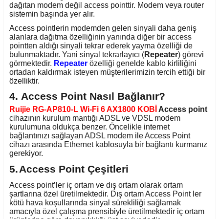
dağıtan modem değil access pointtir. Modem veya router
sistemin başında yer alır.
Access pointlerin modemden gelen sinyali daha geniş
alanlara dağıtma özelliğinin yanında diğer bir access
pointten aldığı sinyali tekrar ederek yayma özelliği de
bulunmaktadır. Yani sinyal tekrarlayıcı (
Repeater
) görevi
görmektedir.
Repeater
özelliği genelde kablo kirliliğini
ortadan kaldırmak isteyen müşterilerimizin tercih ettiği bir
özelliktir.
4.
Access Point Nasıl Bağlanır?
Ruijie RG-AP810-L Wi-Fi 6 AX1800 KOBİ
Access point
cihazının kurulum mantığı ADSL ve VDSL modem
kurulumuna oldukça benzer. Öncelikle internet
bağlantınızı sağlayan ADSL modem ile Access Point
cihazı arasında Ethernet kablosuyla bir bağlantı kurmanız
gerekiyor.
5.
Access Point Çeşitleri
Access point’ler iç ortam ve dış ortam olarak ortam
şartlarına özel üretilmektedir. Dış ortam Access Point ler
kötü hava koşullarında sinyal sürekliliği sağlamak
amacıyla özel çalışma prensibiyle üretilmektedir iç ortam