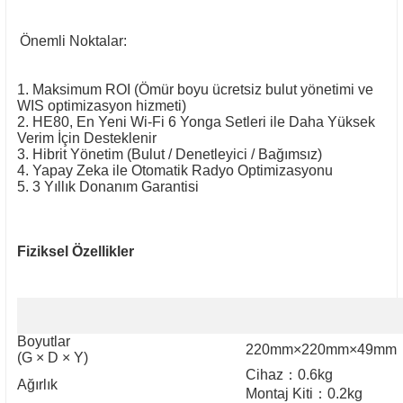
Önemli Noktalar:
1. Maksimum ROI (Ömür boyu ücretsiz bulut yönetimi ve
WIS optimizasyon hizmeti)
2. HE80, En Yeni Wi-Fi 6 Yonga Setleri ile Daha Yüksek
Verim İçin Desteklenir
3. Hibrit Yönetim (Bulut / Denetleyici / Bağımsız)
4. Yapay Zeka ile Otomatik Radyo Optimizasyonu
5. 3 Yıllık Donanım Garantisi
Fiziksel Özellikler
Boyutlar
220mm×220mm×49mm
(G × D × Y)
Cihaz
：
0.6kg
Ağırlık
Montaj Kiti
：
0.2kg