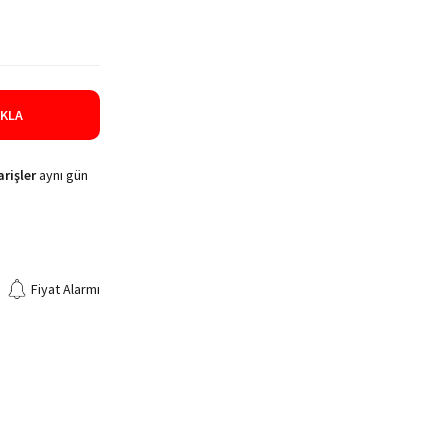
IKLA
rişler
aynı gün
Fiyat Alarmı