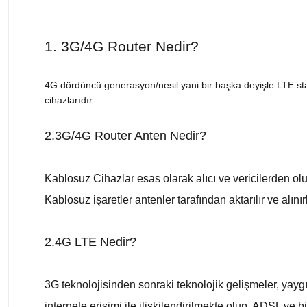
1. 3G/4G Router Nedir?
4G dördüncü generasyon/nesil yani bir başka deyişle LTE sta
cihazlarıdır.
2.3G/4G Router Anten Nedir?
Kablosuz Cihazlar esas olarak alıcı ve vericilerden olu
Kablosuz işaretler antenler tarafından aktarılır ve alınırl
2.4G LTE Nedir?
3G teknolojisinden sonraki teknolojik gelişmeler, yaygı
internete erişimi ile ilişkilendirilmekte olup, ADSL ve