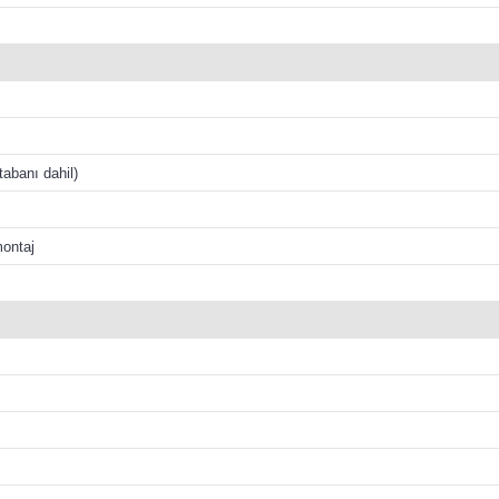
abanı dahil)
ontaj