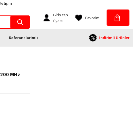
İletişim
Giriş Yap
Favorim
Üye Ol
Referanslarimiz
İndirimli Ürünler
4200 MHz