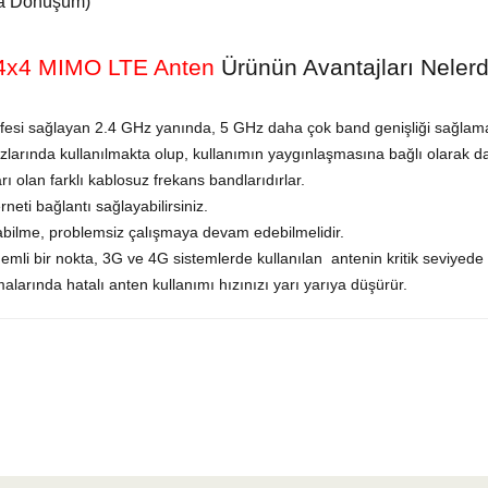
’a Dönüşüm)
 4x4 MIMO LTE Anten
Ürünün Avantajları Nelerd
esi sağlayan 2.4 GHz yanında, 5 GHz daha çok band genişliği sağlam
larında kullanılmakta olup, kullanımın yaygınlaşmasına bağlı olarak daha
ı olan farklı kablosuz frekans bandlarıdırlar.
neti bağlantı sağlayabilirsiniz.
yabilme, problemsiz çalışmaya devam edebilmelidir.
li bir nokta, 3G ve 4G sistemlerde kullanılan antenin kritik seviyede v
larında hatalı anten kullanımı hızınızı yarı yarıya düşürür.
yetersiz gördüğünüz noktaları öneri formunu kullanarak tarafımıza iletebilirsiniz.
Bu ürüne ilk yorumu siz yapın!
Yorum Yaz