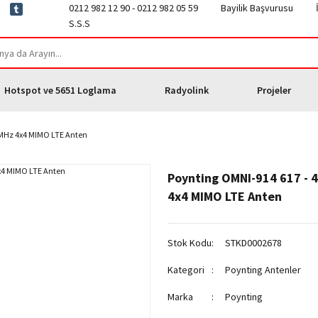
0212 982 12 90 - 0212 982 05 59
Bayilik Başvurusu
S.S.S
Hotspot ve 5651 Loglama
Radyolink
Projeler
 MHz 4x4 MIMO LTE Anten
Poynting OMNI-914 617 - 
4x4 MIMO LTE Anten
Stok Kodu
STKD0002678
Kategori
Poynting Antenler
Marka
Poynting