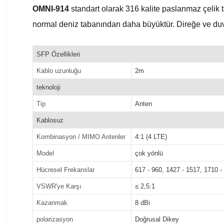
OMNI-914
standart olarak 316 kalite paslanmaz çelik t
normal deniz tabanından daha büyüktür. Direğe ve duva
SFP Özellikleri
Kablo uzunluğu
2m
teknoloji
Tip
Anten
Kablosuz
Kombinasyon / MIMO Antenler
4:1 (4 LTE)
Model
çok yönlü
Hücresel Frekanslar
617 - 960, 1427 - 1517, 1710 
VSWR'ye Karşı
≤ 2,5:1
Kazanmak
8 dBi
polarizasyon
Doğrusal Dikey