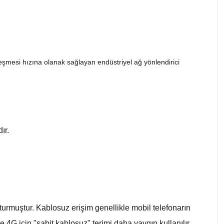
şmesi hızına olanak sağlayan endüstriyel ağ yönlendirici
ır.
şturmuştur. Kablosuz erişim genellikle mobil telefonarın
 4G için "sabit kablosuz" terimi daha yaygın kullanılır.