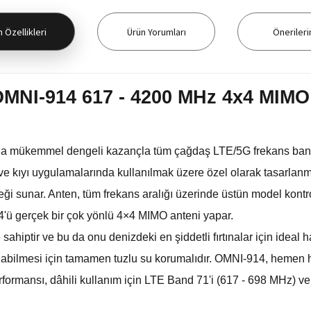
 Özellikleri
Ürün Yorumları
Önerileri
OMNI-914 617 - 4200 MHz 4x4 MIMO
 mükemmel dengeli kazançla tüm çağdaş LTE/5G frekans bantları
z ve kıyı uygulamalarında kullanılmak üzere özel olarak tasarlan
i sunar. Anten, tüm frekans aralığı üzerinde üstün model kontr
4'ü gerçek bir çok yönlü 4×4 MIMO anteni yapar.
sahiptir ve bu da onu denizdeki en şiddetli fırtınalar için ideal
labilmesi için tamamen tuzlu su korumalıdır. OMNI-914, hemen h
performansı, dâhili kullanım için LTE Band 71'i (617 - 698 MHz)