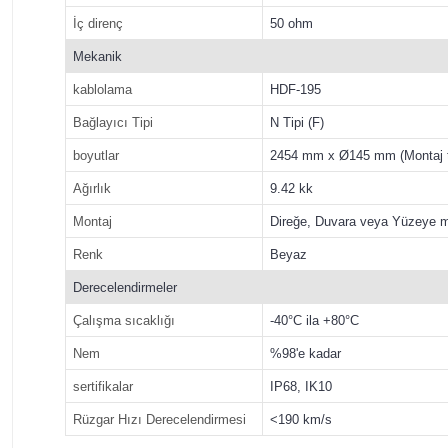
İç direnç
50 ohm
Mekanik
kablolama
HDF-195
Bağlayıcı Tipi
N Tipi (F)
boyutlar
2454 mm x Ø145 mm (Montaj t
Ağırlık
9.42 kk
Montaj
Direğe, Duvara veya Yüzeye m
Renk
Beyaz
Derecelendirmeler
Çalışma sıcaklığı
-40°C ila +80°C
Nem
%98'e kadar
sertifikalar
IP68, IK10
Rüzgar Hızı Derecelendirmesi
<190 km/s