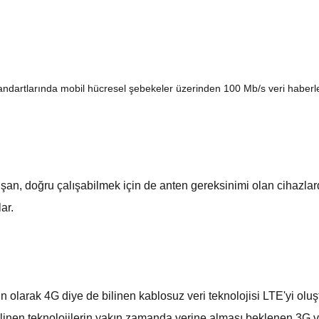
ndartlarında mobil hücresel şebekeler üzerinden 100 Mb/s veri haberle
şan, doğru çalışabilmek için de anten gereksinimi olan cihazlard
ar.
n olarak 4G diye de bilinen kablosuz veri teknolojisi LTE'yi olu
 bilinen teknolojilerin yakın zamanda yerine alması beklenen 3G ve