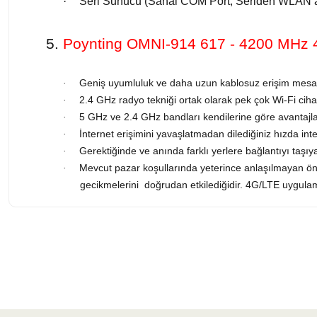
·
Seri Sunucu (Sanal COM Port, Seriden WLAN
5.
Poynting OMNI-914 617 - 4200 MHz
Geniş uyumluluk ve daha uzun kablosuz erişim mesaf
·
2.4 GHz radyo tekniği ortak olarak pek çok Wi-Fi cihaz
·
5 GHz ve 2.4 GHz bandları kendilerine göre avantajlar
·
İnternet erişimini yavaşlatmadan dilediğiniz hızda inter
·
Gerektiğinde ve anında farklı yerlere bağlantıyı taşı
·
Mevcut pazar koşullarında yeterince anlaşılmayan önem
·
gecikmelerini doğrudan etkilediğidir. 4G/LTE uygulama
Bu ürünün fiyat bilgisi, resim, ürün açıklamalarında ve diğer konularda 
Görüş ve önerileriniz için teşekkür ederiz.
Ürün resmi kalitesiz, bozuk veya görüntülenemiyor.
Ürün açıklamasında eksik bilgiler bulunuyor.