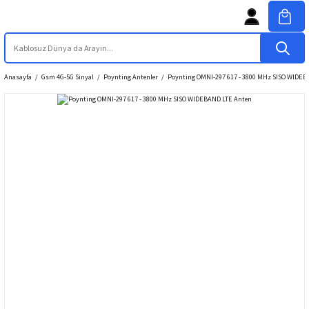
Anasayfa
Gsm 4G-5G Sinyal
Poynting Antenler
Poynting OMNI-297 617 - 3800 MHz SISO WIDEB