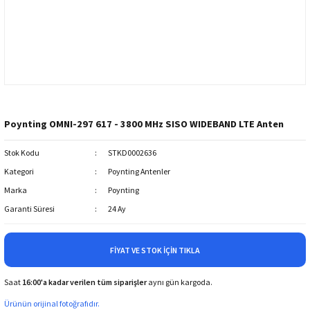
Poynting OMNI-297 617 - 3800 MHz SISO WIDEBAND LTE Anten
Stok Kodu
STKD0002636
Kategori
Poynting Antenler
Marka
Poynting
Garanti Süresi
24 Ay
FIYAT VE STOK İÇIN TIKLA
Saat
16:00'a kadar verilen tüm siparişler
aynı gün kargoda.
Ürünün orijinal fotoğrafıdır.