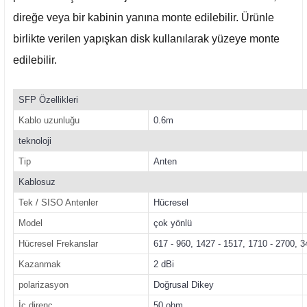
direğe veya bir kabinin yanına monte edilebilir. Ürünle
birlikte verilen yapışkan disk kullanılarak yüzeye monte
edilebilir.
SFP Özellikleri
Kablo uzunluğu
0.6m
teknoloji
Tip
Anten
Kablosuz
Tek / SISO Antenler
Hücresel
Model
çok yönlü
Hücresel Frekanslar
617 - 960, 1427 - 1517, 1710 - 2700, 
Kazanmak
2 dBi
polarizasyon
Doğrusal Dikey
İç direnç
50 ohm