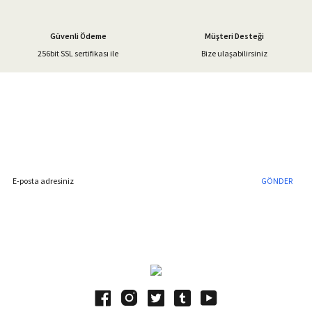
Güvenli Ödeme
Müşteri Desteği
256bit SSL sertifikası ile
Bize ulaşabilirsiniz
Gönder
%40'a Varan İndirim Fırsatı
Hemen Kayıt Olun
İndirim Fırsatını Kaçırmayın !
GÖNDER
Blog Yazılarımız