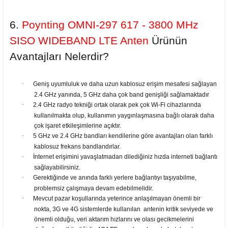
6.
Poynting OMNI-297 617 - 3800 MHz
SISO WIDEBAND LTE Anten
Ürünün
Avantajları Nelerdir?
·
Geniş uyumluluk ve daha uzun kablosuz erişim mesafesi sağlayan
2.4 GHz yanında, 5 GHz daha çok band genişliği sağlamaktadır
·
2.4 GHz radyo tekniği ortak olarak pek çok Wi-Fi cihazlarında
kullanılmakta olup, kullanımın yaygınlaşmasına bağlı olarak daha
çok işaret etkileşimlerine açıktır.
·
5 GHz ve 2.4 GHz bandları kendilerine göre avantajları olan farklı
kablosuz frekans bandlarıdırlar.
·
İnternet erişimini yavaşlatmadan dilediğiniz hızda interneti bağlantı
sağlayabilirsiniz.
·
Gerektiğinde ve anında farklı yerlere bağlantıyı taşıyabilme,
problemsiz çalışmaya devam edebilmelidir.
·
Mevcut pazar koşullarında yeterince anlaşılmayan önemli bir
nokta, 3G ve 4G sistemlerde kullanılan antenin kritik seviyede ve
önemli olduğu, veri aktarım hızlarını ve olası gecikmelerini