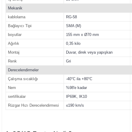
Mekanik
kablolama
RG-58
Bağlayıcı Tipi
SMA (M)
boyutlar
155 mm x Ø70 mm
Ağırlık
0,35 kilo
Montaj
Duvar, direk veya yapışkan
Renk
Gri
Derecelendirmeler
Çalışma sıcaklığı
-40°C ila +80°C
Nem
%98'e kadar
sertifikalar
IP69K, IK10
Rüzgar Hızı Derecelendirmesi
≤190 km/s