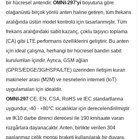
bir hücresel antendir.
OMNI-297'yi
boyutuna göre
olağanüstü birçok yönlü anten haline getiren, tüm frekans
aralığında üstün model kontrolü için tasarlanmıştır. Tüm
frekans aralığındaki sabit kazanç, çoklu taşıyıcı toplama
(CA) gibi LTE performans özelliklerini geliştirir. Bu anten
için ideal çalışma, herhangi bir hücresel bandın sabit
kurulumları içindir. Ayrıca, GSM ağları
(GPRS/EDGE/3G/HSPA/LTE) üzerinden iletişim kuran
makineler arası (M2M) ve nesnelerin interneti (IoT)
uygulamaları için idealdir.
OMNI-297
CE, EN, CSA, RoHS ve IEC standartlarına
uygundur, -40 - +80°C sıcaklıklar için derecelendirilmiştir
ve IK10 darbe direnci derecesi ile 190 km/saate varan
rüzgârlara dayanacaktır. Anten, birlikte verilen 304
paslanmaz çelik montaj braketi kullanılarak bir duvara,