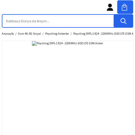
Anasayfa
Gsm 4G-5G Sinyal
Poynting Antenler
Poynting DIPL-1 824 - 2200MHz SISO LTE GSM A