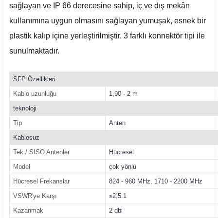
sağlayan ve IP 66 derecesine sahip, iç ve dış mekân
kullanımına uygun olmasını sağlayan yumuşak, esnek bir
plastik kalıp içine yerleştirilmiştir. 3 farklı konnektör tipi ile
sunulmaktadır.
SFP Özellikleri
Kablo uzunluğu
1,90 - 2 m
teknoloji
Tip
Anten
Kablosuz
Tek / SISO Antenler
Hücresel
Model
çok yönlü
Hücresel Frekanslar
824 - 960 MHz, 1710 - 2200 MHz
VSWR'ye Karşı
≤2,5:1
Kazanmak
2 dbi