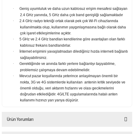
·
Geniş uyumluluk ve daha uzun kablosuz erişim mesafesi sağlayan
2.4 GHz yanında, 5 GHz daha çok band genişliği sağlamaktadır
·
2.4 GHz radyo tekniği ortak olarak pek çok Wi-Fi cihazlarında
kullanılmakta olup, kullanımın yaygınlaşmasına bağlı olarak daha
çok işaret etkileşimlerine açıktır.
·
5 GHz ve 2.4 GHz bandları kendilerine göre avantajları olan farklı
kablosuz frekans bandlarıdırlar.
·
İnternet erişimini yavaşlatmadan dilediğiniz hızda interneti bağlantı
sağlayabilirsiniz.
·
Gerektiğinde ve anında farklı yerlere bağlantıyı taşıyabilme,
problemsiz çalışmaya devam edebilmelidir.
·
Mevcut pazar koşullarında yeterince anlaşılmayan önemli bir
nokta, 3G ve 4G sistemlerde kullanılan antenin kritik seviyede ve
önemli olduğu, veri aktarım hızlarını ve olası gecikmelerini
doğrudan etkilediğidir. 4G/LTE uygulamalarında hatalı anten
kullanımı hızınızı yarı yarıya düşürür.
Ürün Yorumları