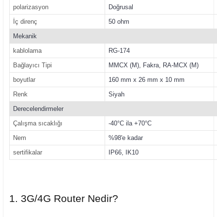
polarizasyon
Doğrusal
İç direnç
50 ohm
Mekanik
kablolama
RG-174
Bağlayıcı Tipi
MMCX (M), Fakra, RA-MCX (M)
boyutlar
160 mm x 26 mm x 10 mm
Renk
Siyah
Derecelendirmeler
Çalışma sıcaklığı
-40°C ila +70°C
Nem
%98'e kadar
sertifikalar
IP66, IK10
1. 3G/4G Router Nedir?