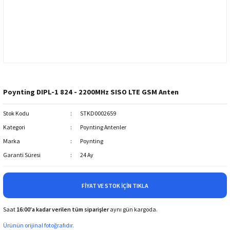
Poynting DIPL-1 824 - 2200MHz SISO LTE GSM Anten
Stok Kodu
STKD0002659
Kategori
Poynting Antenler
Marka
Poynting
Garanti Süresi
24 Ay
FIYAT VE STOK İÇIN TIKLA
Saat
16:00'a kadar verilen tüm siparişler
aynı gün kargoda.
Ürünün orijinal fotoğrafıdır.