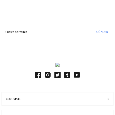
%40'a Varan İndirim Fırsatı
Hemen Kayıt Olun
İndirim Fırsatını Kaçırmayın !
GÖNDER
Blog Yazılarımız
KURUMSAL