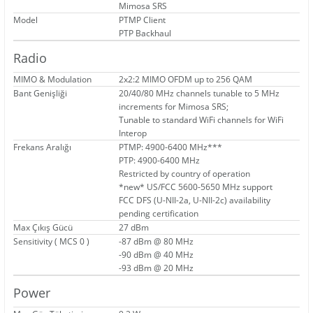
Mimosa SRS
Model
PTMP Client
PTP Backhaul
Radio
MIMO & Modulation
2x2:2 MIMO OFDM up to 256 QAM
Bant Genişliği
20/40/80 MHz channels tunable to 5 MHz
increments for Mimosa SRS;
Tunable to standard WiFi channels for WiFi
Interop
Frekans Aralığı
PTMP: 4900-6400 MHz***
PTP: 4900-6400 MHz
Restricted by country of operation
*new* US/FCC 5600-5650 MHz support
FCC DFS (U-NII-2a, U-NII-2c) availability
pending certification
Max Çıkış Gücü
27 dBm
Sensitivity ( MCS 0 )
-87 dBm @ 80 MHz
-90 dBm @ 40 MHz
-93 dBm @ 20 MHz
Power