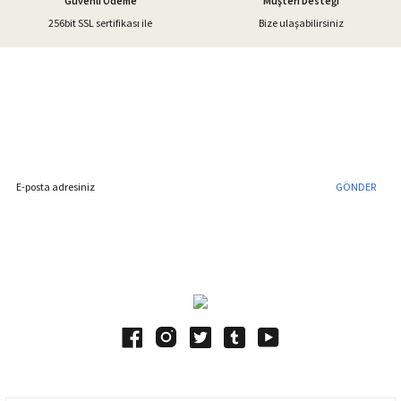
Güvenli Ödeme
Müşteri Desteği
256bit SSL sertifikası ile
Bize ulaşabilirsiniz
Gönder
%40'a Varan İndirim Fırsatı
Hemen Kayıt Olun
İndirim Fırsatını Kaçırmayın !
GÖNDER
Blog Yazılarımız