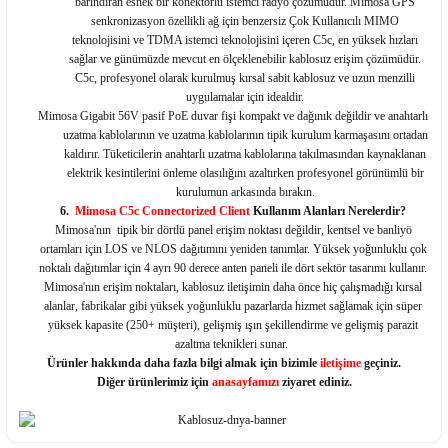
barındıran esnek bir konektörlü istemci radyo çözümüdür. Mimosa GPS
senkronizasyon özellikli ağ için benzersiz Çok Kullanıcılı MIMO
teknolojisini ve TDMA istemci teknolojisini içeren C5c, en yüksek hızları
sağlar ve günümüzde mevcut en ölçeklenebilir kablosuz erişim çözümüdür.
C5c, profesyonel olarak kurulmuş kırsal sabit kablosuz ve uzun menzilli
uygulamalar için idealdir.
Mimosa Gigabit 56V pasif PoE duvar fişi kompakt ve dağınık değildir ve anahtarlı
uzatma kablolarının ve uzatma kablolarının tipik kurulum karmaşasını ortadan
kaldırır. Tüketicilerin anahtarlı uzatma kablolarına takılmasından kaynaklanan
elektrik kesintilerini önleme olasılığını azaltırken profesyonel görünümlü bir
kurulumun arkasında bırakın.
6.
Mimosa C5c Connectorized Client
Kullanım Alanları Nerelerdir?
Mimosa'nın tipik bir dörtlü panel erişim noktası değildir, kentsel ve banliyö
ortamları için LOS ve NLOS dağıtımını yeniden tanımlar. Yüksek yoğunluklu çok
noktalı dağıtımlar için 4 ayrı 90 derece anten paneli ile dört sektör tasarımı kullanır.
Mimosa'nın erişim noktaları, kablosuz iletişimin daha önce hiç çalışmadığı kırsal
alanlar, fabrikalar gibi yüksek yoğunluklu pazarlarda hizmet sağlamak için süper
yüksek kapasite (250+ müşteri), gelişmiş ışın şekillendirme ve gelişmiş parazit
azaltma teknikleri sunar.
Ürünler hakkında daha fazla bilgi almak için bizimle
iletişime
geçiniz.
Diğer ürünlerimiz için
anasayfamızı
ziyaret ediniz.