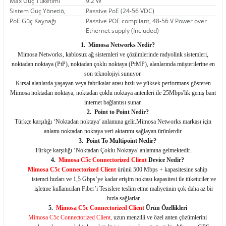
Max Güç Tüketimi
9.2 W
Sistem Güç Yönetiö,
Passive PoE (24-56 VDC)
PoE Güç Kaynağı
Passive POE compliant, 48-56 V Power over
Ethernet supply (Included)
1.
Mimosa Networks Nedir?
Mimosa Networks, kablosuz ağ sistemleri ve çözümlerinde radyolink sistemleri,
noktadan noktaya (PtP), noktadan çoklu noktaya (PtMP), alanlarında müşterilerine en
son teknolojiyi sunuyor.
Kırsal alanlarda yaşayan veya fabrikalar arası hızlı ve yüksek performans gösteren
Mimosa noktadan noktaya, noktadan çoklu noktaya antenleri ile 25Mbps'lik geniş bant
internet bağlantısı sunar.
2.
Point to Point Nedir?
Türkçe karşılığı ‘Noktadan noktaya’ anlamına gelir.Mimosa Networks markası için
anlamı noktadan noktaya veri aktarımı sağlayan ürünlerdir.
3.
Point To Multipoint Nedir?
Türkçe karşılığı ‘Noktadan Çoklu Noktaya’ anlamına gelmektedir.
4.
Mimosa C5c Connectorized Client
Device
Nedir?
Mimosa C5c Connectorized Client
ürünü 500 Mbps + kapasitesine sahip
istemci hızları ve 1,5 Gbps’ye kadar erişim noktası kapasitesi ile tüketiciler ve
işletme kullanıcıları Fiber’i Tesislere teslim etme maliyetinin çok daha az bir
hızla sağlarlar.
5.
Mimosa C5c Connectorized Client
Ürün Özellikleri
Mimosa C5c Connectorized
Client,
uzun menzilli ve özel anten çözümlerini