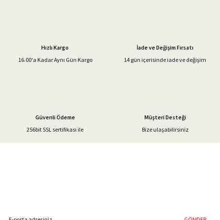
Ürün resmi kalitesiz, bozuk veya görüntülenemiyor.
Ürün açıklamasında eksik bilgiler bulunuyor.
Hızlı Kargo
İade ve Değişim Fırsatı
Ürün bilgilerinde hatalar bulunuyor.
16.00'a Kadar Aynı Gün Kargo
14 gün içerisinde iade ve değişim
Ürün fiyatı diğer sitelerden daha pahalı.
Bu ürüne benzer farklı alternatifler olmalı.
Güvenli Ödeme
Müşteri Desteği
256bit SSL sertifikası ile
Bize ulaşabilirsiniz
Gönder
%40'a Varan İndirim Fırsatı
Hemen Kayıt Olun
İndirim Fırsatını Kaçırmayın !
GÖNDER