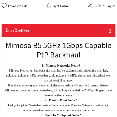
Fiyat Alarmı
Bu Ürünü Paylaş
Ürün Özellikleri
Mimosa B5 5GHz 1Gbps Capable
PtP Backhaul
1.
Mimosa Networks Nedir?
Mimosa Networks, kablosuz ağ sistemleri ve çözümlerinde radyolink sistemleri,
noktadan noktaya (PtP), noktadan çoklu noktaya (PtMP), alanlarında müşterilerine en
son teknolojiyi sunuyor.
Kırsal alanlarda yaşayan veya fabrikalar arası hızlı ve yüksek performans gösteren
Mimosa noktadan noktaya, noktadan çoklu noktaya antenleri ile 25Mbps'lik geniş bant
internet bağlantısı sunar.
2.
Point to Point Nedir?
Türkçe karşılığı ‘Noktadan noktaya’ anlamına gelir.Mimosa Networks markası için
anlamı noktadan noktaya veri aktarımı sağlayan ürünlerdir.
3.
Point To Multipoint Nedir?