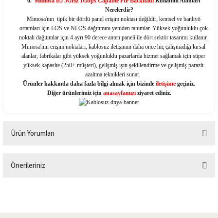
6.
Mimosa B5 5GHz 1Gbps Capable PtP Backhaul
Kullanım Alanları
Nerelerdir?
Mimosa'nın tipik bir dörtlü panel erişim noktası değildir, kentsel ve banliyö
ortamları için LOS ve NLOS dağıtımını yeniden tanımlar. Yüksek yoğunluklu çok
noktalı dağıtımlar için 4 ayrı 90 derece anten paneli ile dört sektör tasarımı kullanır.
Mimosa'nın erişim noktaları, kablosuz iletişimin daha önce hiç çalışmadığı kırsal
alanlar, fabrikalar gibi yüksek yoğunluklu pazarlarda hizmet sağlamak için süper
yüksek kapasite (250+ müşteri), gelişmiş ışın şekillendirme ve gelişmiş parazit
azaltma teknikleri sunar.
Ürünler hakkında daha fazla bilgi almak için bizimle
iletişime
geçiniz.
Diğer ürünlerimiz için
anasayfamızı
ziyaret ediniz.
Ürün Yorumları
Önerileriniz
Bu ürüne ilk yorumu siz yapın!
Bu ürünün fiyat bilgisi, resim, ürün açıklamalarında ve diğer konularda
yetersiz gördüğünüz noktaları öneri formunu kullanarak tarafımıza
Yorum Yaz
iletebilirsiniz.
Görüş ve önerileriniz için teşekkür ederiz.