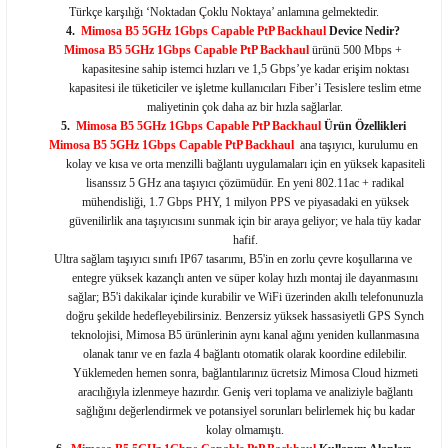
Türkçe karşılığı ‘Noktadan Çoklu Noktaya’ anlamına gelmektedir.
4.
Mimosa B5 5GHz 1Gbps Capable PtP Backhaul
Device
Nedir?
Mimosa B5 5GHz 1Gbps Capable PtP Backhaul
ürünü 500 Mbps +
kapasitesine sahip istemci hızları ve 1,5 Gbps’ye kadar erişim noktası
kapasitesi ile tüketiciler ve işletme kullanıcıları Fiber’i Tesislere teslim etme
maliyetinin çok daha az bir hızla sağlarlar.
5.
Mimosa B5 5GHz 1Gbps Capable PtP Backhaul
Ürün Özellikleri
Mimosa B5 5GHz 1Gbps Capable PtP Backhaul
ana taşıyıcı, kurulumu en
kolay ve kısa ve orta menzilli bağlantı uygulamaları için en yüksek kapasiteli
lisanssız 5 GHz ana taşıyıcı çözümüdür. En yeni 802.11ac + radikal
mühendisliği, 1.7 Gbps PHY, 1 milyon PPS ve piyasadaki en yüksek
güvenilirlik ana taşıyıcısını sunmak için bir araya geliyor; ve hala tüy kadar
hafif.
Ultra sağlam taşıyıcı sınıfı IP67 tasarımı, B5'in en zorlu çevre koşullarına ve
entegre yüksek kazançlı anten ve süper kolay hızlı montaj ile dayanmasını
sağlar; B5'i dakikalar içinde kurabilir ve WiFi üzerinden akıllı telefonunuzla
doğru şekilde hedefleyebilirsiniz. Benzersiz yüksek hassasiyetli GPS Synch
teknolojisi, Mimosa B5 ürünlerinin aynı kanal ağını yeniden kullanmasına
olanak tanır ve en fazla 4 bağlantı otomatik olarak koordine edilebilir.
Yüklemeden hemen sonra, bağlantılarınız ücretsiz Mimosa Cloud hizmeti
aracılığıyla izlenmeye hazırdır. Geniş veri toplama ve analiziyle bağlantı
sağlığını değerlendirmek ve potansiyel sorunları belirlemek hiç bu kadar
kolay olmamıştı.