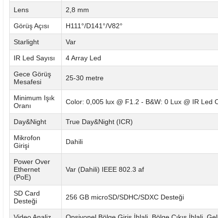
Lens
2,8 mm
Görüş Açısı
H111°/D141°/V82°
Starlight
Var
IR Led Sayısı
4 Array Led
Gece Görüş
25-30 metre
Mesafesi
Minimum Işık
Color: 0,005 lux @ F1.2 - B&W: 0 Lux @ IR Led 
Oranı
Day&Night
True Day&Night (ICR)
Mikrofon
Dahili
Girişi
Power Over
Ethernet
Var (Dahili) IEEE 802.3 af
(PoE)
SD Card
256 GB microSD/SDHC/SDXC Desteği
Desteği
Video Analiz
Opsiyonel Bölge Giriş İhlali, Bölge Çıkış İhlali, G