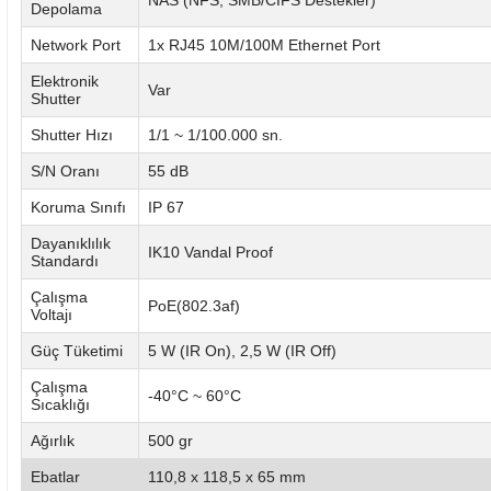
Depolama
Network Port
1x RJ45 10M/100M Ethernet Port
Elektronik
Var
Shutter
Shutter Hızı
1/1 ~ 1/100.000 sn.
S/N Oranı
55 dB
Koruma Sınıfı
IP 67
Dayanıklılık
IK10 Vandal Proof
Standardı
Çalışma
PoE(802.3af)
Voltajı
Güç Tüketimi
5 W (IR On), 2,5 W (IR Off)
Çalışma
-40°C ~ 60°C
Sıcaklığı
Ağırlık
500 gr
Ebatlar
110,8 x 118,5 x 65 mm