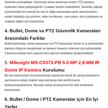
isimlerle anılmaktadır. Görünüşü dome kamerayı andırır. PTZ kamera
sistemleri daha gelişmişlerdir. Uzaktan kontrol edilebilirler. Genelde yüksek
çözünürlüklü bir mercek ile net ve diğer kameralara göre daha kullanıcı
odaklı oldukları için gözlem, video konferans, canlı yayın, ders yakalama ve
uzaktan eğitim için kullanılırlar.
4. Bullet, Dome ve PTZ Güvenlik Kameraları
Arasındaki Farklar
Bullet kameralar, dome kameralar ve PTZ kameralar konut ve iş yerlerindeki
kamera ihtiyacını karşılamak ve kamera hasarını önlemek için kullanılabilir.
3 kamera türüde hem yapısal hem işlevsel farklılıklar göstermektedir.
5.
Milesight MS-C5373-PB 5.0 MP 2,8 MM IR
Dome IP Kamera
Kurulumu
Bu tarz kameraların kurulumlarında yapılacak küçük bir yanlış kameranın
yanmasına sebep olabilir veya kamerayı tam performanslı
kullanamayabilirsiniz. Bundan dolayı profesyonel bir ekip tarafından
kurulmalıdır.
6. Bullet / Dome / PTZ Kameralar için En İyi
Yerler