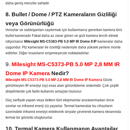
daha geniş menzile sahiptir.
8. Bullet / Dome / PTZ Kameraların Gizliliği
veya Görünürlüğü
Hırsızlar ve saldırganları caydırmak için kullanmanız gererken kamera türü
bullet kameradır Fakat daha az zarar gören ve gizli kamera tercih etmek
istiyorsanız
Milesight MS-C5383-PB 5.0 MP IR Dome II IP
kameralar daha
uygundur. Ptz kameralar ile özelliği nedeniyle daha yüksek yerlere monte
edilirler. Diğer insanların erişemeyecek noktadadırlar.
9
.
Milesight MS-C5373-PB 5.0 MP 2,8 MM IR
Dome IP Kamera
Nedir?
Milesight MS-C5373-PB 5.0 MP 2,8 MM IR Dome IP Kamera
Gözle
görülmeyen IR enerjiyi (sy) esas alan görüntüleme sistemidir. Çok çeşitli
disiplinlerde çok farklı kullanım amaçları bulunur.
Güç sarfiyatı yapan veya iletken tüm ekipmanlar arızalanmadan önce
sınırlar ve infrared enerji (s) yayarlar. Termal kameralar bu cihazların
üzerindeki infrared enerjiyi elektronik sinyale çevirerek kamera ekranında
termal bir görüntü oluştururlar.
10. Termal Kamera Kullanmanın Avantajlar