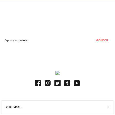
Gönder
%40'a Varan İndirim Fırsatı
Hemen Kayıt Olun
İndirim Fırsatını Kaçırmayın !
GÖNDER
Blog Yazılarımız
KURUMSAL