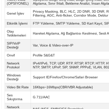
(OPSİYONEL)
Algılama, Sınır İhlali, Bekleme Analizi, İnsan Alg
Privacy Masking, BLC, HLC, 2D DNR, 3D DNR, RO
Genel İşlev
Filtering, AGC, Anti-flicker, Corridor Mode, Deblur
Etkinlik İşlemi
FTP Yükleme, SMTP Yükleme, SD Kart Kayıt, SIP 
Olay
Hareket Algılama, Ağ Bağlantısı Kesilmesi, Sesli 
Tetiklemeleri
SIP/VoIP
Var, Voice & Video-over-IP
Desteği
Onvif
Profile S&G&T
Network
IPv4/IPv6, TCP, UDP, RTP, RTSP, RTCP, HTTP,
Protokol
NTP, SMTP, UPnP, SIP, SNMP, PPPoE, VLAN, 802
Windows
Support IE/Firefox/Chrome/Safari Browser
Desteği
Video Bit Rate
16Kbps~16Mbps(CBR/VBR Adjustable)
Ses
G.711/AAC
Sıkıştırma
Network
NAS (NFS, SMB/CIFS Destekler)