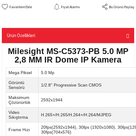
Fiyat Alarmı
Bu Ürünü Paylaş
Ürün Özellikleri
Milesight MS-C5373-PB 5.0 MP
2,8 MM IR Dome IP Kamera
Mega Piksel
5.0 Mp
Görüntü
1/2.8'' Progressive Scan CMOS
Sensörü
Maksimum
2592x1944
Çözünürlük
Video
H.265+/H.265/H.264+/H.264/MJPEG
Sıkıştırma
20fps(2592x1944), 30fps (1920x1080), 30fps(12
Frame Hızı
30fps(704x576)