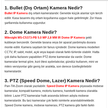
1. Bullet (Dış Ortam) Kamera Nedir?
Bullet IP Kamera
dış ortam kameralarıdır. Genelde küçük alanlar için tercih
edilir. Kasa tasarımı dış ortam koşullarına uygun hale getirilmiştir. Zor Hava
şartlarında kullanıma uygundur.
2. Dome Kamera Nedir?
Milesight MS-C5373-PB 5.0 MP 2,8 MM IR Dome IP Kamera
şekli
kubbeye benzerdir. Genelde tavana veya bir aparat yardımıyla duvara
monte edilir. Kamera saydam bir fanus içindedir. Dome kamera modelleri
CCTV, IP, sabit, mobil, açık veya kapalı olarak farklı türlerde olabilir. Hatta
çok daha fazlasını yapabilen PTZ dome kameralar da vardır. Dome
kameralar termal göre, kızıl ötesi aydınlatıcılar, gündüz kullanım, mini ve
mikro versiyonlar gibi geniş bir aralıkta, son derece özelleştirilebilir
kameralardır.
3. PTZ (Speed Dome, Lazer) Kamera Nedir?
Pan-Tilt-Zoom olarak yazılabilir.
Speed Dome IP Kamera
piyasada mobese
kameralar, kompakt kamera, motorlu kamera, hareketli kamera olarakta
bilinir. Lazer PTZ kameralar halk arasında bilinen adıyla mobese
kameralardır. Bu tarz kameralar çok farklı isimlerle aranılabilmektedir.
Speed Dome kamera, mobese kamerası, PTZ kamera gibi farklı farklı