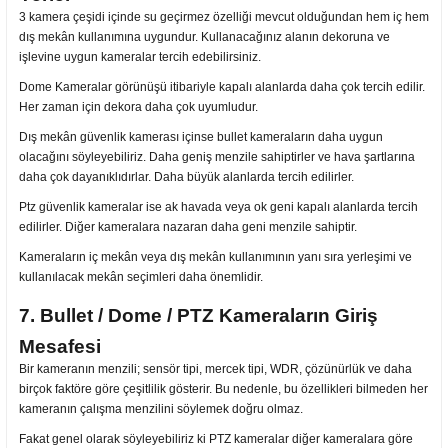
3 kamera çeşidi içinde su geçirmez özelliği mevcut olduğundan hem iç hem
dış mekân kullanımına uygundur. Kullanacağınız alanın dekoruna ve
işlevine uygun kameralar tercih edebilirsiniz.
Dome Kameralar görünüşü itibariyle kapalı alanlarda daha çok tercih edilir.
Her zaman için dekora daha çok uyumludur.
Dış mekân güvenlik kamerası içinse bullet kameraların daha uygun
olacağını söyleyebiliriz. Daha geniş menzile sahiptirler ve hava şartlarına
daha çok dayanıklıdırlar. Daha büyük alanlarda tercih edilirler.
Ptz güvenlik kameralar ise ak havada veya ok geni kapalı alanlarda tercih
edilirler. Diğer kameralara nazaran daha geni menzile sahiptir.
Kameraların iç mekân veya dış mekân kullanımının yanı sıra yerleşimi ve
kullanılacak mekân seçimleri daha önemlidir.
7. Bullet / Dome / PTZ Kameraların Giriş
Mesafesi
Bir kameranın menzili; sensör tipi, mercek tipi, WDR, çözünürlük ve daha
birçok faktöre göre çeşitlilik gösterir. Bu nedenle, bu özellikleri bilmeden her
kameranın çalışma menzilini söylemek doğru olmaz.
Fakat genel olarak söyleyebiliriz ki PTZ kameralar diğer kameralara göre