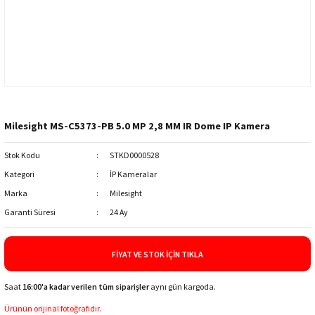
Milesight MS-C5373-PB 5.0 MP 2,8 MM IR Dome IP Kamera
Stok Kodu
STKD0000528
Kategori
İP Kameralar
Marka
Milesight
Garanti Süresi
24 Ay
FIYAT VE STOK İÇIN TIKLA
Saat
16:00'a kadar verilen tüm siparişler
aynı gün kargoda.
Ürünün orijinal fotoğrafıdır.