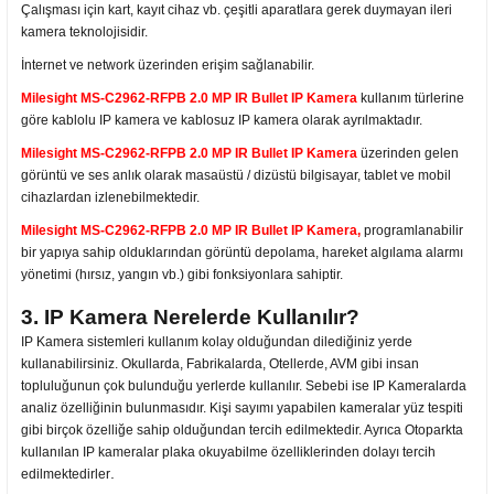
Çalışması için kart, kayıt cihaz vb. çeşitli aparatlara gerek duymayan ileri
kamera teknolojisidir.
İnternet ve network üzerinden erişim sağlanabilir.
Milesight MS-C2962-RFPB 2.0 MP IR Bullet IP Kamera
kullanım türlerine
göre kablolu IP kamera ve kablosuz IP kamera olarak ayrılmaktadır.
Milesight MS-C2962-RFPB 2.0 MP IR Bullet IP Kamera
üzerinden gelen
görüntü ve ses anlık olarak masaüstü / dizüstü bilgisayar, tablet ve mobil
cihazlardan izlenebilmektedir.
Milesight MS-C2962-RFPB 2.0 MP IR Bullet IP Kamera,
programlanabilir
bir yapıya sahip olduklarından görüntü depolama, hareket algılama alarmı
yönetimi (hırsız, yangın vb.) gibi fonksiyonlara sahiptir.
3. IP Kamera Nerelerde Kullanılır?
IP Kamera sistemleri kullanım kolay olduğundan dilediğiniz yerde
kullanabilirsiniz. Okullarda, Fabrikalarda, Otellerde, AVM gibi insan
topluluğunun çok bulunduğu yerlerde kullanılır. Sebebi ise IP Kameralarda
analiz özelliğinin bulunmasıdır. Kişi sayımı yapabilen kameralar yüz tespiti
gibi birçok özelliğe sahip olduğundan tercih edilmektedir. Ayrıca Otoparkta
kullanılan IP kameralar plaka okuyabilme özelliklerinden dolayı tercih
.
edilmektedirler