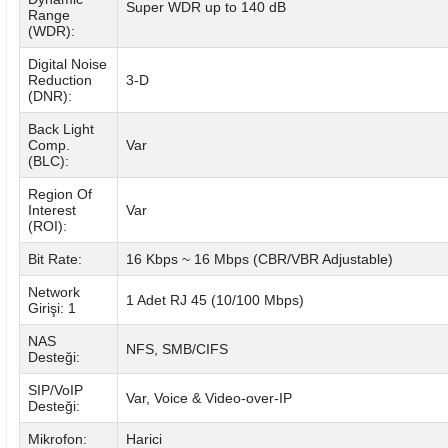
Super WDR up to 140 dB
Range
(WDR):
Digital Noise
Reduction
3-D
(DNR):
Back Light
Comp.
Var
(BLC):
Region Of
Interest
Var
(ROI):
Bit Rate:
16 Kbps ~ 16 Mbps (CBR/VBR Adjustable)
Network
1 Adet RJ 45 (10/100 Mbps)
Girişi: 1
NAS
NFS, SMB/CIFS
Desteği:
SIP/VoIP
Var, Voice & Video-over-IP
Desteği:
Mikrofon:
Harici