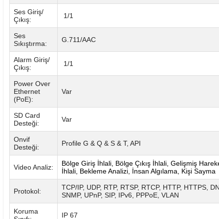
Ses Giriş/
1/1
Çıkış:
Ses
G.711/AAC
Sıkıştırma:
Alarm Giriş/
1/1
Çıkış:
Power Over
Ethernet
Var
(PoE):
SD Card
Var
Desteği:
Onvif
Profile G & Q & S & T, API
Desteği:
Bölge Giriş İhlali, Bölge Çıkış İhlali, Gelişmiş Hare
Video Analiz:
İhlali, Bekleme Analizi, İnsan Algılama, Kişi Sayma
TCP/IP, UDP, RTP, RTSP, RTCP, HTTP, HTTPS, D
Protokol:
SNMP, UPnP, SIP, IPv6, PPPoE, VLAN
Koruma
IP 67
Sınıfı: