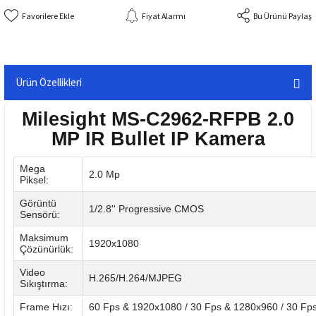
Fiyat Alarmı
Bu Ürünü Paylaş
Ürün Özellikleri
Milesight MS-C2962-RFPB 2.0
MP IR Bullet IP Kamera
Mega
2.0 Mp
Piksel:
Görüntü
1/2.8'' Progressive CMOS
Sensörü:
Maksimum
1920x1080
Çözünürlük:
Video
H.265/H.264/MJPEG
Sıkıştırma:
Frame Hızı:
60 Fps & 1920x1080 / 30 Fps & 1280x960 / 30 Fp