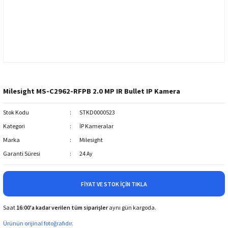
Milesight MS-C2962-RFPB 2.0 MP IR Bullet IP Kamera
Stok Kodu
STKD0000523
Kategori
İP Kameralar
Marka
Milesight
Garanti Süresi
24 Ay
FIYAT VE STOK İÇIN TIKLA
Saat
16:00'a kadar verilen tüm siparişler
aynı gün kargoda.
Ürünün orijinal fotoğrafıdır.