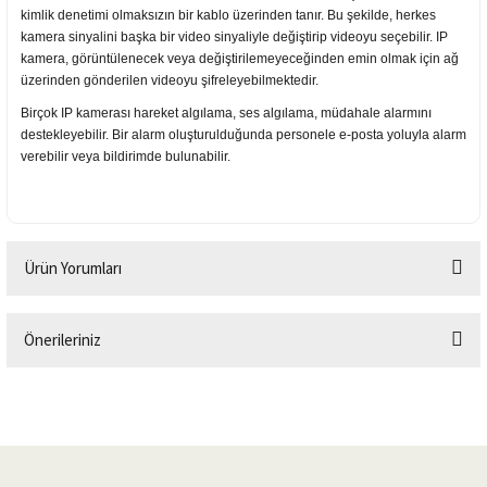
kimlik denetimi olmaksızın bir kablo üzerinden tanır. Bu şekilde, herkes
kamera sinyalini başka bir video sinyaliyle değiştirip videoyu seçebilir. IP
kamera, görüntülenecek veya değiştirilemeyeceğinden emin olmak için ağ
üzerinden gönderilen videoyu şifreleyebilmektedir.
Birçok IP kamerası hareket algılama, ses algılama, müdahale alarmını
destekleyebilir. Bir alarm oluşturulduğunda personele e-posta yoluyla alarm
verebilir veya bildirimde bulunabilir.
Ürün Yorumları
Önerileriniz
Bu ürüne ilk yorumu siz yapın!
Bu ürünün fiyat bilgisi, resim, ürün açıklamalarında ve diğer konularda
yetersiz gördüğünüz noktaları öneri formunu kullanarak tarafımıza
Yorum Yaz
iletebilirsiniz.
Görüş ve önerileriniz için teşekkür ederiz.