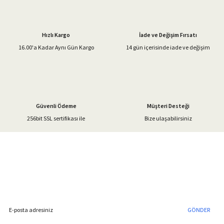
Ürün resmi kalitesiz, bozuk veya görüntülenemiyor.
Ürün açıklamasında eksik bilgiler bulunuyor.
Hızlı Kargo
İade ve Değişim Fırsatı
Ürün bilgilerinde hatalar bulunuyor.
16.00'a Kadar Aynı Gün Kargo
14 gün içerisinde iade ve değişim
Ürün fiyatı diğer sitelerden daha pahalı.
Bu ürüne benzer farklı alternatifler olmalı.
Güvenli Ödeme
Müşteri Desteği
256bit SSL sertifikası ile
Bize ulaşabilirsiniz
Gönder
%40'a Varan İndirim Fırsatı
Hemen Kayıt Olun
İndirim Fırsatını Kaçırmayın !
GÖNDER