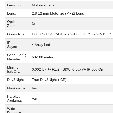
Lens Tipi:
Motorize Lens
Lens:
2,8-12 mm Motorize (MFZ) Lens
Optik
3x
Zoom:
Görüş Açısı:
H88.7°
H34.5
°
/D102.7
°
D39.6
°
/V48.7
°
V19.5°
∼
∼
∼
IR Led
4 Array Led
Sayısı:
Gece Görüş
60-100 metre
Mesafesi:
Minimum
0,002 lux @ F1.2 - B&W: 0 Lux @ IR Led On
Işık Oranı:
Day&Night:
True Day&Night (ICR)
Maskeleme:
Var
Hareket
Var
Algılama:
Wide
Dynamic