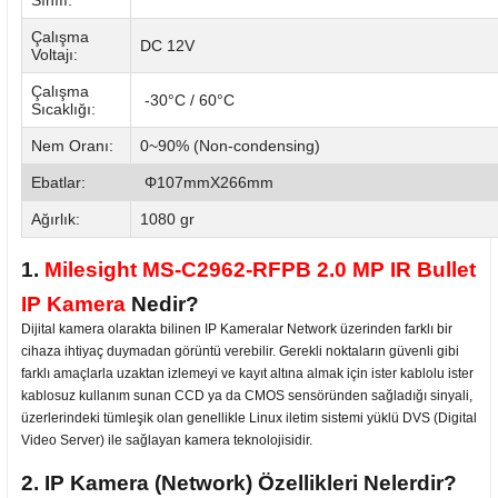
Çalışma
DC 12V
Voltajı:
Çalışma
-30°C / 60°C
Sıcaklığı:
Nem Oranı:
0~90% (Non-condensing)
Ebatlar:
Φ107mmX266mm
Ağırlık:
1080 gr
1.
Milesight MS-C2962-RFPB 2.0 MP IR Bullet
IP Kamera
Nedir?
Dijital kamera olarakta bilinen IP Kameralar Network üzerinden farklı bir
cihaza ihtiyaç duymadan görüntü verebilir. Gerekli noktaların güvenli gibi
farklı amaçlarla uzaktan izlemeyi ve kayıt altına almak için ister kablolu ister
kablosuz kullanım sunan CCD ya da CMOS sensöründen sağladığı sinyali,
üzerlerindeki tümleşik olan genellikle Linux iletim sistemi yüklü DVS (Digital
Video Server) ile sağlayan kamera teknolojisidir.
2. IP Kamera (Network) Özellikleri Nelerdir?