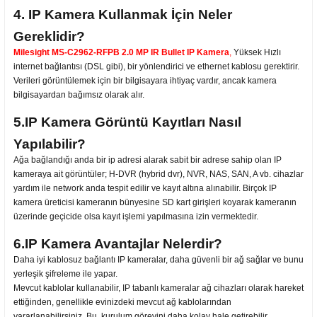
4. IP Kamera Kullanmak İçin Neler
Gereklidir?
Milesight MS-C2962-RFPB 2.0 MP IR Bullet IP Kamera
,
Yüksek Hızlı
internet bağlantısı (DSL gibi), bir yönlendirici ve ethernet kablosu gerektirir.
Verileri görüntülemek için bir bilgisayara ihtiyaç vardır, ancak kamera
bilgisayardan bağımsız olarak alır.
5.IP Kamera Görüntü Kayıtları Nasıl
Yapılabilir?
Ağa bağlandığı anda bir ip adresi alarak sabit bir adrese sahip olan IP
kameraya ait görüntüler; H-DVR (hybrid dvr), NVR, NAS, SAN, A vb. cihazlar
yardım ile network anda tespit edilir ve kayıt altına alınabilir. Birçok IP
kamera üreticisi kameranın bünyesine SD kart girişleri koyarak kameranın
üzerinde geçicide olsa kayıt işlemi yapılmasına izin vermektedir.
6.IP Kamera Avantajlar Nelerdir?
Daha iyi kablosuz bağlantı IP kameralar, daha güvenli bir ağ sağlar ve bunu
yerleşik şifreleme ile yapar.
Mevcut kablolar kullanabilir, IP tabanlı kameralar ağ cihazları olarak hareket
ettiğinden, genellikle evinizdeki mevcut ağ kablolarından
yararlanabilirsiniz. Bu, kurulum görevini daha kolay hale getirebilir.