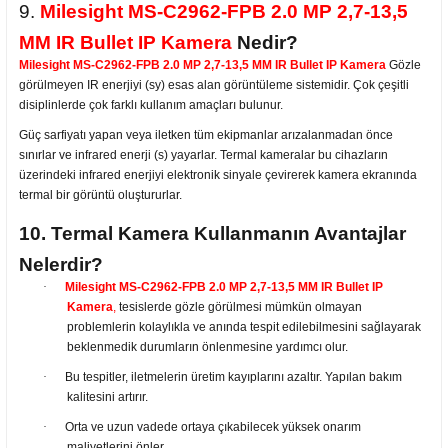
9
.
Milesight MS-C2962-FPB 2.0 MP 2,7-13,5
MM IR Bullet IP Kamera
Nedir?
Milesight MS-C2962-FPB 2.0 MP 2,7-13,5 MM IR Bullet IP Kamera
Gözle
görülmeyen IR enerjiyi (sy) esas alan görüntüleme sistemidir. Çok çeşitli
disiplinlerde çok farklı kullanım amaçları bulunur.
Güç sarfiyatı yapan veya iletken tüm ekipmanlar arızalanmadan önce
sınırlar ve infrared enerji (s) yayarlar. Termal kameralar bu cihazların
üzerindeki infrared enerjiyi elektronik sinyale çevirerek kamera ekranında
termal bir görüntü oluştururlar.
10. Termal Kamera Kullanmanın Avantajlar
Nelerdir?
·
Milesight MS-C2962-FPB 2.0 MP 2,7-13,5 MM IR Bullet IP
Kamera
,
tesislerde gözle görülmesi mümkün olmayan
problemlerin kolaylıkla ve anında tespit edilebilmesini sağlayarak
beklenmedik durumların önlenmesine yardımcı olur.
·
Bu tespitler, iletmelerin üretim kayıplarını azaltır. Yapılan bakım
kalitesini artırır.
·
Orta ve uzun vadede ortaya çıkabilecek yüksek onarım
maliyetlerini önler.