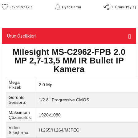
Fiyat Alarmı
Bu Ürünü Paylaş
Ürün Özellikleri
Milesight MS-C2962-FPB 2.0
MP 2,7-13,5 MM IR Bullet IP
Kamera
Mega
2.0 Mp
Piksel:
Görüntü
1/2.8'' Progressive CMOS
Sensörü:
Maksimum
1920x1080
Çözünürlük:
Video
H.265/H.264/MJPEG
Sıkıştırma: