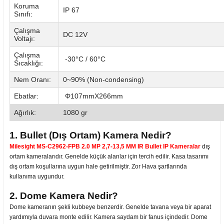
Koruma
IP 67
Sınıfı:
Çalışma
DC 12V
Voltajı:
Çalışma
-30°C / 60°C
Sıcaklığı:
Nem Oranı:
0~90% (Non-condensing)
Ebatlar:
Φ107mmX266mm
Ağırlık:
1080 gr
1. Bullet (Dış Ortam) Kamera Nedir?
Milesight MS-C2962-FPB 2.0 MP 2,7-13,5 MM IR Bullet IP Kameralar
dış
ortam kameralarıdır. Genelde küçük alanlar için tercih edilir. Kasa tasarımı
dış ortam koşullarına uygun hale getirilmiştir. Zor Hava şartlarında
kullanıma uygundur.
2. Dome Kamera Nedir?
Dome kameranın şekli kubbeye benzerdir. Genelde tavana veya bir aparat
yardımıyla duvara monte edilir. Kamera saydam bir fanus içindedir. Dome