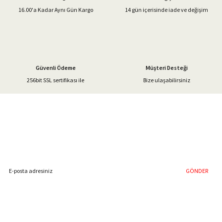
Ürün bilgilerinde hatalar bulunuyor.
16.00'a Kadar Aynı Gün Kargo
14 gün içerisinde iade ve değişim
Ürün fiyatı diğer sitelerden daha pahalı.
Bu ürüne benzer farklı alternatifler olmalı.
Güvenli Ödeme
Müşteri Desteği
256bit SSL sertifikası ile
Bize ulaşabilirsiniz
Gönder
%40'a Varan İndirim Fırsatı
Hemen Kayıt Olun
İndirim Fırsatını Kaçırmayın !
GÖNDER
Blog Yazılarımız