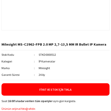
Milesight MS-C2962-FPB 2.0 MP 2,7-13,5 MM IR Bullet IP Kamera
Stok Kodu
STKD0000512
Kategori
İP Kameralar
Marka
Milesight
Garanti Süresi
24 Ay
FIYAT VE STOK İÇIN TIKLA
Saat
16:00'a kadar verilen tüm siparişler
aynı gün kargoda.
Ürünün orijinal fotoğrafıdır.