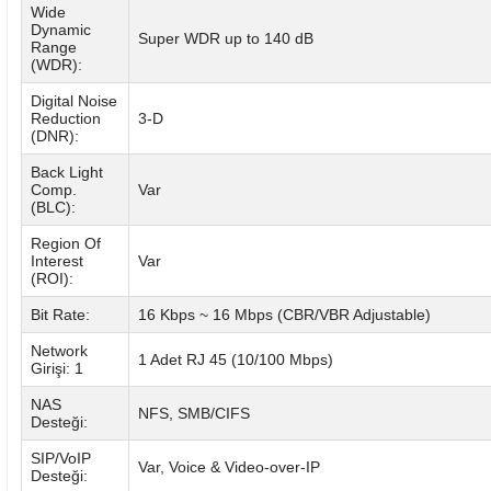
Wide
Dynamic
Super WDR up to 140 dB
Range
(WDR):
Digital Noise
Reduction
3-D
(DNR):
Back Light
Comp.
Var
(BLC):
Region Of
Interest
Var
(ROI):
Bit Rate:
16 Kbps ~ 16 Mbps (CBR/VBR Adjustable)
Network
1 Adet RJ 45 (10/100 Mbps)
Girişi: 1
NAS
NFS, SMB/CIFS
Desteği:
SIP/VoIP
Var, Voice & Video-over-IP
Desteği: