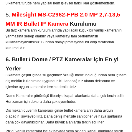
3 kamera türüde hem yapısal hem işlevsel farklılıklar göstermektedir.
5.
Milesight MS-C2962-FPB 2.0 MP 2,7-13,5
MM IR Bullet IP Kamera
Kurulumu
Bu tarz kameraların kurulumlarında yapılacak küçük bir yanlış kameranın
yanmasına sebep olabilir veya kamerayı tam performanslı
kullanamayabilirsiniz. Bundan dolayı profesyonel bir ekip tarafından
kurulmalıdır.
6. Bullet / Dome / PTZ Kameralar için En yi
Yerler
3 kamera çeşidi içinde su geçirmez özelliği mevcut olduğundan hem iç hem
dış mekân kullanımına uygundur. Kullanacağınız alanın dekoruna ve
işlevine uygun kameralar tercih edebilirsiniz.
Dome Kameralar görünüşü itibariyle kapalı alanlarda daha çok tercih edilir.
Her zaman için dekora daha çok uyumludur.
Dış mekân güvenlik kamerası içinse bullet kameraların daha uygun
olacağını söyleyebiliriz. Daha geniş menzile sahiptirler ve hava şartlarına
daha çok dayanıklıdırlar. Daha büyük alanlarda tercih edilirler.
Ptz güvenlik kameralar ise ak havada veya ok geni kapalı alanlarda tercih