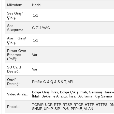
Mikrofon:
Harici
Ses Giriş/
1/1
Çıkış:
Ses
G.711/AAC
Sıkıştırma:
Alarm Giriş/
1/1
Çıkış:
Power Over
Ethernet
Var
(PoE):
SD Card
Var
Desteği:
Onvif
Profile G & Q & S & T, API
Desteği:
Bölge Giriş İhlali, Bölge Çıkış İhlali, Gelişmiş Hare
Video Analiz:
İhlali, Bekleme Analizi, İnsan Algılama, Kişi Sayma
TCP/IP, UDP, RTP, RTSP, RTCP, HTTP, HTTPS, D
Protokol:
SNMP, UPnP, SIP, IPv6, PPPoE, VLAN