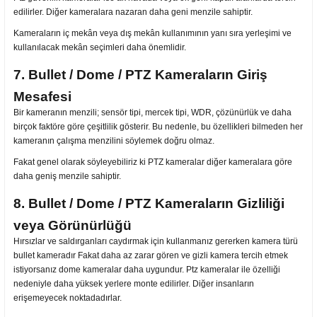
edilirler. Diğer kameralara nazaran daha geni menzile sahiptir.
Kameraların iç mekân veya dış mekân kullanımının yanı sıra yerleşimi ve
kullanılacak mekân seçimleri daha önemlidir.
7. Bullet / Dome / PTZ Kameraların Giriş
Mesafesi
Bir kameranın menzili; sensör tipi, mercek tipi, WDR, çözünürlük ve daha
birçok faktöre göre çeşitlilik gösterir. Bu nedenle, bu özellikleri bilmeden her
kameranın çalışma menzilini söylemek doğru olmaz.
Fakat genel olarak söyleyebiliriz ki PTZ kameralar diğer kameralara göre
daha geniş menzile sahiptir.
8. Bullet / Dome / PTZ Kameraların Gizliliği
veya Görünürlüğü
Hırsızlar ve saldırganları caydırmak için kullanmanız gererken kamera türü
bullet kameradır Fakat daha az zarar gören ve gizli kamera tercih etmek
istiyorsanız dome kameralar daha uygundur. Ptz kameralar ile özelliği
nedeniyle daha yüksek yerlere monte edilirler. Diğer insanların
erişemeyecek noktadadırlar.