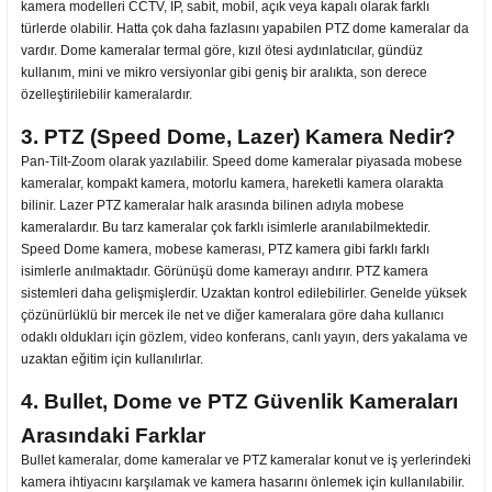
kamera modelleri CCTV, IP, sabit, mobil, açık veya kapalı olarak farklı
türlerde olabilir. Hatta çok daha fazlasını yapabilen PTZ dome kameralar da
vardır. Dome kameralar termal göre, kızıl ötesi aydınlatıcılar, gündüz
kullanım, mini ve mikro versiyonlar gibi geniş bir aralıkta, son derece
özelleştirilebilir kameralardır.
3. PTZ (Speed Dome, Lazer) Kamera Nedir?
Pan-Tilt-Zoom olarak yazılabilir. Speed dome kameralar piyasada mobese
kameralar, kompakt kamera, motorlu kamera, hareketli kamera olarakta
bilinir. Lazer PTZ kameralar halk arasında bilinen adıyla mobese
kameralardır. Bu tarz kameralar çok farklı isimlerle aranılabilmektedir.
Speed Dome kamera, mobese kamerası, PTZ kamera gibi farklı farklı
isimlerle anılmaktadır. Görünüşü dome kamerayı andırır. PTZ kamera
sistemleri daha gelişmişlerdir. Uzaktan kontrol edilebilirler. Genelde yüksek
çözünürlüklü bir mercek ile net ve diğer kameralara göre daha kullanıcı
odaklı oldukları için gözlem, video konferans, canlı yayın, ders yakalama ve
uzaktan eğitim için kullanılırlar.
4. Bullet, Dome ve PTZ Güvenlik Kameraları
Arasındaki Farklar
Bullet kameralar, dome kameralar ve PTZ kameralar konut ve iş yerlerindeki
kamera ihtiyacını karşılamak ve kamera hasarını önlemek için kullanılabilir.