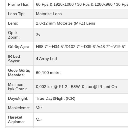
Frame Hızı:
60 Fps & 1920x1080 / 30 Fps & 1280x960 / 30 Fp
Lens Tipi:
Motorize Lens
Lens:
2,8-12 mm Motorize (MFZ) Lens
Optik
3x
Zoom:
Görüş Açısı:
H88.7°
H34.5
°
/D102.7
°
D39.6
°
/V48.7
°
V19.5°
∼
∼
∼
IR Led
4 Array Led
Sayısı:
Gece Görüş
60-100 metre
Mesafesi:
Minimum
0,002 lux @ F1.2 - B&W: 0 Lux @ IR Led On
Işık Oranı:
Day&Night:
True Day&Night (ICR)
Maskeleme:
Var
Hareket
Var
Algılama: