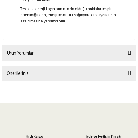
·
Tesisteki enerji kayıplarının fazla olduğu noktalar tespit
edebildiğinden, enerji tasarrufu sağlayarak maliyetlerinin
azaltılmasına yardımcı olur.
Ürün Yorumları
Önerileriniz
Bu ürüne ilk yorumu siz yapın!
Bu ürünün fiyat bilgisi, resim, ürün açıklamalarında ve diğer konularda
yetersiz gördüğünüz noktaları öneri formunu kullanarak tarafımıza
Yorum Yaz
iletebilirsiniz.
Görüş ve önerileriniz için teşekkür ederiz.
Ürün resmi kalitesiz, bozuk veya görüntülenemiyor.
Ürün açıklamasında eksik bilgiler bulunuyor.
Hızlı Kargo
İade ve Değişim Fırsatı