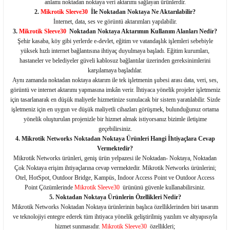
anlamı noktadan noktaya veri aktarımı sağlayan ürünlerdir.
2.
Mikrotik Sleeve30
İle Noktadan Noktaya Ne Aktarılabilir?
İnternet, data, ses ve görüntü aktarımları yapılabilir.
3.
Mikrotik Sleeve30
Noktadan Noktaya Aktarımın Kullanım Alanları Nedir?
Şehir kasaba, köy gibi yerlerde e-devlet, eğitim ve vatandaşlık işlemleri sebebiyle
yüksek hızlı internet bağlantısına ihtiyaç duyulmaya başladı. Eğitim kurumları,
hastaneler ve belediyeler güveli kablosuz bağlantılar üzerinden gereksinimlerini
karşılamaya başladılar.
Aynı zamanda noktadan noktaya aktarım ile tek işletmenin şubesi arası data, veri, ses,
görüntü ve internet aktarımı yapmasına imkân verir. İhtiyaca yönelik projeler işletmeniz
için tasarlanarak en düşük maliyetle hizmetinize sunulacak bir sistem yaratılabilir. Sizde
işletmeniz için en uygun ve düşük maliyetli cihazları görüşmek, bulunduğunuz ortama
yönelik oluşturulan projenizle bir hizmet almak istiyorsanız bizimle iletişime
geçebilirsiniz.
4. Mikrotik Networks Noktadan Noktaya Ürünleri Hangi İhtiyaçlara Cevap
Vermektedir?
Mikrotik Networks ürünleri, geniş ürün yelpazesi ile Noktadan- Noktaya, Noktadan
Çok Noktaya erişim ihtiyaçlarına cevap vermektedir. Mikrotik Networks ürünlerini;
Otel, HotSpot, Outdoor Bridge, Kampüs, Indoor Access Point ve Outdoor Access
Point Çözümlerinde
Mikrotik Sleeve30
ürününü güvenle kullanabilirsiniz.
5. Noktadan Noktaya Ürünlerin Özellikleri Nedir?
Mikrotik Networks Noktadan Noktaya ürünlerinin başlıca özelliklerinden biri tasarım
ve teknolojiyi entegre ederek tüm ihtiyaca yönelik geliştirilmiş yazılım ve altyapısıyla
hizmet sunmasıdır.
Mikrotik Sleeve30
özellikleri;