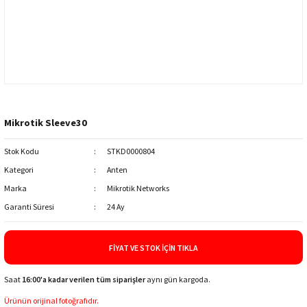
Mikrotik Sleeve30
Stok Kodu
STKD0000804
Kategori
Anten
Marka
Mikrotik Networks
Garanti Süresi
24 Ay
FIYAT VE STOK İÇIN TIKLA
Saat
16:00'a kadar verilen tüm siparişler
aynı gün kargoda.
Ürünün orijinal fotoğrafıdır.