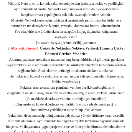
Mikrotik Networks bu konuda rakip teknolojilerden fazlasıyla ileride ve yenilikçidir.
Aynı zamanda Mikrotik Networks rakip markalar arasında fiyat-performans
karşılaştırılması yapıldığında çok daha avantajlı ürünlere sahiptir.
Mikrotik Networks noktadan noktaya aktarımlarında performans her türlü hava
şartında en üst düzeydedir. Kopma, yavaşlık, donma söz konusu olmamaktadır.
Poe adaptörleriyle ürünün eksta bir adaptöre ihtiyaç duymadan çalışmasını
sağlayabilirsiniz.
Şık tasarımlarıyla görüntü kirliliği yaratmaz.
6.
Mikrotik Sleeve30
Ürünüyle Noktadan Noktaya Verilecek Hizmette Dikkat
Edilmesi Gereken Maddeler
-Aktarımı yapılacak noktaların muhakkak kuş bakışı birbirlerini görmeleri gerekiyor
veya direklerle ve diğer montaj seçenekleriyle kurulacak cihazların birbirlerini görmesi
sağlanmalıdır. Aksi takdirde herhangi bir aktarım söz konusu olamaz.
-Her nokta için fiziksel ve elektriksel altyapı uygun hale getirilmelidir. (Topraklama,
Kablo mesafesi vs.)
-Noktalar arası aktarılması planlanan veri boyutu (kbit/mbit/gbit vs. )
-Bağlantının oluşturulacağı mesafeye ve özelliklere uygun anten, frekans, ürün tercihi
(bu maddede aktarılacak verinin ne olduğu çok önemlidir.)
-Oluşturulacak linkte aktarılacak veri kritik (önemli, yedeklenmesi şart) bir
konumdaysa yedekliliğin oluşturulup, planlanması
Yukarıdaki detaylara sahip olduğunuzda ihtiyacınıza yönelik ürünlere karar verebilir
durumda olursunuz. Aynı zamanda bu bilgilerle birlikte tarafımıza başvurduğunuzda
bütçenize ve ihtiyacınıza uygun projelendirme ve ürün yönlendirmesinde bulunabiliriz.