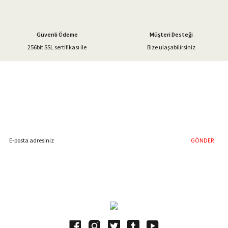
Güvenli Ödeme
Müşteri Desteği
256bit SSL sertifikası ile
Bize ulaşabilirsiniz
Gönder
%40'a Varan İndirim Fırsatı
Hemen Kayıt Olun
İndirim Fırsatını Kaçırmayın !
GÖNDER
Blog Yazılarımız