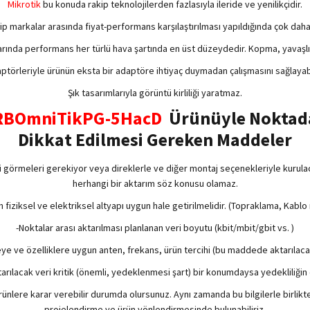
Mikrotik
bu konuda rakip teknolojilerden fazlasıyla ileride ve yenilikçidir.
ip markalar arasında fiyat-performans karşılaştırılması yapıldığında çok daha 
rında performans her türlü hava şartında en üst düzeydedir. Kopma, yavaş
ptörleriyle ürünün eksta bir adaptöre ihtiyaç duymadan çalışmasını sağlayabil
Şık tasarımlarıyla görüntü kirliliği yaratmaz.
c RBOmniTikPG-5HacD
Ürünüyle Noktada
Dikkat Edilmesi Gereken Maddeler
ni görmeleri gerekiyor veya direklerle ve diğer montaj seçenekleriyle kurulaca
herhangi bir aktarım söz konusu olamaz.
in fiziksel ve elektriksel altyapı uygun hale getirilmelidir. (Topraklama, Kablo
-Noktalar arası aktarılması planlanan veri boyutu (kbit/mbit/gbit vs. )
eye ve özelliklere uygun anten, frekans, ürün tercihi (bu maddede aktarılacak
tarılacak veri kritik (önemli, yedeklenmesi şart) bir konumdaysa yedekliliğin
rünlere karar verebilir durumda olursunuz. Aynı zamanda bu bilgilerle birli
projelendirme ve ürün yönlendirmesinde bulunabiliriz.