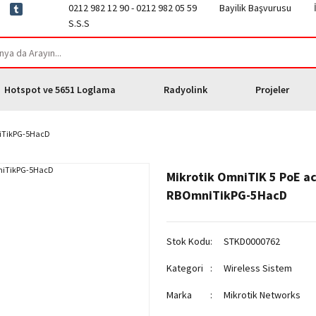
0212 982 12 90 - 0212 982 05 59
Bayilik Başvurusu
S.S.S
Hotspot ve 5651 Loglama
Radyolink
Projeler
niTikPG-5HacD
Mikrotik OmniTIK 5 PoE a
RBOmniTikPG-5HacD
Stok Kodu
STKD0000762
Kategori
Wireless Sistem
Marka
Mikrotik Networks