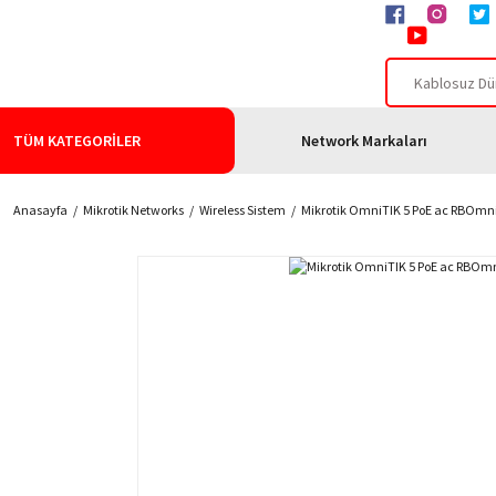
TÜM KATEGORİLER
Network Markaları
Anasayfa
Mikrotik Networks
Wireless Sistem
Mikrotik OmniTIK 5 PoE ac RBOm