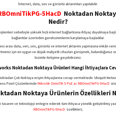
İnternet, data, ses ve görüntü aktarımları yapılabilir.
c RBOmniTikPG-5HacD
Noktadan Noktaya
Nedir?
işlemleri sebebiyle yüksek hızlı internet bağlantısına ihtiyaç duyulmaya baş
bağlantılar üzerinden gereksinimlerini karşılamaya başladılar.
i arası data, veri, ses, görüntü ve internet aktarımı yapmasına imkân verir. 
şletmeniz için en uygun ve düşük maliyetli cihazları görüşmek, bulunduğunuz o
bizimle iletişime geçebilirsiniz.
orks Noktadan Noktaya Ürünleri Hangi İhtiyaçlara Ce
 Noktadan Çok Noktaya erişim ihtiyaçlarına cevap vermektedir. Ubiquiti Netw
cess Point Çözümlerinde
Mikrotik OmniTIK 5 PoE ac RBOmniTikPG-5HacD
ürü
ktadan Noktaya Ürünlerin Özellikleri 
i tasarım ve teknolojiyi entegre ederek tüm ihtiyaca yönelik geliştirilmiş yaz
RBOmniTikPG-5HacD
özellikleri;