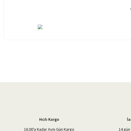
Bu ürünün fiyat bilgisi, resim, ürün açıklamalarında ve diğer konularda 
Görüş ve önerileriniz için teşekkür ederiz.
Ürün resmi kalitesiz, bozuk veya görüntülenemiyor.
Ürün açıklamasında eksik bilgiler bulunuyor.
Ürün bilgilerinde hatalar bulunuyor.
Ürün fiyatı diğer sitelerden daha pahalı.
Bu ürüne benzer farklı alternatifler olmalı.
Hızlı Kargo
İa
16.00'a Kadar Aynı Gün Kargo
14 gün 