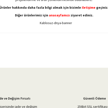
Ürünler hakkında daha fazla bilgi almak için bizimle
iletişime
geçiniz
Diğer ürünlerimiz için
anasayfamızı
ziyaret ediniz.
yetersiz gördüğünüz noktaları öneri formunu kullanarak tarafımıza iletebilirsiniz.
Bu ürüne ilk yorumu siz yapın!
Yorum Yaz
de ve Değişim Fırsatı
Güvenli Ödeme
içerisinde iade ve değişim
256bit SSL sertifikası 