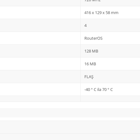
416 x 129 x 58 mm
4
RouterOS
128 MB
16 MB
FLAŞ
-40 ° C ila 70 ° C