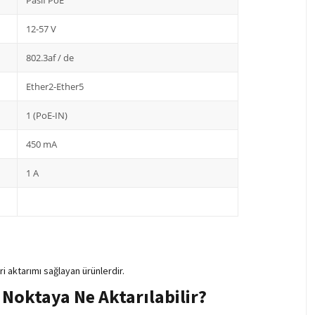
Pasif PoE
12-57 V
802.3af / de
Ether2-Ether5
1 (PoE-IN)
450 mA
1 A
i aktarımı sağlayan ürünlerdir.
Noktaya Ne Aktarılabilir?