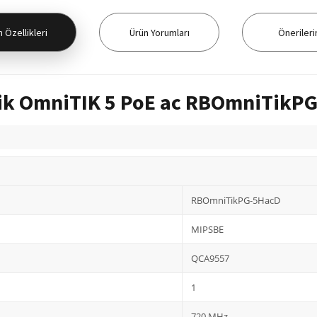
 Özellikleri
Ürün Yorumları
Önerileri
ik OmniTIK 5 PoE ac RBOmniTikP
RBOmniTikPG-5HacD
MIPSBE
QCA9557
1
720 MHz