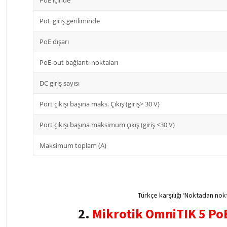
PoE içinde
PoE giriş geriliminde
PoE dışarı
PoE-out bağlantı noktaları
DC giriş sayısı
Port çıkışı başına maks. Çıkış (giriş> 30 V)
Port çıkışı başına maksimum çıkış (giriş <30 V)
Maksimum toplam (A)
Türkçe karşılığı ‘Noktadan nok
2.
Mikrotik OmniTIK 5 P