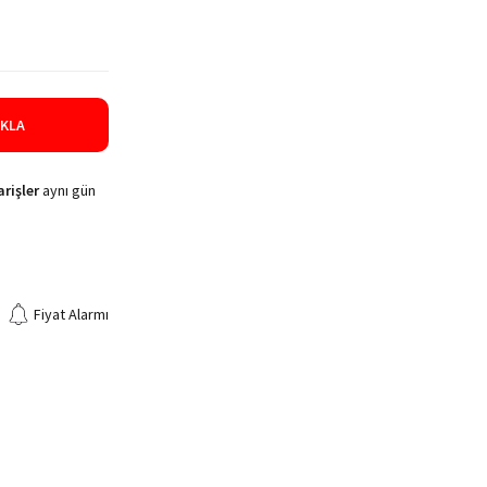
IKLA
rişler
aynı gün
Fiyat Alarmı