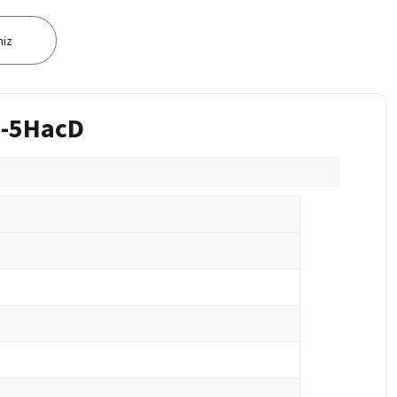
niz
G-5HacD