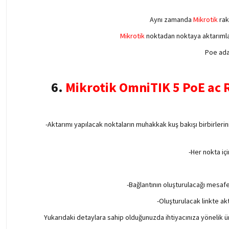
Aynı zamanda
Mikrotik
rak
Mikrotik
noktadan noktaya aktarımla
Poe ada
6.
Mikrotik OmniTIK 5 PoE a
-Aktarımı yapılacak noktaların muhakkak kuş bakışı birbirleri
-Her nokta iç
-Bağlantının oluşturulacağı mesaf
-Oluşturulacak linkte ak
Yukarıdaki detaylara sahip olduğunuzda ihtiyacınıza yönelik ü