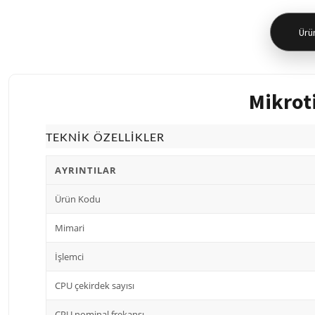
Ürün
Mikrot
TEKNİK ÖZELLİKLER
AYRINTILAR
Ürün Kodu
Mimari
İşlemci
CPU çekirdek sayısı
CPU nominal frekansı