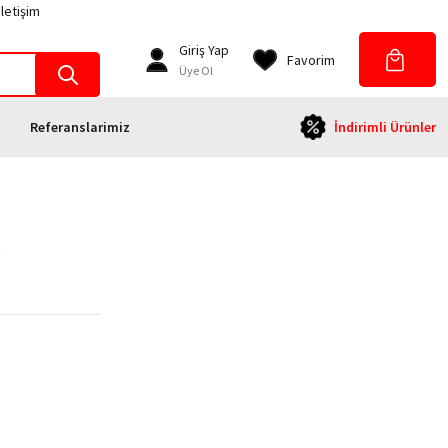
İletişim
Giriş Yap
Favorim
Üye Ol
Referanslarimiz
İndirimli Ürünler
c