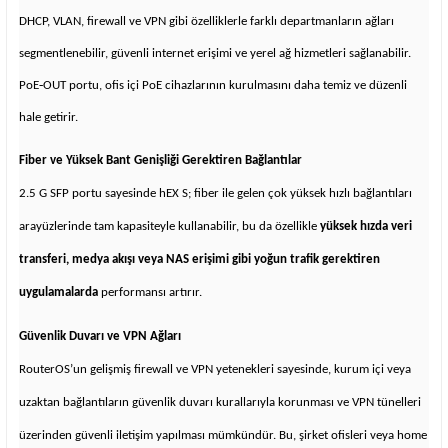
DHCP, VLAN, firewall ve VPN gibi özelliklerle farklı departmanların ağları
segmentlenebilir, güvenli internet erişimi ve yerel ağ hizmetleri sağlanabilir.
PoE‑OUT portu, ofis içi PoE cihazlarının kurulmasını daha temiz ve düzenli
hale getirir.
Fiber ve Yüksek Bant Genişliği Gerektiren Bağlantılar
2.5 G SFP portu sayesinde hEX S; fiber ile gelen çok yüksek hızlı bağlantıları
arayüzlerinde tam kapasiteyle kullanabilir, bu da özellikle
yüksek hızda veri
transferi, medya akışı veya NAS erişimi gibi yoğun trafik gerektiren
uygulamalarda
performansı artırır.
Güvenlik Duvarı ve VPN Ağları
RouterOS’un gelişmiş firewall ve VPN yetenekleri sayesinde, kurum içi veya
uzaktan bağlantıların güvenlik duvarı kurallarıyla korunması ve VPN tünelleri
üzerinden güvenli iletişim yapılması mümkündür. Bu, şirket ofisleri veya home