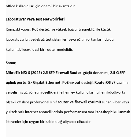
office kullanıcılar için önemli bir avantajdır.
Laboratuvar veya Test Network’leri
Kompakt yapısı, PoE desteği ve yüksek bağlantı esnekliği ile küçük
laboratuvarlar, yedek ağ test sistemleri veya eğitim ortamlarında da
kullanılabilecek ideal bir router modelidir.
Sonuç
MikroTik hEX S (2025) 2.5 SFP Firewall Router
; güçlü donanımı,
2.5 G SFP
uplink portu
,
5× Gigabit Ethernet
,
PoE‑in/out
desteği,
RouterOS v7
yazılımı
ve gelişmiş ağ yönetim özellikleri ile hem ev kullanıcılarına hem küçük‑orta
ölçekli ofislere profesyonel sınıf
router ve firewall çözümü
sunar. Fiber veya
yüksek hızlı internet aboneliklerinin performansını tam kapasiteyle kullanmak
isteyenler için uygun bir kablolu ağ altyapısı cihazıdır.