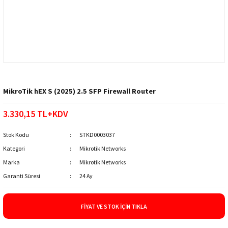
MikroTik hEX S (2025) 2.5 SFP Firewall Router
3.330,15 TL+KDV
Stok Kodu
STKD0003037
Kategori
Mikrotik Networks
Marka
Mikrotik Networks
Garanti Süresi
24 Ay
FIYAT VE STOK İÇIN TIKLA