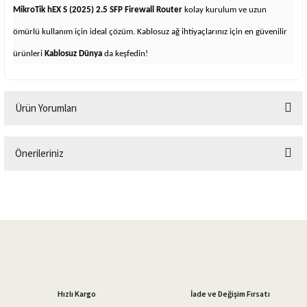
MikroTik hEX S (2025) 2.5 SFP Firewall Router
kolay kurulum ve uzun
ömürlü kullanım için ideal çözüm. Kablosuz ağ ihtiyaçlarınız için en güvenilir
ürünleri
Kablosuz Dünya
da keşfedin!
Ürün Yorumları
Önerileriniz
Bu ürüne ilk yorumu siz yapın!
Bu ürünün fiyat bilgisi, resim, ürün açıklamalarında ve diğer konularda
yetersiz gördüğünüz noktaları öneri formunu kullanarak tarafımıza
Yorum Yaz
iletebilirsiniz.
Görüş ve önerileriniz için teşekkür ederiz.
Ürün resmi kalitesiz, bozuk veya görüntülenemiyor.
Ürün açıklamasında eksik bilgiler bulunuyor.
Hızlı Kargo
İade ve Değişim Fırsatı
Ürün bilgilerinde hatalar bulunuyor.