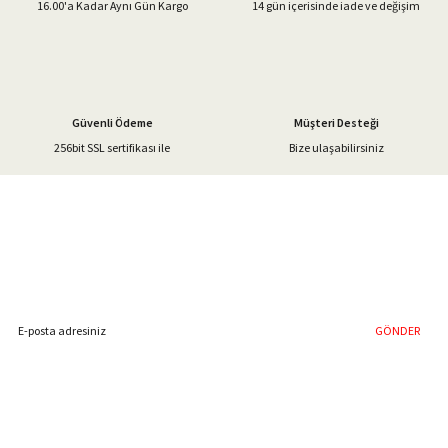
16.00'a Kadar Aynı Gün Kargo
14 gün içerisinde iade ve değişim
Ürün fiyatı diğer sitelerden daha pahalı.
Bu ürüne benzer farklı alternatifler olmalı.
Güvenli Ödeme
Müşteri Desteği
256bit SSL sertifikası ile
Bize ulaşabilirsiniz
Gönder
%40'a Varan İndirim Fırsatı
Hemen Kayıt Olun
İndirim Fırsatını Kaçırmayın !
GÖNDER
Blog Yazılarımız