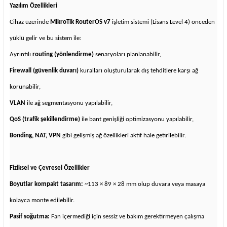
Yazılım Özellikleri
Cihaz üzerinde
MikroTik RouterOS v7
işletim sistemi (Lisans Level 4) önceden
yüklü gelir ve bu sistem ile:
Ayrıntılı
routing (yönlendirme)
senaryoları planlanabilir,
Firewall (güvenlik duvarı)
kuralları oluşturularak dış tehditlere karşı ağ
korunabilir,
VLAN
ile ağ segmentasyonu yapılabilir,
QoS (trafik şekillendirme)
ile bant genişliği optimizasyonu yapılabilir,
Bonding, NAT, VPN
gibi gelişmiş ağ özellikleri aktif hale getirilebilir.
Fiziksel ve Çevresel Özellikler
Boyutlar kompakt tasarım:
~113 × 89 × 28 mm olup duvara veya masaya
kolayca monte edilebilir.
Pasif soğutma:
Fan içermediği için sessiz ve bakım gerektirmeyen çalışma