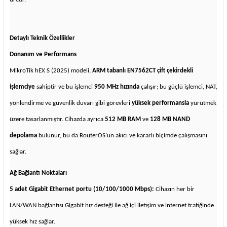
Detaylı Teknik Özellikler
Donanım ve Performans
MikroTik hEX S (2025) modeli,
ARM tabanlı EN7562CT çift çekirdekli
işlemciye
sahiptir ve bu işlemci
950 MHz hızında
çalışır; bu güçlü işlemci, NAT,
yönlendirme ve güvenlik duvarı gibi görevleri
yüksek performansla
yürütmek
üzere tasarlanmıştır. Cihazda ayrıca
512 MB RAM
ve
128 MB NAND
depolama
bulunur, bu da RouterOS’un akıcı ve kararlı biçimde çalışmasını
sağlar.
Ağ Bağlantı Noktaları
5 adet Gigabit Ethernet portu (10/100/1000 Mbps):
Cihazın her bir
LAN/WAN bağlantısı Gigabit hız desteği ile ağ içi iletişim ve internet trafiğinde
yüksek hız sağlar.