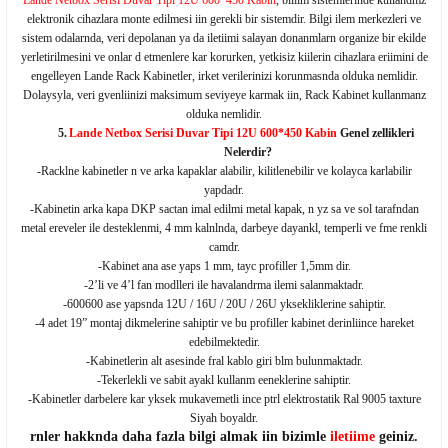
Lande Netbox Serisi Duvar Tipi 12U 600*450 Kabin
, biliim sistemlerinde kullandmz
elektronik cihazlara monte edilmesi iin gerekli bir sistemdir. Bilgi ilem merkezleri ve
sistem odalarnda, veri depolanan ya da iletiimi salayan donanmlarn organize bir ekilde
yerletirilmesini ve onlar d etmenlere kar korurken, yetkisiz kiilerin cihazlara eriimini de
engelleyen Lande Rack Kabinetler, irket verilerinizi korunmasnda olduka nemlidir.
Dolaysyla, veri gvenliinizi maksimum seviyeye karmak iin, Rack Kabinet kullanmanz
olduka nemlidir.
5.
Lande Netbox Serisi Duvar Tipi 12U 600*450 Kabin
Genel zellikleri
Nelerdir?
-Racklne kabinetler n ve arka kapaklar alabilir, kilitlenebilir ve kolayca karlabilir
yapdadr.
-Kabinetin arka kapa DKP sactan imal edilmi metal kapak, n yz sa ve sol tarafndan
metal ereveler ile desteklenmi, 4 mm kalnlnda, darbeye dayankl, temperli ve fme renkli
camdr.
-Kabinet ana ase yaps 1 mm, tayc profiller 1,5mm dir.
-2’li ve 4’l fan modlleri ile havalandrma ilemi salanmaktadr.
-600600 ase yapsnda 12U / 16U / 20U / 26U yksekliklerine sahiptir.
-4 adet 19” montaj dikmelerine sahiptir ve bu profiller kabinet derinliince hareket
edebilmektedir.
-Kabinetlerin alt asesinde fral kablo giri blm bulunmaktadr.
-Tekerlekli ve sabit ayakl kullanm eeneklerine sahiptir.
-Kabinetler darbelere kar yksek mukavemetli ince ptrl elektrostatik Ral 9005 taxture
Siyah boyaldr.
rnler hakknda daha fazla bilgi almak iin bizimle
iletiime
geiniz.