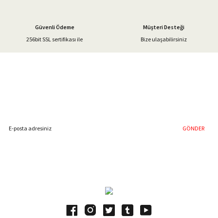
Güvenli Ödeme
Müşteri Desteği
256bit SSL sertifikası ile
Bize ulaşabilirsiniz
Gönder
%40'a Varan İndirim Fırsatı
Hemen Kayıt Olun
İndirim Fırsatını Kaçırmayın !
GÖNDER
Blog Yazılarımız