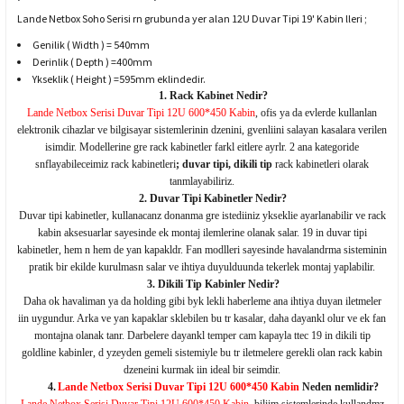
Lande Netbox Soho Serisi rn grubunda yer alan 12U Duvar Tipi 19' Kabin lleri ;
Genilik ( Width ) = 540mm
Derinlik ( Depth ) =400mm
Ykseklik ( Height ) =595mm eklindedir.
1.
Rack Kabinet Nedir?
Lande Netbox Serisi Duvar Tipi 12U 600*450 Kabin
, ofis ya da evlerde kullanlan
elektronik cihazlar ve bilgisayar sistemlerinin dzenini, gvenliini salayan kasalara verilen
isimdir. Modellerine gre rack kabinetler farkl eitlere ayrlr. 2 ana kategoride
snflayabileceimiz rack kabinetleri
; duvar tipi, dikili tip
rack kabinetleri olarak
tanmlayabiliriz.
2. Duvar Tipi Kabinetler Nedir?
Duvar tipi kabinetler, kullanacanz donanma gre istediiniz ykseklie ayarlanabilir ve rack
kabin aksesuarlar sayesinde ek montaj ilemlerine olanak salar. 19 in duvar tipi
kabinetler, hem n hem de yan kapakldr. Fan modlleri sayesinde havalandrma sisteminin
pratik bir ekilde kurulmasn salar ve ihtiya duyulduunda tekerlek montaj yaplabilir.
3. Dikili Tip Kabinler Nedir?
Daha ok havaliman ya da holding gibi byk lekli haberleme ana ihtiya duyan iletmeler
iin uygundur. Arka ve yan kapaklar sklebilen bu tr kasalar, daha dayankl olur ve ek fan
montajna olanak tanr. Darbelere dayankl temper cam kapayla ttec 19 in dikili tip
goldline kabinler, d yzeyden gemeli sistemiyle bu tr iletmelere gerekli olan rack kabin
dzeneini kurmak iin ideal bir seimdir.
4.
Lande Netbox Serisi Duvar Tipi 12U 600*450 Kabin
Neden nemlidir?