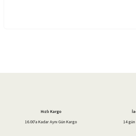
Bu ürünün fiyat bilgisi, resim, ürün açıklamalarında ve diğer konularda 
Görüş ve önerileriniz için teşekkür ederiz.
Ürün resmi kalitesiz, bozuk veya görüntülenemiyor.
Ürün açıklamasında eksik bilgiler bulunuyor.
Ürün bilgilerinde hatalar bulunuyor.
Ürün fiyatı diğer sitelerden daha pahalı.
Bu ürüne benzer farklı alternatifler olmalı.
Hızlı Kargo
İa
16.00'a Kadar Aynı Gün Kargo
14 gün 