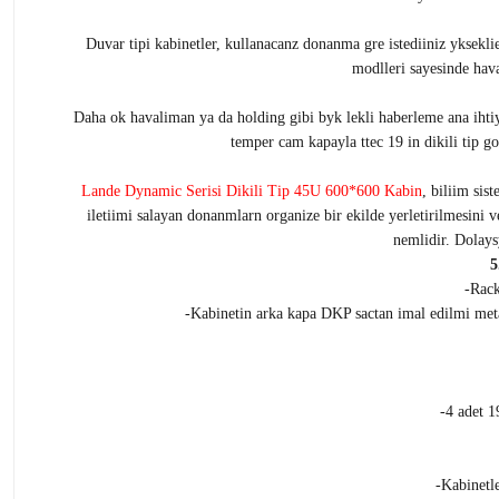
Duvar tipi kabinetler, kullanacanz donanma gre istediiniz yksekli
modlleri sayesinde hava
Daha ok havaliman ya da holding gibi byk lekli haberleme ana ihtiy
temper cam kapayla ttec 19 in dikili tip go
Lande Dynamic Serisi Dikili Tip 45U 600*600 Kabin
, biliim sis
iletiimi salayan donanmlarn organize bir ekilde yerletirilmesini 
nemlidir. Dolays
5
-Rack
-Kabinetin arka kapa DKP sactan imal edilmi meta
-4 adet 1
-Kabinetle