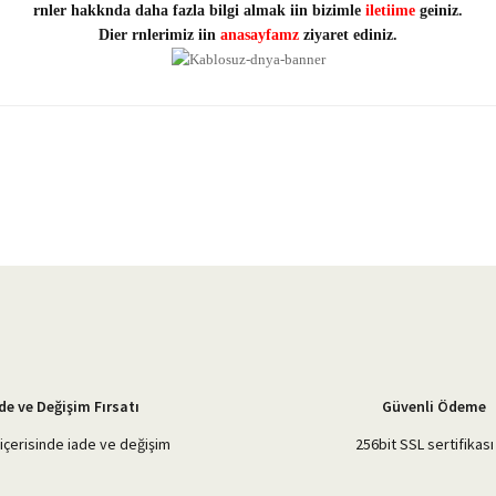
rnler hakknda daha fazla bilgi almak iin bizimle
iletiime
geiniz.
Dier rnlerimiz iin
anasayfamz
ziyaret ediniz.
yetersiz gördüğünüz noktaları öneri formunu kullanarak tarafımıza iletebilirsiniz.
Bu ürüne ilk yorumu siz yapın!
Yorum Yaz
de ve Değişim Fırsatı
Güvenli Ödeme
içerisinde iade ve değişim
256bit SSL sertifikası 