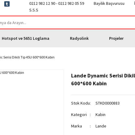
0212 982 12 90 - 0212 982 05 59
Bayilik Başvurusu
S.S.S
Hotspot ve 5651 Loglama
Radyolink
Projeler
Serisi Dikili Tip 45U 600*600 Kabin
Lande Dynamic Serisi Dikil
600*600 Kabin
Stok Kodu
STKD0000883
Kategori
Kabin
Marka
Lande