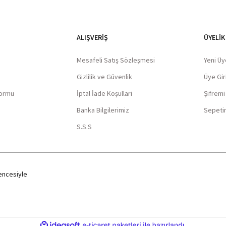
ALIŞVERIŞ
ÜYELİK
Mesafeli Satış Sözleşmesi
Yeni Üy
Gizlilik ve Güvenlik
Üye Giri
Formu
İptal İade Koşullari
Şifrem
Banka Bilgilerimiz
Sepeti
S.S.S
ncesiyle
ile
ideasoft
e-