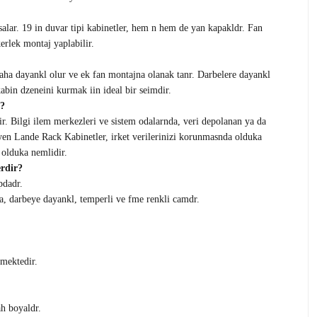
salar. 19 in duvar tipi kabinetler, hem n hem de yan kapakldr. Fan
erlek montaj yaplabilir.
daha dayankl olur ve ek fan montajna olanak tanr. Darbelere dayankl
kabin dzeneini kurmak iin ideal bir seimdir.
?
ir. Bilgi ilem merkezleri ve sistem odalarnda, veri depolanan ya da
leyen Lande Rack Kabinetler, irket verilerinizi korunmasnda olduka
 olduka nemlidir.
erdir?
pdadr.
a, darbeye dayankl, temperli ve fme renkli camdr.
lmektedir.
ah boyaldr.