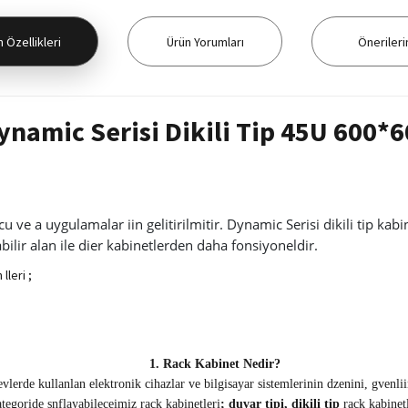
 Özellikleri
Ürün Yorumları
Önerileri
namic Serisi Dikili Tip 45U 600*
 ve a uygulamalar iin gelitirilmitir. Dynamic Serisi dikili tip ka
ilir alan ile dier kabinetlerden daha fonsiyoneldir.
lleri ;
1.
Rack Kabinet Nedir?
 evlerde kullanlan elektronik cihazlar ve bilgisayar sistemlerinin dzenini, gvenli
kategoride snflayabileceimiz rack kabinetleri
; duvar tipi, dikili tip
rack kabinetl