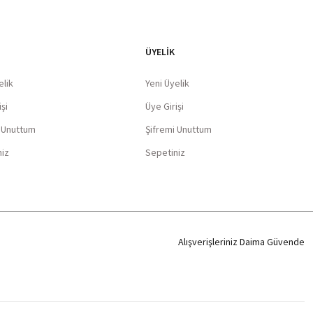
ÜYELİK
elik
Yeni Üyelik
şi
Üye Girişi
i Unuttum
Şifremi Unuttum
niz
Sepetiniz
Alışverişleriniz Daima Güvende