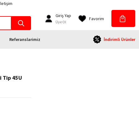
İletişim
Giriş Yap
Favorim
Üye Ol
Referanslarimiz
İndirimli Ürünler
i Tip 45U