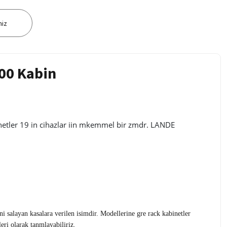
niz
600 Kabin
binetler 19 in cihazlar iin mkemmel bir zmdr. LANDE
ini salayan kasalara verilen isimdir. Modellerine gre rack kabinetler
eri olarak tanmlayabiliriz.