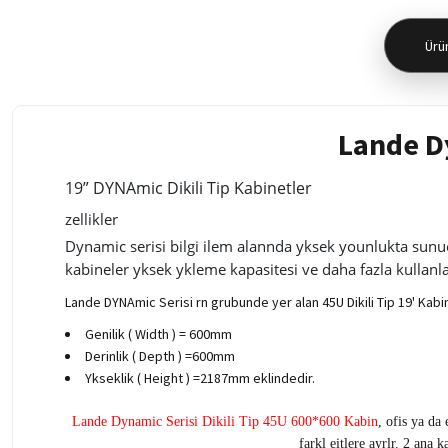
Ürün
Lande Dy
19” DYNAmic Dikili Tip Kabinetler
zellikler
Dynamic serisi bilgi ilem alannda yksek younlukta sunucu
kabineler yksek ykleme kapasitesi ve daha fazla kullanlab
Lande DYNAmic Serisi rn grubunde yer alan 45U Dikili Tip 19' Kabin 
Genilik ( Width ) = 600mm
Derinlik ( Depth ) =600mm
Ykseklik ( Height ) =2187mm eklindedir.
Lande Dynamic Serisi Dikili Tip 45U 600*600 Kabin
, ofis ya da
farkl eitlere ayrlr. 2 ana 