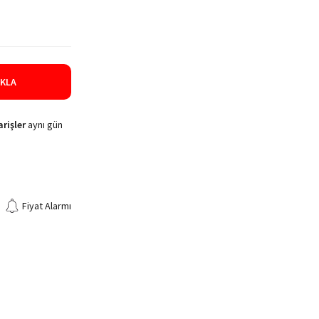
IKLA
rişler
aynı gün
Fiyat Alarmı