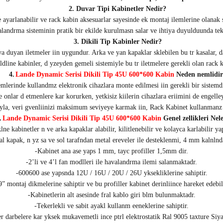
2. Duvar Tipi Kabinetler Nedir?
e ayarlanabilir ve rack kabin aksesuarlar sayesinde ek montaj ilemlerine olanak 
landrma sisteminin pratik bir ekilde kurulmasn salar ve ihtiya duyulduunda tek
3. Dikili Tip Kabinler Nedir?
a duyan iletmeler iin uygundur. Arka ve yan kapaklar sklebilen bu tr kasalar, 
ldline kabinler, d yzeyden gemeli sistemiyle bu tr iletmelere gerekli olan rack 
4.
Lande Dynamic Serisi Dikili Tip 45U 600*600 Kabin
Neden nemlidir
temlerinde kullandmz elektronik cihazlara monte edilmesi iin gerekli bir sistemd
ve onlar d etmenlere kar korurken, yetkisiz kiilerin cihazlara eriimini de engel
yla, veri gvenliinizi maksimum seviyeye karmak iin, Rack Kabinet kullanmanz
.
Lande Dynamic Serisi Dikili Tip 45U 600*600 Kabin
Genel zellikleri Nel
lne kabinetler n ve arka kapaklar alabilir, kilitlenebilir ve kolayca karlabilir ya
l kapak, n yz sa ve sol tarafndan metal ereveler ile desteklenmi, 4 mm kalnlnd
-Kabinet ana ase yaps 1 mm, tayc profiller 1,5mm dir.
-2’li ve 4’l fan modlleri ile havalandrma ilemi salanmaktadr.
-600600 ase yapsnda 12U / 16U / 20U / 26U yksekliklerine sahiptir.
9” montaj dikmelerine sahiptir ve bu profiller kabinet derinliince hareket edebi
-Kabinetlerin alt asesinde fral kablo giri blm bulunmaktadr.
-Tekerlekli ve sabit ayakl kullanm eeneklerine sahiptir.
r darbelere kar yksek mukavemetli ince ptrl elektrostatik Ral 9005 taxture Siy