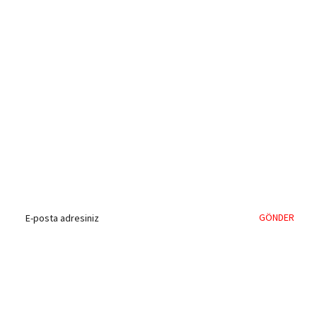
%40'a Varan İndirim Fırsatı
Hemen Kayıt Olun
İndirim Fırsatını Kaçırmayın !
GÖNDER